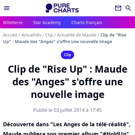
menu
newsletter
search
Billetterie
Star Academy
Charts français
Accueil
/
Actualités
/
Clip
/
Actualité de Maude
/
Clip de "Rise
Up" : Maude des "Anges" s'offre une nouvelle image
Clip
Clip de "Rise Up" : Maude
des "Anges" s'offre une
nouvelle image
Publié le 03 juillet 2014 à 17:45
Découverte dans "Les Anges de la télé-réalité",
Maude publiera son premier album "#HoldUp"