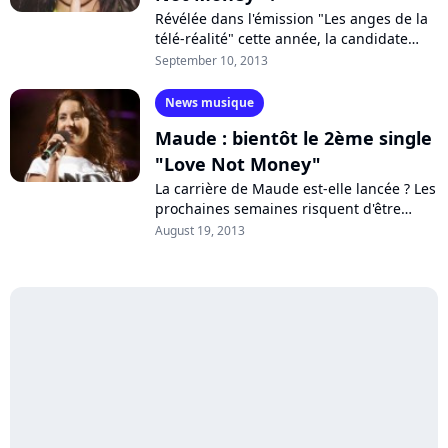
Révélée dans l'émission "Les anges de la
télé-réalité" cette année, la candidate
anonyme Maude a fait sensation avec son
September 10, 2013
premier single "Love Is What...
News musique
Maude : bientôt le 2ème single
"Love Not Money"
La carrière de Maude est-elle lancée ? Les
prochaines semaines risquent d'être
décisives. Car si le premier single "Love Is
August 19, 2013
What You Make of It" de la...