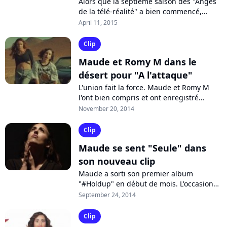
Alors que la septième saison des "Anges
de la télé-réalité" a bien commencé,
l'ancienne ange anonyme est de retour.
April 11, 2015
Maude mise désormais sur "Donne-moi...
Clip
Maude et Romy M dans le
désert pour "A l'attaque"
L'union fait la force. Maude et Romy M
l'ont bien compris et ont enregistré
ensemble le titre "A l'attaque", un hymne
November 20, 2014
girl power. Découvrez le clip, tourné...
Clip
Maude se sent "Seule" dans
son nouveau clip
Maude a sorti son premier album
"#Holdup" en début de mois. L'occasion
pour l'ancienne candidate des "Anges de
September 24, 2014
la télé-réalité" de dévoiler une nouvelle...
Clip