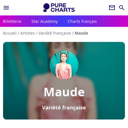
menu
newsletter
search
Billetterie
Star Academy
Charts français
Accueil
/
Artistes
/
Variété française
/
Maude
Maude
Variété française