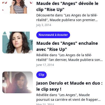
Maude des "Anges" dévoile le
clip "Rise Up"
Découverte dans "Les Anges de la télé-
réalité", Maude publiera son premier
album "#HoldUp" le 1er septembre
July 3, 2014
prochain. Après le succès "Love Is What
You...
Nouveauté à écouter
Maude des "Anges" enchaîne
avec "Rise Up"
Révélée dans "Les Anges de la télé-
réalité" l'an dernier, Maude publiera son
premier album à la rentrée prochaine.
June 17, 2014
Dans l'optique de décrocher peut-être...
Clip
Jason Derulo et Maude en duo :
le clip sexy !
Révélée dans "Les Anges", Maude
poursuit sa carrière et vient de frapper
un grand coup. En effet, la chanteuse a
May 21, 2014