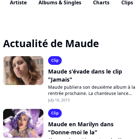
Artiste
Albums & Singles
Charts
Clips
Actualité de Maude
Clip
Maude s'évade dans le clip
"Jamais"
Maude publiera son deuxième album à la
rentrée prochaine. La chanteuse lance
son nouveau single "Jamais", entre pop et
July 16, 2015
dance, dans lequel elle s'adresse...
Clip
Maude en Marilyn dans
"Donne-moi le la"