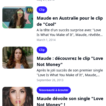
enregistré un duo avec Jason Derulo,...
Clip
Maude en Australie pour le clip
de "Cool"
A la tête d'un succès surprise avec "Love
Is What You Make of It", Maude, révélée
dans "Les anges de la télé-réalité",
March 1, 2014
enchaîne avec un nouveau single,...
Clip
Maude : découvrez le clip "Love
Not Money"
Après le joli succès de son premier single
"Love Is What You Make of It", Maude,
révélée dans l'émission "Les anges de la
September 26, 2013
télé-réalité, revient avec "Love...
Nouveauté à écouter
Maude dévoile son single "Love
Not Money" !