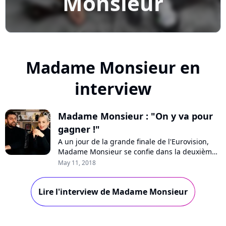
Monsieur
Madame Monsieur en
interview
Madame Monsieur : "On y va pour
gagner !"
A un jour de la grande finale de l'Eurovision,
Madame Monsieur se confie dans la deuxième
partie de notre interview : les bookmakers, leur
May 11, 2018
espoir de victoire, l'adversaire qu'ils redoutent
le plus, la petite Mercy, l'association qu'ils vont
Lire l'interview de Madame Monsieur
créer...