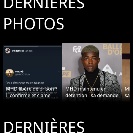
DERNIÈRES
PHOTOS
MHD libéré de prison ?
MHD maintenu en
MHD
Il confirme et clame
détention : sa demande
sai
son innocence
de libération sous
"Mo
bracelet électronique
refusée
DERNIÈRES