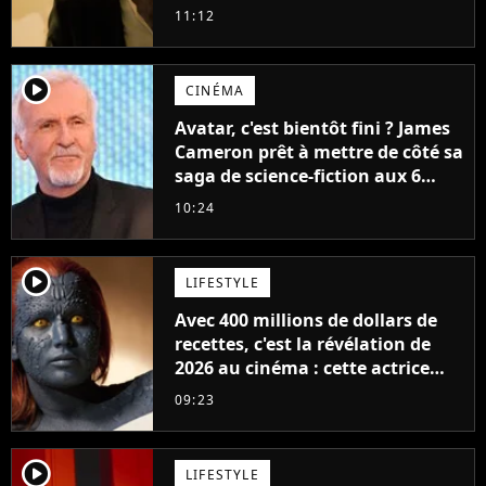
11:12
player2
CINÉMA
Avatar, c'est bientôt fini ? James
Cameron prêt à mettre de côté sa
saga de science-fiction aux 6
milliards de recettes
10:24
player2
LIFESTYLE
Avec 400 millions de dollars de
recettes, c'est la révélation de
2026 au cinéma : cette actrice
adorée prête à remplacer
09:23
Jennifer Lawrence chez Marvel
player2
LIFESTYLE