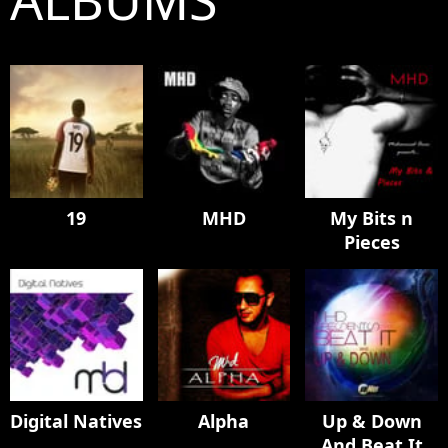
19
MHD
My Bits n
Pieces
Digital Natives
Alpha
Up & Down
And Beat It