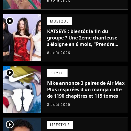
8 août 2026
player2
MUSIQUE
KATSEYE : bientôt la fin du
groupe ? Une 2ème chanteuse
s'éloigne en 6 mois, "Prendre
cette décision n’a pas été facile"
8 août 2026
player2
STYLE
Nike annonce 3 paires de Air Max
Plus inspirées d'un manga culte
de 1190 chapitres et 115 tomes
8 août 2026
player2
LIFESTYLE