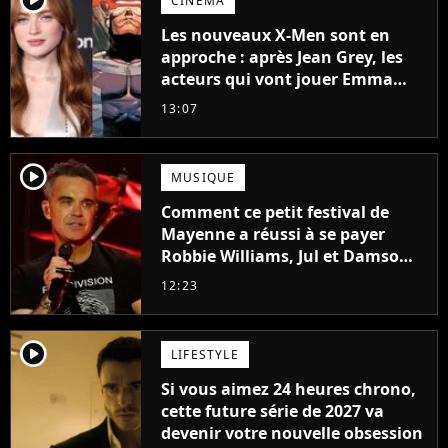
CINÉMA
Les nouveaux X-Men sont en
approche : après Jean Grey, les
acteurs qui vont jouer Emma
Frost et Cyclope trouvés !
13:07
player2
MUSIQUE
Comment ce petit festival de
Mayenne a réussi à se payer
Robbie Williams, Jul et Damso
cette année ?
12:23
player2
LIFESTYLE
Si vous aimez 24 heures chrono,
cette future série de 2027 va
devenir votre nouvelle obsession