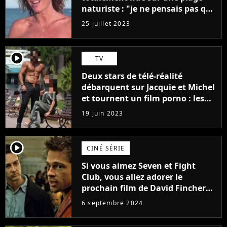
naturiste : "je ne pensais pas que
j'arriverais à le faire..."
25 juillet 2023
player2
TV
Deux stars de télé-réalité
débarquent sur Jacquie et Michel
et tournent un film porno : les
premières images du tournage
19 juin 2023
(exclu)
player2
CINÉ SÉRIE
Si vous aimez Seven et Fight
Club, vous allez adorer le
prochain film de David Fincher
avec lequel il se réinvente
6 septembre 2024
complètement