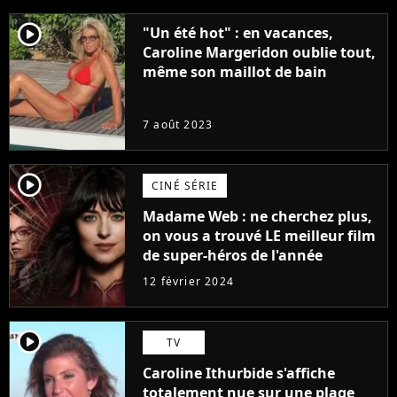
player2
"Un été hot" : en vacances,
Caroline Margeridon oublie tout,
même son maillot de bain
7 août 2023
player2
CINÉ SÉRIE
Madame Web : ne cherchez plus,
on vous a trouvé LE meilleur film
de super-héros de l'année
12 février 2024
player2
TV
Caroline Ithurbide s'affiche
totalement nue sur une plage