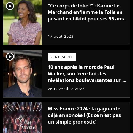
player2
"Ce corps de folie !" : Karine Le
Marchand enflamme la Toile en
posant en bikini pour ses 55 ans
17 août 2023
player2
CINÉ SÉRIE
10 ans après la mort de Paul
Walker, son frère fait des
révélations bouleversantes sur la
réaction des acteurs de Fast and
26 novembre 2023
Furious
Miss France 2024 : la gagnante
déjà annoncée ! (Et ce n'est pas
un simple pronostic)