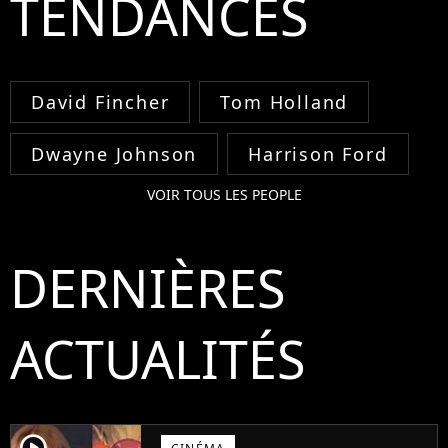
TENDANCES
David Fincher
Tom Holland
Dwayne Johnson
Harrison Ford
VOIR TOUS LES PEOPLE
DERNIÈRES
ACTUALITÉS
player2