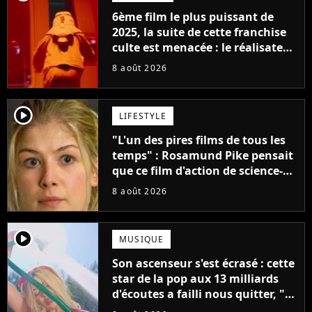
6ème film le plus puissant de
2025, la suite de cette franchise
culte est menacée : le réalisateur
claque la porte pour "différends
8 août 2026
créatifs"
player2
LIFESTYLE
"L'un des pires films de tous les
temps" : Rosamund Pike pensait
que ce film d'action de science-
fiction avec Dwayne Johnson
8 août 2026
mettrait fin à sa carrière
player2
MUSIQUE
Son ascenseur s'est écrasé : cette
star de la pop aux 13 milliards
d'écoutes a failli nous quitter, "Je
pensais ne plus jamais chanter"