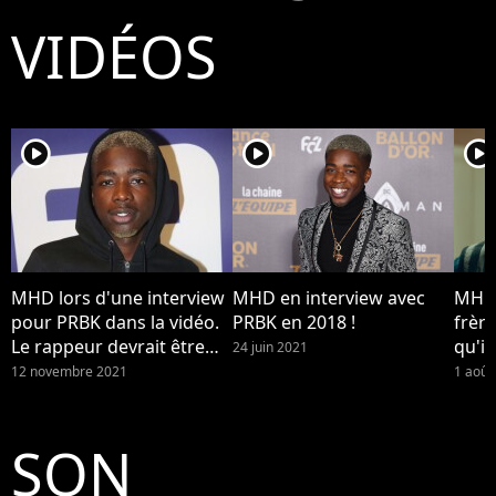
VIDÉOS
player2
player2
player2
MHD lors d'une interview
MHD en interview avec
MHD 
pour PRBK dans la vidéo.
PRBK en 2018 !
frèr
Le rappeur devrait être
qu'il
24 juin 2021
jugé en cour d'assisses
réali
12 novembre 2021
1 août
pour "meurtre" en 2022.
SON