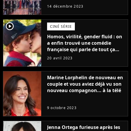
14 décembre 2023
player2
CINÉ SÉRIE
Homos, virilité, gender fluid : on
a enfin trouvé une comédie
française qui parle de tout ça
sans être super ringarde
20 avril 2023
Marine Lorphelin de nouveau en
couple et vous aviez déjà vu son
nouveau compagnon... à la télé
9 octobre 2023
Jenna Ortega furieuse après les