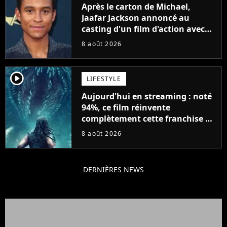
Après le carton de Michael,
Jaafar Jackson annoncé au
casting d'un film d'action avec
Will Smith
8 août 2026
player2
LIFESTYLE
Aujourd'hui en streaming : noté
94%, ce film réinvente
complètement cette franchise de
science-fiction vieille de 40 ans
8 août 2026
DERNIÈRES NEWS