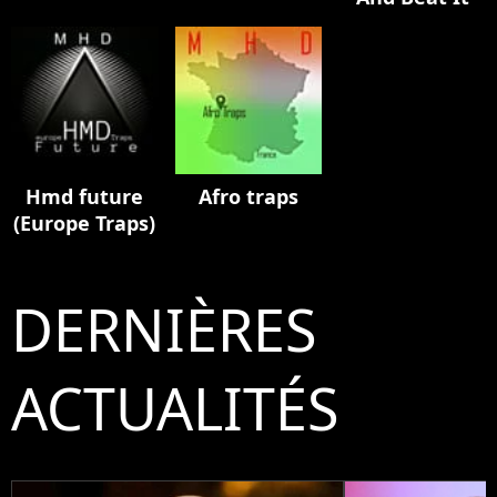
Hmd future
Afro traps
(Europe Traps)
DERNIÈRES
ACTUALITÉS