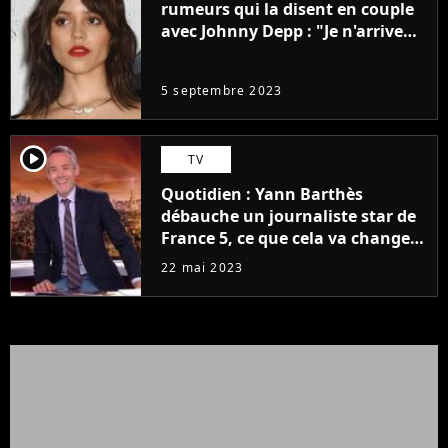
rumeurs qui la disent en couple
avec Johnny Depp : "Je n'arrive
même pas..."
5 septembre 2023
player2
TV
Quotidien : Yann Barthès
débauche un journaliste star de
France 5, ce que cela va changer
à la rentrée
22 mai 2023