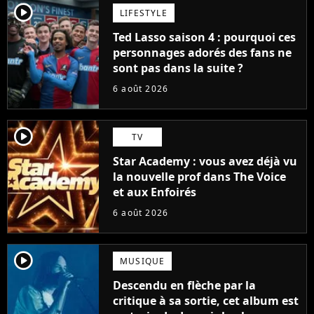
player2
LIFESTYLE
Ted Lasso saison 4 : pourquoi ces
personnages adorés des fans ne
sont pas dans la suite ?
6 août 2026
player2
TV
Star Academy : vous avez déjà vu
la nouvelle prof dans The Voice
et aux Enfoirés
6 août 2026
player2
MUSIQUE
Descendu en flèche par la
critique à sa sortie, cet album est