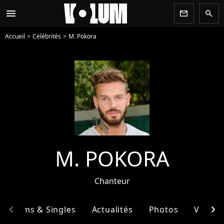
menu
newsletter
search
Accueil
Célébrités
M. Pokora
M. POKORA
Chanteur
chevron_left
chevron_right
Albums & Singles
Actualités
Photos
Vidéos