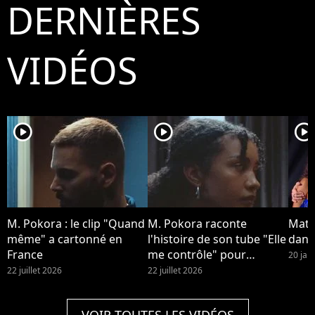
DERNIÈRES
Bestimage
VIDÉOS
player2
player2
player2
M. Pokora : le clip "Quand
M. Pokora raconte
Matt
même" a cartonné en
l'histoire de son tube "Elle
dans 
France
me contrôle" pour
20 jan
Purecharts.
22 juillet 2026
22 juillet 2026