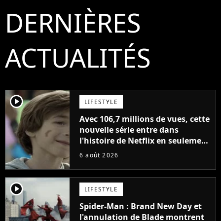
DERNIÈRES
ACTUALITÉS
player2
LIFESTYLE
Avec 106,7 millions de vues, cette
nouvelle série entre dans
l'histoire de Netflix en seulement
48 jours
6 août 2026
player2
LIFESTYLE
Spider-Man : Brand New Day et
l'annulation de Blade montrent