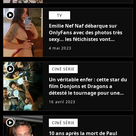
player2
TV
Emilie Nef Naf débarque sur
OnlyFans avec des photos très
sexy... les fétichistes vont
prendre leur pied !
4 mai 2023
player2
CINÉ SÉRIE
Un véritable enfer : cette star du
film Donjons et Dragons a
détesté le tournage pour une
raison très spéciale
16 avril 2023
player2
CINÉ SÉRIE
10 ans après la mort de Paul