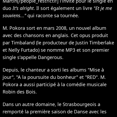
Martin
[/people_restrictif]
l'invite pour le single en
duo
It's alright
. Il sort également un livre
"Et je me
souviens..."
qui raconte sa tournée.
M. Pokora sort en mars 2008, un nouvel album
avec des chansons en anglais. Cet opus produit
par
Timbaland
(le producteur de
Justin Timberlake
et
Nelly Furtado
) se nomme MP3 et son premier
single s'appelle Dangerous.
Depuis, le chanteur a sorti les albums "Mise à
jour", "A la poursuite du bonheur" et "RED". M.
Pokora a aussi participé à la comédie musicale
Robin des Bois.
Dans un autre domaine, le Strasbourgeois a
remporté la première saison de Danse avec les