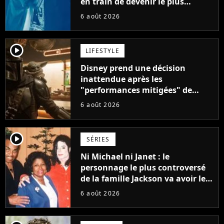
en train de devenir le plus
populaire de son auteur
6 août 2026
player2
LIFESTYLE
Disney prend une décision
inattendue après les
"performances mitigées" de
Vaiana et The Mandalorian &
6 août 2026
Grogu au box-office
player2
SÉRIES
Ni Michael ni Janet : le
personnage le plus controversé
de la famille Jackson va avoir le
droit à sa propre série
6 août 2026