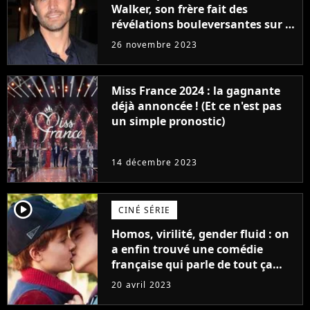
Walker, son frère fait des
révélations bouleversantes sur la
réaction des acteurs de Fast and
26 novembre 2023
Furious
Miss France 2024 : la gagnante
déjà annoncée ! (Et ce n'est pas
un simple pronostic)
14 décembre 2023
player2
CINÉ SÉRIE
Homos, virilité, gender fluid : on
a enfin trouvé une comédie
française qui parle de tout ça
sans être super ringarde
20 avril 2023