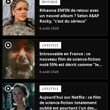
player2
MUSIQUE
Rihanna ENFIN de retour avec
un nouvel album ? Selon A$AP
Rocky, "c'est du sérieux"
6 août 2026
player2
LIFESTYLE
Introuvable en France : ce
nouveau film de science-fiction
noté 55% est décrit comme "le
plus stupide de l'année"
6 août 2026
player2
LIFESTYLE
Aujourd'hui sur Netflix : ce film
de science-fiction totalement
oublié est pourtant l'un des