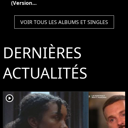
(Version
deluxe)
VOIR TOUS LES ALBUMS ET SINGLES
DERNIÈRES
ACTUALITÉS
player2