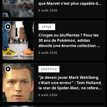
que Marvel n'est plus capable de
faire quoi que ce soit de simple
6 août 2026
player2
STYLE
Cringes ou bluffantes ? Pour les
30 ans de Pokémon, adidas
dévoile une énorme collection de
sneakers et je ne sais pas quoi en
6 août 2026
penser
player2
LIFESTYLE
"Je devais jouer Mark Wahlberg,
c'était une erreur" : Tom Holland,
la star de Spider-Man, ne referait
pas ce blockbuster
6 août 2026