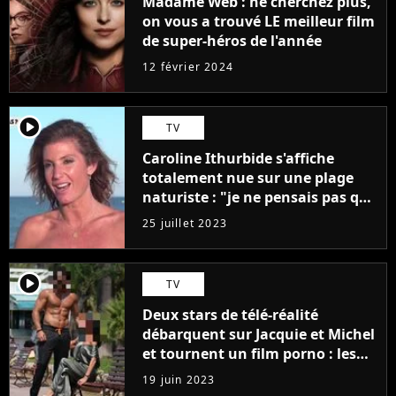
Madame Web : ne cherchez plus,
on vous a trouvé LE meilleur film
de super-héros de l'année
12 février 2024
player2
TV
Caroline Ithurbide s'affiche
totalement nue sur une plage
naturiste : "je ne pensais pas que
j'arriverais à le faire..."
25 juillet 2023
player2
TV
Deux stars de télé-réalité
débarquent sur Jacquie et Michel
et tournent un film porno : les
premières images du tournage
19 juin 2023
(exclu)