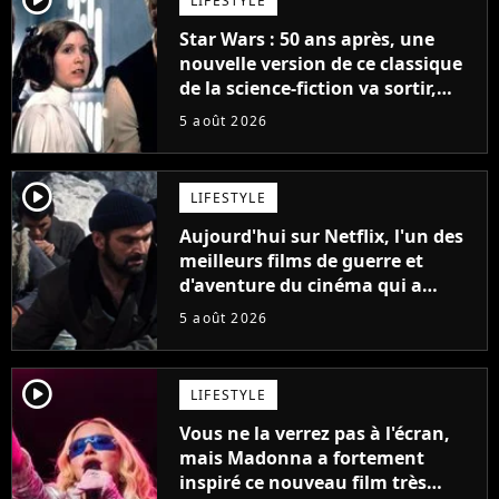
LIFESTYLE
Star Wars : 50 ans après, une
nouvelle version de ce classique
de la science-fiction va sortir,
mais on ne la verra jamais en
5 août 2026
France
player2
LIFESTYLE
Aujourd'hui sur Netflix, l'un des
meilleurs films de guerre et
d'aventure du cinéma qui a
connu un succès retentissant à
5 août 2026
son époque
player2
LIFESTYLE
Vous ne la verrez pas à l'écran,
mais Madonna a fortement
inspiré ce nouveau film très