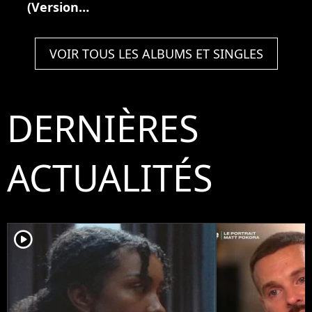
(Version
deluxe)
VOIR TOUS LES ALBUMS ET SINGLES
DERNIÈRES
ACTUALITÉS
player2