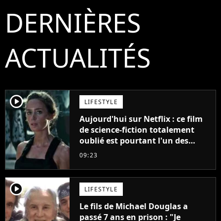
DERNIÈRES
ACTUALITÉS
player2
LIFESTYLE
Aujourd'hui sur Netflix : ce film
de science-fiction totalement
oublié est pourtant l'un des
meilleurs des années 2010
09:23
player2
LIFESTYLE
Le fils de Michael Douglas a
passé 7 ans en prison : "Je