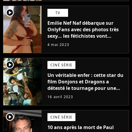
player2
TV
Emilie Nef Naf débarque sur
OnlyFans avec des photos très
sexy... les fétichistes vont
prendre leur pied !
4 mai 2023
player2
CINÉ SÉRIE
Un véritable enfer : cette star du
film Donjons et Dragons a
détesté le tournage pour une
raison très spéciale
16 avril 2023
player2
CINÉ SÉRIE
10 ans après la mort de Paul