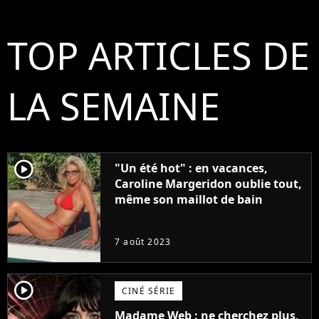
TOP ARTICLES DE
LA SEMAINE
player2
"Un été hot" : en vacances,
Caroline Margeridon oublie tout,
même son maillot de bain
7 août 2023
player2
CINÉ SÉRIE
Madame Web : ne cherchez plus,