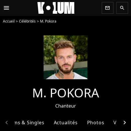
menu
newsletter
search
Accueil
Célébrités
M. Pokora
M. POKORA
Chanteur
chevron_left
chevron_right
Albums & Singles
Actualités
Photos
Vidéos