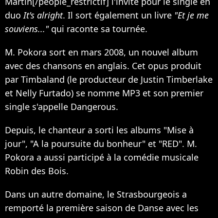
Martin
[/people_restrictif]
l'invite pour le single en
duo
It's alright
. Il sort également un livre
"Et je me
souviens..."
qui raconte sa tournée.
M. Pokora sort en mars 2008, un nouvel album
avec des chansons en anglais. Cet opus produit
par
Timbaland
(le producteur de
Justin Timberlake
et
Nelly Furtado
) se nomme MP3 et son premier
single s'appelle Dangerous.
Depuis, le chanteur a sorti les albums "Mise à
jour", "A la poursuite du bonheur" et "RED". M.
Pokora a aussi participé à la comédie musicale
Robin des Bois.
Dans un autre domaine, le Strasbourgeois a
remporté la première saison de Danse avec les