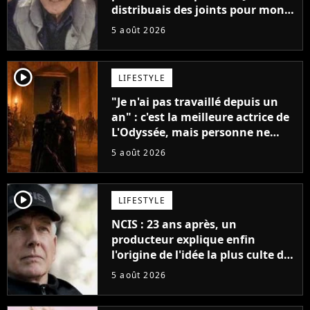
distribuais des joints pour mon
père"
5 août 2026
player2
LIFESTYLE
"Je n'ai pas travaillé depuis un
an" : c'est la meilleure actrice de
L'Odyssée, mais personne ne
veut lui donner de rôle au
5 août 2026
cinéma
player2
LIFESTYLE
NCIS : 23 ans après, un
producteur explique enfin
l'origine de l'idée la plus culte de
la série (et on ne parle pas du
5 août 2026
bateau)