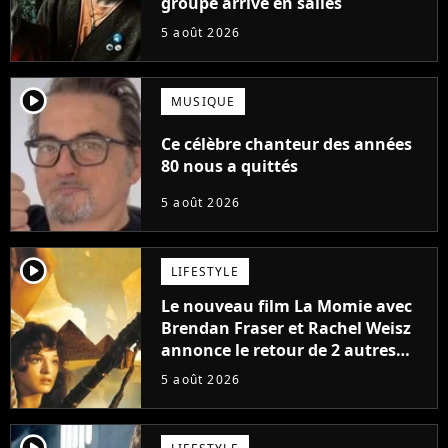
groupe arrive en salles
5 août 2026
player2
MUSIQUE
Ce célèbre chanteur des années
80 nous a quittés
5 août 2026
player2
LIFESTYLE
Le nouveau film La Momie avec
Brendan Fraser et Rachel Weisz
annonce le retour de 2 autres
personnages emblématiques de
5 août 2026
la saga
player2