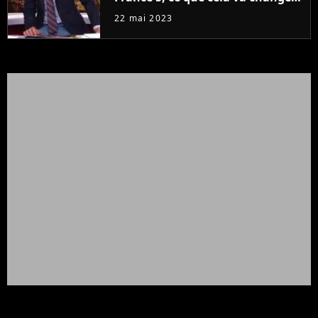
à la rentrée
22 mai 2023