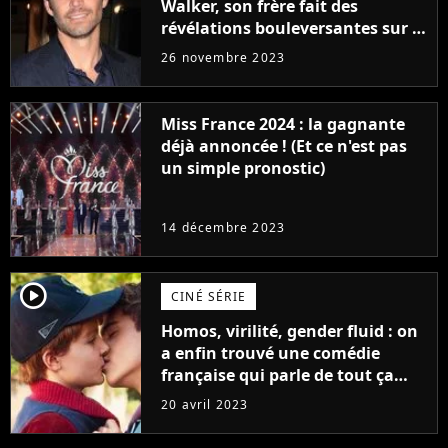
Walker, son frère fait des
révélations bouleversantes sur la
réaction des acteurs de Fast and
26 novembre 2023
Furious
Miss France 2024 : la gagnante
déjà annoncée ! (Et ce n'est pas
un simple pronostic)
14 décembre 2023
player2
CINÉ SÉRIE
Homos, virilité, gender fluid : on
a enfin trouvé une comédie
française qui parle de tout ça
sans être super ringarde
20 avril 2023