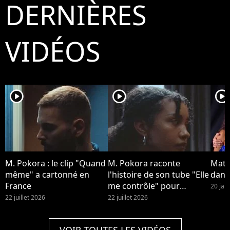
DERNIÈRES
Bestimage
VIDÉOS
player2
player2
player2
M. Pokora : le clip "Quand
M. Pokora raconte
Matt
même" a cartonné en
l'histoire de son tube "Elle
dans 
France
me contrôle" pour
20 jan
Purecharts.
22 juillet 2026
22 juillet 2026