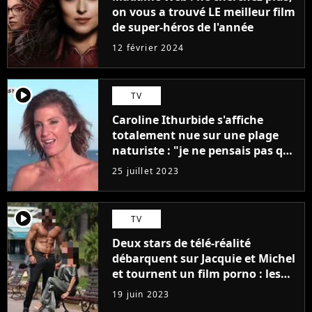
on vous a trouvé LE meilleur film
de super-héros de l'année
12 février 2024
player2
TV
Caroline Ithurbide s'affiche
totalement nue sur une plage
naturiste : "je ne pensais pas que
j'arriverais à le faire..."
25 juillet 2023
player2
TV
Deux stars de télé-réalité
débarquent sur Jacquie et Michel
et tournent un film porno : les
premières images du tournage
19 juin 2023
(exclu)