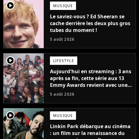
player2
MUSIQUE
Le saviez-vous ? Ed Sheeran se
cache derrière les deux plus gros
tubes du moment !
5 août 2026
player2
LIFESTYLE
Aujourd'hui en streaming : 3 ans
après sa fin, cette série aux 13
Emmy Awards revient avec une
suite... totalement différente
5 août 2026
player2
MUSIQUE
Linkin Park débarque au cinéma
: un film sur la renaissance du