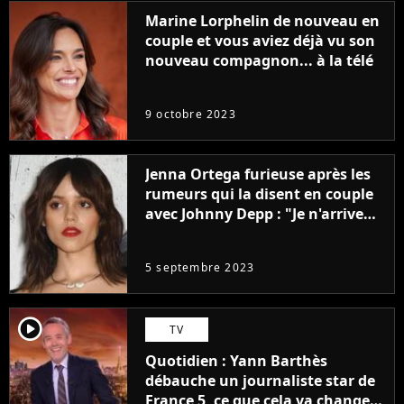
Marine Lorphelin de nouveau en
couple et vous aviez déjà vu son
nouveau compagnon... à la télé
9 octobre 2023
Jenna Ortega furieuse après les
rumeurs qui la disent en couple
avec Johnny Depp : "Je n'arrive
même pas..."
5 septembre 2023
player2
TV
Quotidien : Yann Barthès
débauche un journaliste star de
France 5, ce que cela va changer