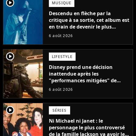
player2
MUSIQUE
Descendu en flèche par la
critique à sa sortie, cet album est
en train de devenir le plus
populaire de son auteur
6 août 2026
player2
LIFESTYLE
Disney prend une décision
inattendue après les
"performances mitigées" de
Vaiana et The Mandalorian &
6 août 2026
Grogu au box-office
player2
SÉRIES
Ni Michael ni Janet : le
personnage le plus controversé
de la famille Jackson va avoir le