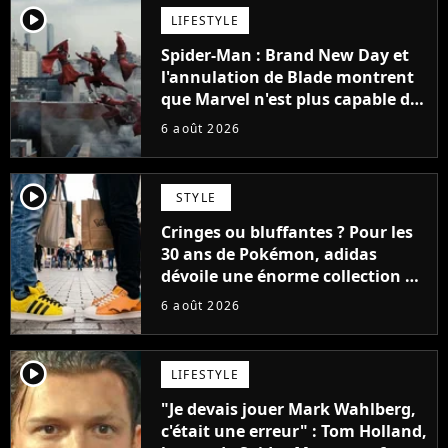
player2
LIFESTYLE
Spider-Man : Brand New Day et
l'annulation de Blade montrent
que Marvel n'est plus capable de
faire quoi que ce soit de simple
6 août 2026
player2
STYLE
Cringes ou bluffantes ? Pour les
30 ans de Pokémon, adidas
dévoile une énorme collection de
sneakers et je ne sais pas quoi en
6 août 2026
penser
player2
LIFESTYLE
"Je devais jouer Mark Wahlberg,
c'était une erreur" : Tom Holland,