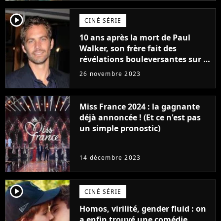
player2
CINÉ SÉRIE
10 ans après la mort de Paul
Walker, son frère fait des
révélations bouleversantes sur la
réaction des acteurs de Fast and
26 novembre 2023
Furious
Miss France 2024 : la gagnante
déjà annoncée ! (Et ce n'est pas
un simple pronostic)
14 décembre 2023
player2
CINÉ SÉRIE
Homos, virilité, gender fluid : on
a enfin trouvé une comédie