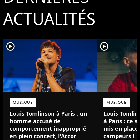
ACTUALITÉS
player2
player2
MUSIQUE
MUSIQUE
Louis Tomlinson à Paris : un
Louis Tomlin
homme accusé de
à Paris : ce 
comportement inapproprié
mis en place 
en plein concert, l'Accor
campeurs !