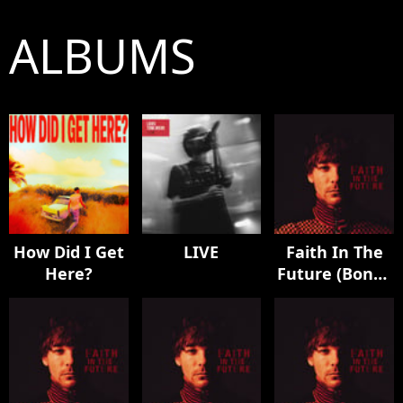
ALBUMS
How Did I Get
LIVE
Faith In The
Here?
Future (Bonus
Edition)