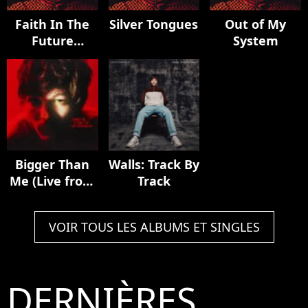
Faith In The
Silver Tongues
Out of My
Future
System
(Deluxe)
Bigger Than
Walls: Track By
Me (Live from
Track
Milan)
VOIR TOUS LES ALBUMS ET SINGLES
DERNIÈRES