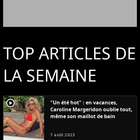
TOP ARTICLES DE
LA SEMAINE
player2
"Un été hot" : en vacances,
Caroline Margeridon oublie tout,
même son maillot de bain
7 août 2023