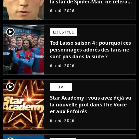
la star de Spider-Man, ne referait
pas ce blockbuster
6 août 2026
player2
LIFESTYLE
Ted Lasso saison 4 : pourquoi ces
personnages adorés des fans ne
sont pas dans la suite ?
6 août 2026
player2
TV
Star Academy : vous avez déjà vu
la nouvelle prof dans The Voice
et aux Enfoirés
6 août 2026