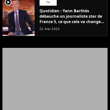
player2
TV
Quotidien : Yann Barthès
débauche un journaliste star de
France 5, ce que cela va changer
à la rentrée
22 mai 2023