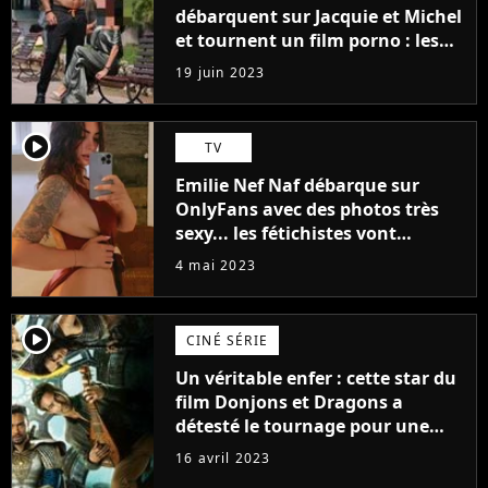
débarquent sur Jacquie et Michel
et tournent un film porno : les
premières images du tournage
19 juin 2023
(exclu)
player2
TV
Emilie Nef Naf débarque sur
OnlyFans avec des photos très
sexy... les fétichistes vont
prendre leur pied !
4 mai 2023
player2
CINÉ SÉRIE
Un véritable enfer : cette star du
film Donjons et Dragons a
détesté le tournage pour une
raison très spéciale
16 avril 2023