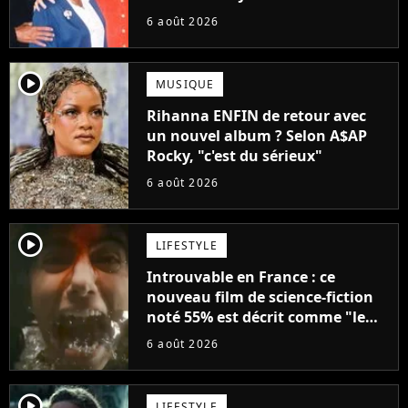
droit à sa propre série
6 août 2026
player2
MUSIQUE
Rihanna ENFIN de retour avec
un nouvel album ? Selon A$AP
Rocky, "c'est du sérieux"
6 août 2026
player2
LIFESTYLE
Introuvable en France : ce
nouveau film de science-fiction
noté 55% est décrit comme "le
plus stupide de l'année"
6 août 2026
player2
LIFESTYLE