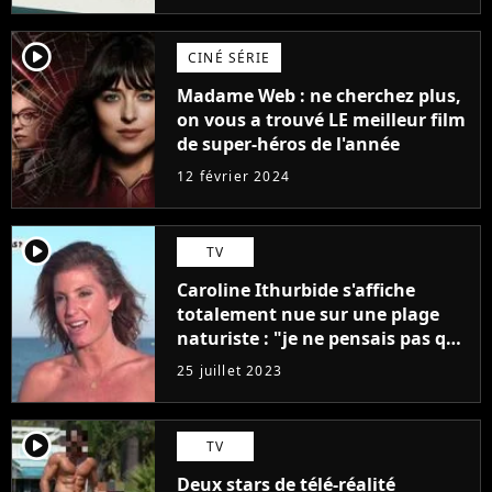
player2
CINÉ SÉRIE
Madame Web : ne cherchez plus,
on vous a trouvé LE meilleur film
de super-héros de l'année
12 février 2024
player2
TV
Caroline Ithurbide s'affiche
totalement nue sur une plage
naturiste : "je ne pensais pas que
j'arriverais à le faire..."
25 juillet 2023
player2
TV
Deux stars de télé-réalité