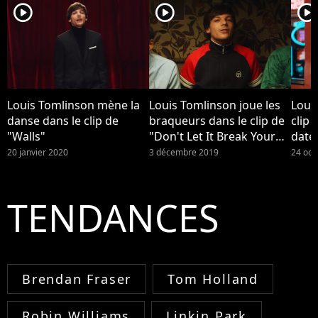
player2
player2
player2
Louis Tomlinson mène la
Louis Tomlinson joue les
Loui
danse dans le clip de
braqueurs dans le clip de
clip 
"Walls"
"Don't Let It Break Your
date
Heart"
alb
20 janvier 2020
3 décembre 2019
24 oct
TENDANCES
Brendan Fraser
Tom Holland
Robin Williams
Linkin Park