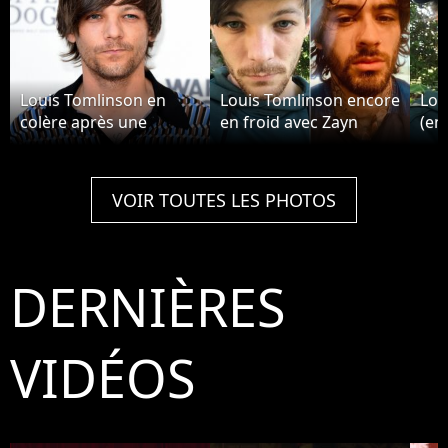
Louis Tomlinson en
Louis Tomlinson encore
Lou
colère après une
en froid avec Zayn
(en
interview sur la mort
Malik ? "Je suis toujours
cho
de sa mère et sa soeur
en colère"
dan
éne
VOIR TOUTES LES PHOTOS
DERNIÈRES
VIDÉOS