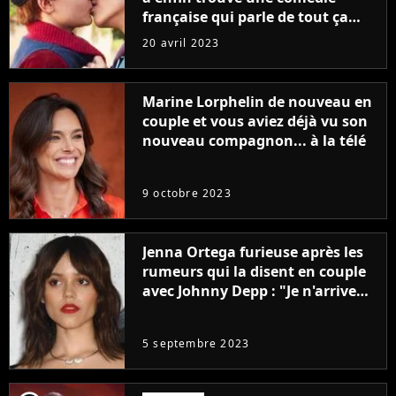
française qui parle de tout ça
sans être super ringarde
20 avril 2023
Marine Lorphelin de nouveau en
couple et vous aviez déjà vu son
nouveau compagnon... à la télé
9 octobre 2023
Jenna Ortega furieuse après les
rumeurs qui la disent en couple
avec Johnny Depp : "Je n'arrive
même pas..."
5 septembre 2023