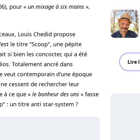
06), pour «
un mixage à six mains
»,
ceaux, Louis Chedid propose
est le titre "Scoop", une pépite
it si bien les concocter, qui a été
Lire 
ios. Totalement ancré dans
 se veut contemporain d'une époque
 ne cessent de rechercher leur
te à ce que «
le bonheur des uns
» fasse
" : un titre anti star-system ?