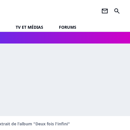
newsletter
search
TV ET MÉDIAS
FORUMS
trait de l'album "Deux fois l'infini"