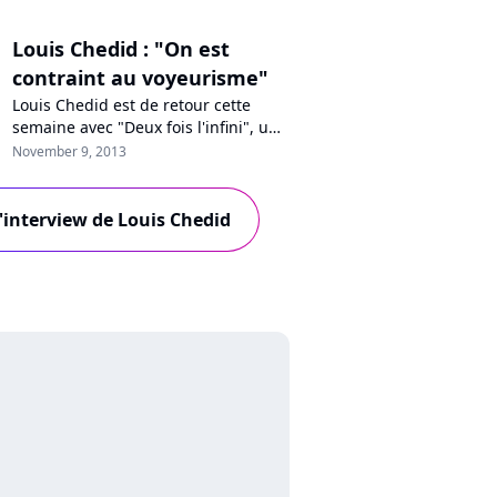
Louis Chedid : "On est
contraint au voyeurisme"
Louis Chedid est de retour cette
semaine avec "Deux fois l'infini", un
seizième album plus pêchu que le
November 9, 2013
précédent, à travers lequel on
retrouve ses influences habituelles.
Évoquant tour à tour sa passion pour
l'interview de Louis Chedid
l'Inde et la musique électronique,
l'artiste pousse également plusieurs
coups de gueule à l'égard...