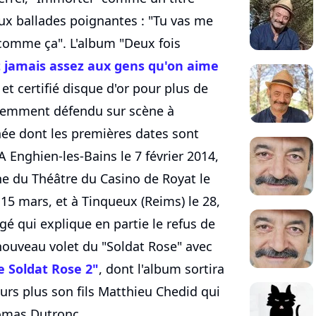
x ballades poignantes : "Tu vas me
 comme ça". L'album "Deux fois
t jamais assez aux gens qu'on aime
 et certifié disque d'or pour plus de
videmment défendu sur scène à
née dont les premières dates sont
 Enghien-les-Bains le 7 février 2014,
ne du Théâtre du Casino de Royat le
t 15 mars, et à Tinqueux (Reims) le 28,
gé qui explique en partie le refus de
nouveau volet du "Soldat Rose" avec
e Soldat Rose 2"
, dont l'album sortira
eurs plus son fils Matthieu Chedid qui
homas Dutronc.