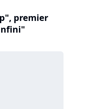
op", premier
infini"