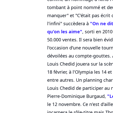
tombant à point nommé et deu
manquer" et "C'était pas écrit
l'infini" succèdera à
"On ne di
qu'on les aime"
, sorti en 2010
50.000 ventes. Il sera bien é
l'occasion d'une nouvelle tour
dévoilées au compte-gouttes. A
Louis Chedid jouera sur la scè
18 février, à l'Olympia les 14 e
entre autres. Un planning char
Louis Chedid de participer au 
Pierre-Dominique Burgaud,
"L
le 12 novembre. Ce n'est d'aill
incarnera le rôle-titre mais T