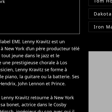
Tom Ho
ork
Dakota
Iron M
 label EMI. Lenny Kravitz est un
 à New York d’un père producteur télé
 tout jeune dans le jazz et le
e une prestigieuse chorale à Los
icien, Lenny Kravitz se forme à
 piano, la guitare ou la batterie. Ses
 Hendrix
,
John Lennon
et
Prince
.
t Lenny Kravitz retourne à New York
isa bonet, actrice dans le Cosby
Hirsch, ingénieur du son avec qui il