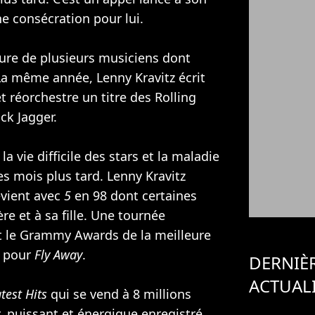
e consécration pour lui.
oure de plusieurs musiciens dont
La même année, Lenny Kravitz écrit
t réorchestre un titre des
Rolling
ck Jagger
.
 la vie difficile des stars et la maladie
s mois plus tard. Lenny Kravitz
evient avec
5
en 98 dont certaines
e et à sa fille. Une tournée
oit le Grammy Awards de la meilleure
e pour
Fly Away
.
DERNIÈ
ACTUAL
test Hits
qui se vend à 8 millions
, puissant et énergique enregistré