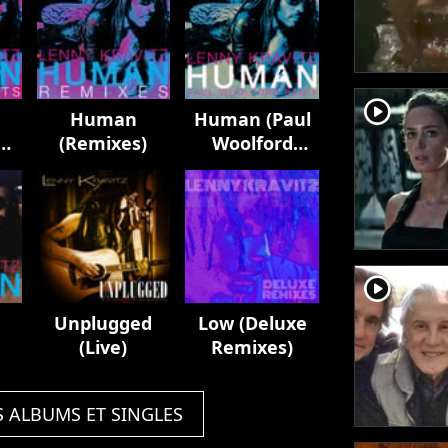
player2
Human
Human (Paul
(Remixes)
Woolford
Remix)
player2
Unplugged
Low (Deluxe
(Live)
Remixes)
S ALBUMS ET SINGLES