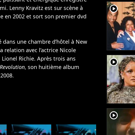
player2
i. Lenny Kravitz est sur scène à
ue en 2002 et sort son premier dvd
é dans une chambre d’hôtel à New
a relation avec l’actrice
Nicole
c
Lionel Richie
. Après trois ans
player2
 Revolution
, son huitième album
 2008.
player2