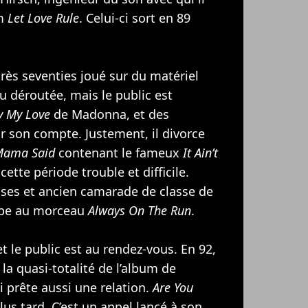
um
Let Love Rule
. Celui-ci sort en 89
très seventies joué sur du matériel
u déroutée, mais le public est
fy My Love
de
Madonna
, et des
ur son compte. Justement, il divorce
ama Said
contenant le fameux
It Ain’t
 cette période trouble et difficile.
oses
et ancien camarade de classe de
cipe au morceau
Always On The Run
.
t le public est au rendez-vous. En 92,
la quasi-totalité de l’album de
i prête aussi une relation.
Are You
lus tard. C’est un appel lancé à son