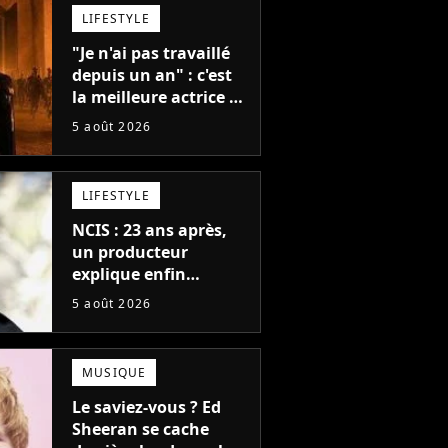
LIFESTYLE
"Je n'ai pas travaillé
depuis un an" : c'est
la meilleure actrice de
L'Odyssée, mais
5 août 2026
personne ne veut lui
donner de rôle au
cinéma
LIFESTYLE
NCIS : 23 ans après,
un producteur
explique enfin
l'origine de l'idée la
5 août 2026
plus culte de la série
(et on ne parle pas du
bateau)
MUSIQUE
Le saviez-vous ? Ed
Sheeran se cache