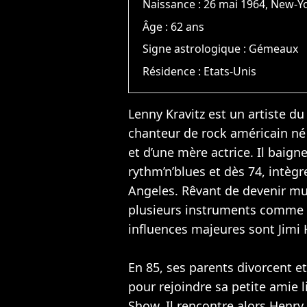
Naissance :
26 mai 1964, New-Y
Âge :
62 ans
Signe astrologique :
Gémeaux
Résidence :
Etats-Unis
Lenny Kravitz est un artiste du
chanteur de rock américain né
et d’une mère actrice. Il baigne
rythm’n’blues et dès 74, intègr
Angeles. Rêvant de devenir mus
plusieurs instruments comme le
influences majeures sont
Jimi
En 85, ses parents divorcent e
pour rejoindre sa petite amie l
Show. Il rencontre alors Henry 