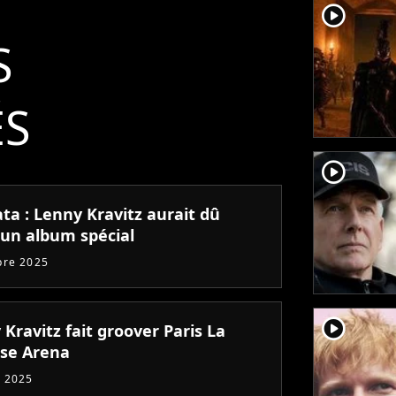
player2
S
ÉS
player2
ta : Lenny Kravitz aurait dû
 un album spécial
bre 2025
player2
Kravitz fait groover Paris La
se Arena
 2025