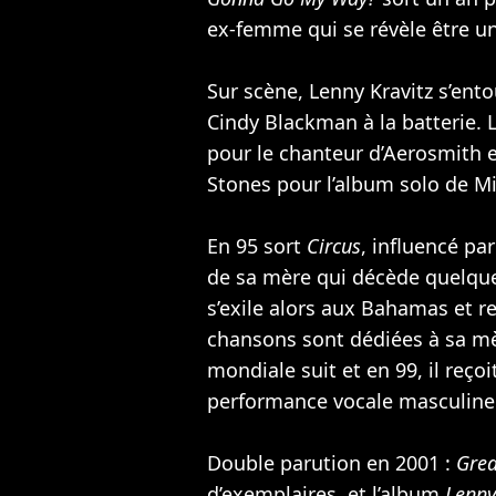
ex-femme qui se révèle être un
Sur scène, Lenny Kravitz s’ent
Cindy Blackman à la batterie. 
pour le chanteur d’
Aerosmith
e
Stones
pour l’album solo de
Mi
En 95 sort
Circus
, influencé par
de sa mère qui décède quelque
s’exile alors aux Bahamas et r
chansons sont dédiées à sa mèr
mondiale suit et en 99, il reç
performance vocale masculin
Double parution en 2001 :
Grea
d’exemplaires, et l’album
Lenny