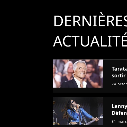
DERNIÈRE
ACTUALIT
Tarata
sortir
24 octo
Lenny 
Défen
31 mars