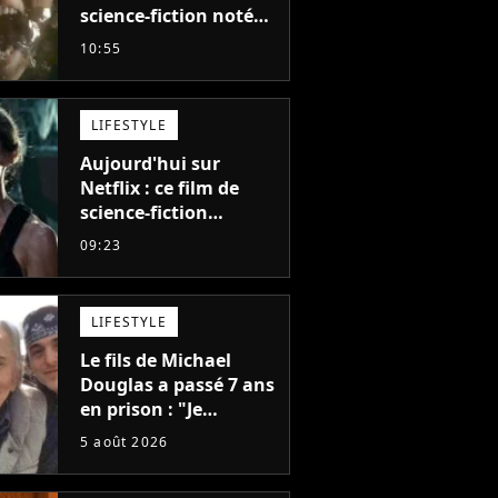
science-fiction noté
55% est décrit comme
10:55
"le plus stupide de
l'année"
LIFESTYLE
Aujourd'hui sur
Netflix : ce film de
science-fiction
totalement oublié est
09:23
pourtant l'un des
meilleurs des années
2010
LIFESTYLE
Le fils de Michael
Douglas a passé 7 ans
en prison : "Je
distribuais des joints
5 août 2026
pour mon père"