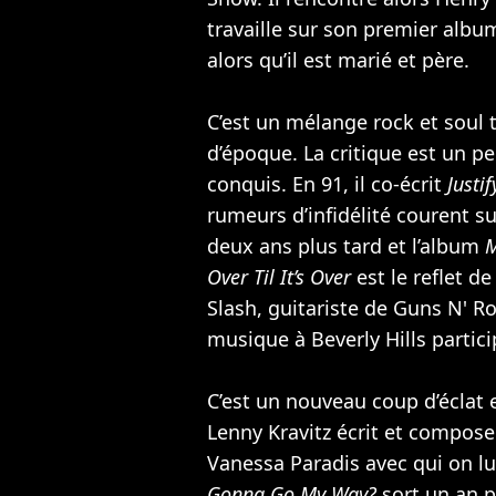
travaille sur son premier alb
alors qu’il est marié et père.
C’est un mélange rock et soul 
d’époque. La critique est un pe
conquis. En 91, il co-écrit
Justi
rumeurs d’infidélité courent s
deux ans plus tard et l’album
M
Over Til It’s Over
est le reflet de
Slash, guitariste de
Guns N' R
musique à Beverly Hills parti
C’est un nouveau coup d’éclat e
Lenny Kravitz écrit et compose 
Vanessa Paradis
avec qui on lu
Gonna Go My Way?
sort un an p