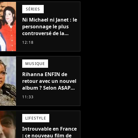
SÉRIES
Ni Michael ni Janet : le
personnage le plus
controversé de la
famille Jackson va
12:18
avoir le droit à sa
propre série
MUSIQUE
Rihanna ENFIN de
retour avec un nouvel
album ? Selon A$AP
Rocky, "c'est du
11:33
sérieux"
LIFESTYLE
Introuvable en France
: ce nouveau film de