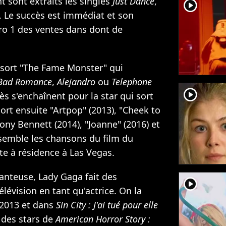
 sont extraits les singles
Just Dance
,
player2
. Le succès est immédiat et son
ro 1 des ventes dans dont de
e sort "The Fame Monster" qui
Bad Romance
,
Alejandro
ou
Telephone
player2
s s'enchaînent pour la star qui sort
ort ensuite "Artpop" (2013), "Cheek to
ony Bennett (2014), "Joanne" (2016) et
ssemble les chansons du film du
e à résidence à Las Vegas.
hanteuse, Lady Gaga fait des
player2
élévision en tant qu'actrice. On la
2013 et dans
Sin City : J'ai tué pour elle
e des stars de
American Horror Story :