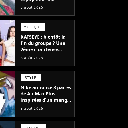
milliards d'écoutes a
8 août 2026
failli nous quitter, "Je
pensais ne plus
jamais chanter"
MUSIQUE
KATSEYE : bientôt la
fin du groupe ? Une
2ème chanteuse
s'éloigne en 6 mois,
8 août 2026
"Prendre cette
décision n’a pas été
facile"
STYLE
Nike annonce 3 paires
de Air Max Plus
inspirées d'un manga
culte de 1190
8 août 2026
chapitres et 115
tomes