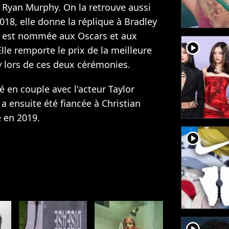
de Ryan Murphy. On la retrouve aussi
2018, elle donne la réplique à Bradley
le est nommée aux Oscars et aux
player2
lle remporte le prix de la meilleure
w
lors de ces deux cérémonies.
é en couple avec l'acteur Taylor
 a ensuite été fiancée à Christian
e en 2019.
player2
player2