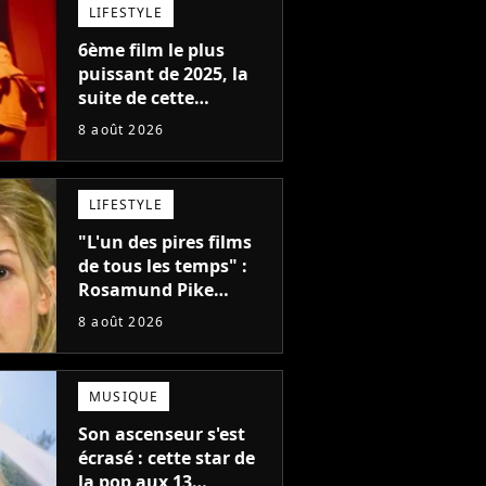
LIFESTYLE
6ème film le plus
puissant de 2025, la
suite de cette
franchise culte est
8 août 2026
menacée : le
réalisateur claque la
porte pour "différends
LIFESTYLE
créatifs"
"L'un des pires films
de tous les temps" :
Rosamund Pike
pensait que ce film
8 août 2026
d'action de science-
fiction avec Dwayne
Johnson mettrait fin à
MUSIQUE
sa carrière
Son ascenseur s'est
écrasé : cette star de
la pop aux 13