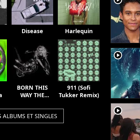
Disease
Harlequin
player2
BORN THIS
911 (Sofi
a
WAY THE
Tukker Remix)
TENTH
player2
ANNIVERSARY
S ALBUMS ET SINGLES