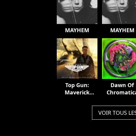
MAYHEM
MAYHEM
Top Gun:
Dawn Of
Maverick
Chromatic
(Music From
The Motion
VOIR TOUS LE
Picture)