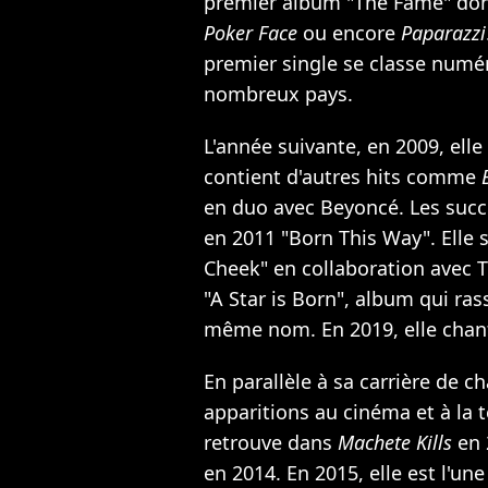
premier album "The Fame" dont
Poker Face
ou encore
Paparazzi
premier single se classe numé
nombreux pays.
L'année suivante, en 2009, ell
contient d'autres hits comme
en duo avec Beyoncé. Les succè
en 2011 "Born This Way". Elle s
Cheek" en collaboration avec T
"A Star is Born", album qui ra
même nom. En 2019, elle chant
En parallèle à sa carrière de c
apparitions au cinéma et à la t
retrouve dans
Machete Kills
en 
en 2014. En 2015, elle est l'un