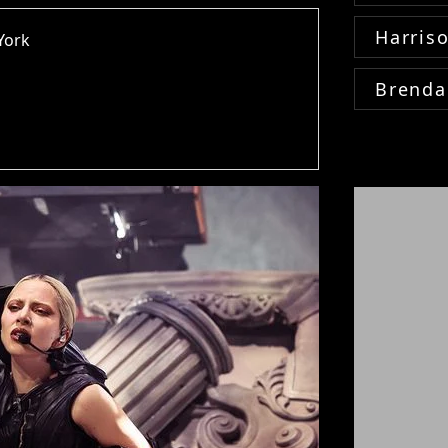
Harris
York
Brenda