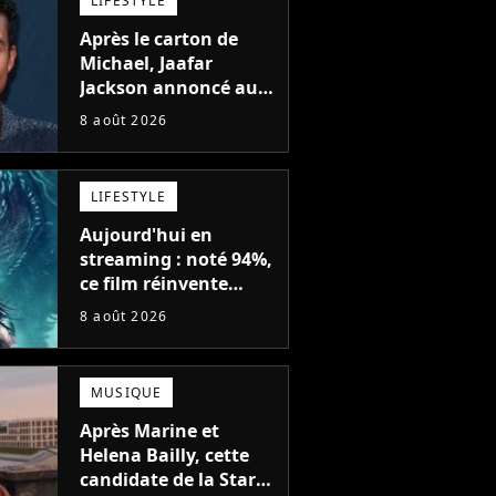
LIFESTYLE
Après le carton de
Michael, Jaafar
Jackson annoncé au
casting d'un film
8 août 2026
d'action avec Will
Smith
LIFESTYLE
Aujourd'hui en
streaming : noté 94%,
ce film réinvente
complètement cette
8 août 2026
franchise de science-
fiction vieille de 40
ans
MUSIQUE
Après Marine et
Helena Bailly, cette
candidate de la Star