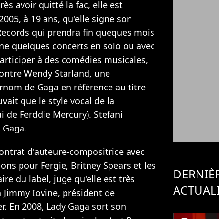
ès avoir quitté la fac, elle est
2005, à 19 ans, qu'elle signe son
Records qui prendra fin queques mois
onne quelques concerts en solo ou avec
articiper à des comédies musicales,
contre Wendy Starland, une
urnom de Gaga en référence au titre
uvait que le style vocal de la
ui de Ferddie Mercury). Stefani
 Gaga.
 contrat d'auteure-compositrice avec
ons pour Fergie, Britney Spears et les
DERNIÈ
re du label, juge qu'elle est très
ACTUAL
à Jimmy Iovine, président de
er. En 2008, Lady Gaga sort son