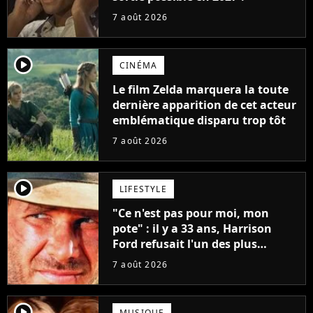
7 août 2026
player2
CINÉMA
Le film Zelda marquera la toute
dernière apparition de cet acteur
emblématique disparu trop tôt
7 août 2026
player2
LIFESTYLE
"Ce n'est pas pour moi, mon
pote" : il y a 33 ans, Harrison
Ford refusait l'un des plus
grands succès de tous les temps
7 août 2026
player2
MUSIQUE