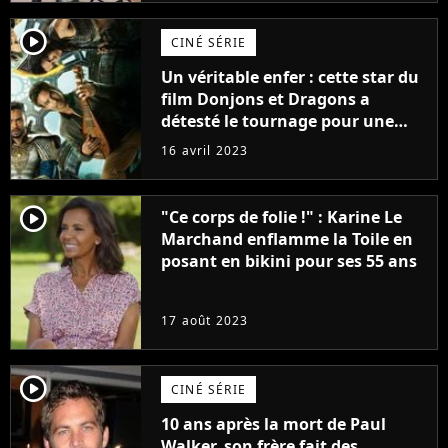
player2
CINÉ SÉRIE
Un véritable enfer : cette star du
film Donjons et Dragons a
détesté le tournage pour une
raison très spéciale
16 avril 2023
player2
"Ce corps de folie !" : Karine Le
Marchand enflamme la Toile en
posant en bikini pour ses 55 ans
17 août 2023
player2
CINÉ SÉRIE
10 ans après la mort de Paul
Walker, son frère fait des