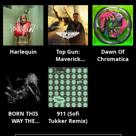
Harlequin
Top Gun:
Dawn Of
Maverick
Chromatica
(Music From
The Motion
Picture)
BORN THIS
911 (Sofi
WAY THE
Tukker Remix)
TENTH
ANNIVERSARY