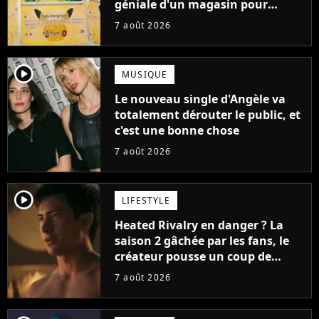
géniale d'un magasin pour
ruiner les revendeurs
7 août 2026
player2
MUSIQUE
Le nouveau single d'Angèle va
totalement dérouter le public, et
c'est une bonne chose
7 août 2026
player2
LIFESTYLE
Heated Rivalry en danger ? La
saison 2 gâchée par les fans, le
créateur pousse un coup de
gueule
7 août 2026