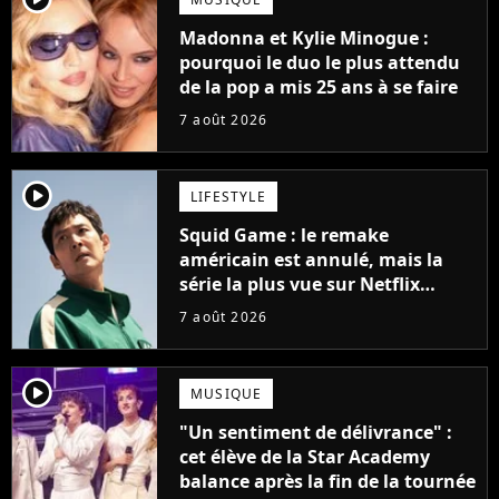
Madonna et Kylie Minogue :
pourquoi le duo le plus attendu
de la pop a mis 25 ans à se faire
7 août 2026
player2
LIFESTYLE
Squid Game : le remake
américain est annulé, mais la
série la plus vue sur Netflix
pourrait avoir une version
7 août 2026
française
player2
MUSIQUE
"Un sentiment de délivrance" :
cet élève de la Star Academy
balance après la fin de la tournée