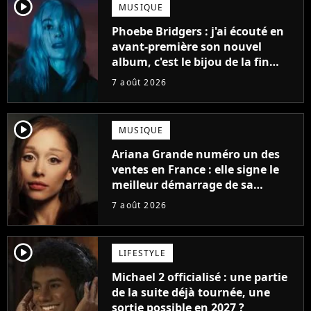
player2
MUSIQUE
Phoebe Bridgers : j'ai écouté en
avant-première son nouvel
album, c'est le bijou de la fin
d'été
7 août 2026
player2
MUSIQUE
Ariana Grande numéro un des
ventes en France : elle signe le
meilleur démarrage de sa
carrière avec son album Petal
7 août 2026
player2
LIFESTYLE
Michael 2 officialisé : une partie
de la suite déjà tournée, une
sortie possible en 2027 ?