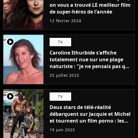
on vous a trouvé LE meilleur film
de super-héros de l'année
12 février 2024
player2
TV
Caroline Ithurbide s'affiche
totalement nue sur une plage
naturiste : "je ne pensais pas que
j'arriverais à le faire..."
25 juillet 2023
player2
TV
Deux stars de télé-réalité
débarquent sur Jacquie et Michel
et tournent un film porno : les
premières images du tournage
19 juin 2023
(exclu)