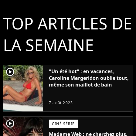
TOP ARTICLES DE
LA SEMAINE
player2
"Un été hot" : en vacances,
Caroline Margeridon oublie tout,
même son maillot de bain
7 août 2023
player2
CINÉ SÉRIE
Madame Web : ne cherchez plus,