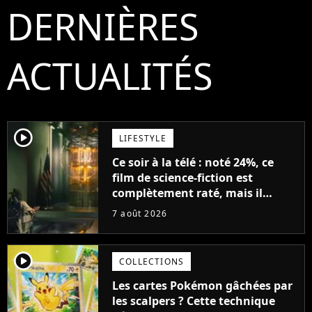
DERNIÈRES
ACTUALITÉS
player2
LIFESTYLE
Ce soir à la télé : noté 24%, ce
film de science-fiction est
complètement raté, mais il
aurait pu être encore pire à
7 août 2026
cause de son acteur
player2
COLLECTIONS
Les cartes Pokémon gâchées par
les scalpers ? Cette technique