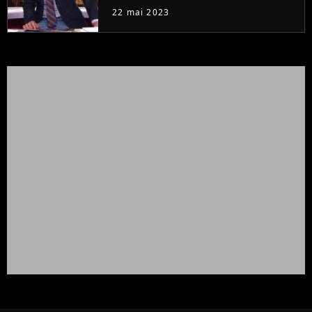
à la rentrée
22 mai 2023