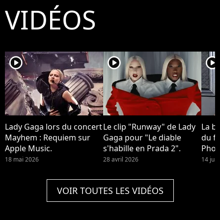
VIDÉOS
player2
player2
player2
Lady Gaga lors du concert
Le clip "Runway" de Lady
La b
Mayhem : Requiem sur
Gaga pour "Le diable
du fi
Apple Music.
s'habille en Prada 2".
Phoe
devra
18 mai 2026
28 avril 2026
14 jui
Quinn
2 !
VOIR TOUTES LES VIDÉOS