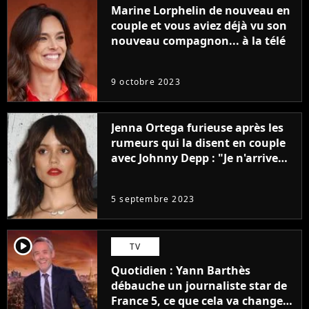
Marine Lorphelin de nouveau en
couple et vous aviez déjà vu son
nouveau compagnon... à la télé
9 octobre 2023
Jenna Ortega furieuse après les
rumeurs qui la disent en couple
avec Johnny Depp : "Je n'arrive
même pas..."
5 septembre 2023
player2
TV
Quotidien : Yann Barthès
débauche un journaliste star de
France 5, ce que cela va changer