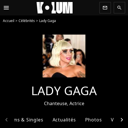
menu
newsletter
search
Accueil
Célébrités
Lady Gaga
LADY GAGA
Chanteuse, Actrice
chevron_left
chevron_right
Albums & Singles
Actualités
Photos
Vidéos