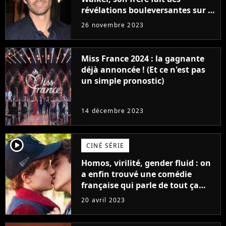
révélations bouleversantes sur la
réaction des acteurs de Fast and
26 novembre 2023
Furious
Miss France 2024 : la gagnante
déjà annoncée ! (Et ce n'est pas
un simple pronostic)
14 décembre 2023
player2
CINÉ SÉRIE
Homos, virilité, gender fluid : on
a enfin trouvé une comédie
française qui parle de tout ça
sans être super ringarde
20 avril 2023