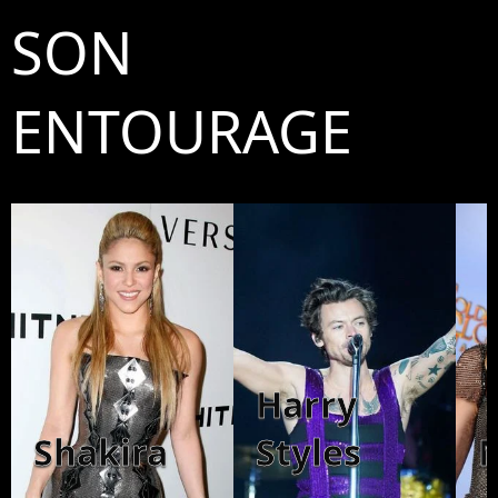
SON
ENTOURAGE
Harry
Shakira
Styles