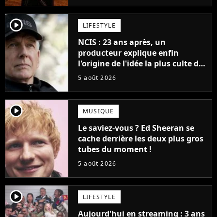
player2
LIFESTYLE
NCIS : 23 ans après, un
producteur explique enfin
l'origine de l'idée la plus culte de
la série (et on ne parle pas du
5 août 2026
bateau)
player2
MUSIQUE
Le saviez-vous ? Ed Sheeran se
cache derrière les deux plus gros
tubes du moment !
5 août 2026
player2
LIFESTYLE
Aujourd'hui en streaming : 3 ans