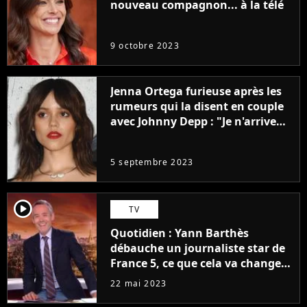
nouveau compagnon... à la télé
9 octobre 2023
Jenna Ortega furieuse après les
rumeurs qui la disent en couple
avec Johnny Depp : "Je n'arrive
même pas..."
5 septembre 2023
player2
TV
Quotidien : Yann Barthès
débauche un journaliste star de
France 5, ce que cela va changer
à la rentrée
22 mai 2023