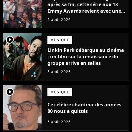
après sa fin, cette série aux 13
Emmy Awards revient avec une
suite... totalement différente
5 août 2026
player2
MUSIQUE
Linkin Park débarque au cinéma
: un film sur la renaissance du
groupe arrive en salles
5 août 2026
player2
MUSIQUE
Ce célèbre chanteur des années
80 nous a quittés
5 août 2026