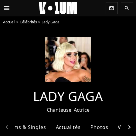
menu
newsletter
search
Accueil
Célébrités
Lady Gaga
LADY GAGA
Chanteuse, Actrice
chevron_left
chevron_right
Albums & Singles
Actualités
Photos
Vidéos