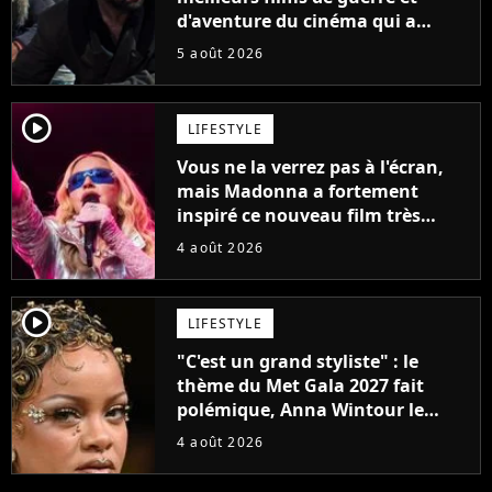
d'aventure du cinéma qui a
connu un succès retentissant à
5 août 2026
son époque
player2
LIFESTYLE
Vous ne la verrez pas à l'écran,
mais Madonna a fortement
inspiré ce nouveau film très
attendu
4 août 2026
player2
LIFESTYLE
"C'est un grand styliste" : le
thème du Met Gala 2027 fait
polémique, Anna Wintour le
défend
4 août 2026