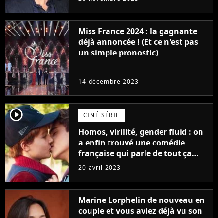
Furious
Miss France 2024 : la gagnante
déjà annoncée ! (Et ce n'est pas
un simple pronostic)
14 décembre 2023
player2
CINÉ SÉRIE
Homos, virilité, gender fluid : on
a enfin trouvé une comédie
française qui parle de tout ça
sans être super ringarde
20 avril 2023
Marine Lorphelin de nouveau en
couple et vous aviez déjà vu son