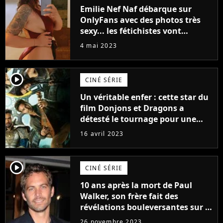
Emilie Nef Naf débarque sur
OnlyFans avec des photos très
sexy... les fétichistes vont
prendre leur pied !
4 mai 2023
player2
CINÉ SÉRIE
Un véritable enfer : cette star du
film Donjons et Dragons a
détesté le tournage pour une
raison très spéciale
16 avril 2023
player2
CINÉ SÉRIE
10 ans après la mort de Paul
Walker, son frère fait des
révélations bouleversantes sur la
réaction des acteurs de Fast and
26 novembre 2023