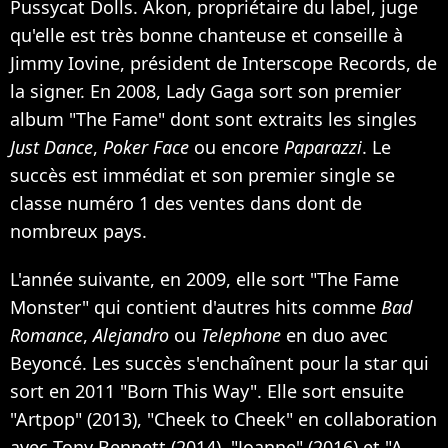
Pussycat Dolls. Akon, propriétaire du label, juge
qu'elle est très bonne chanteuse et conseille à
Jimmy Iovine, président de Interscope Records, de
la signer. En 2008, Lady Gaga sort son premier
album "The Fame" dont sont extraits les singles
Just Dance
,
Poker Face
ou encore
Paparazzi
. Le
succès est immédiat et son premier single se
classe numéro 1 des ventes dans dont de
nombreux pays.
L'année suivante, en 2009, elle sort "The Fame
Monster" qui contient d'autres hits comme
Bad
Romance
,
Alejandro
ou
Telephone
en duo avec
Beyoncé. Les succès s'enchaînent pour la star qui
sort en 2011 "Born This Way". Elle sort ensuite
"Artpop" (2013), "Cheek to Cheek" en collaboration
avec Tony Bennett (2014), "Joanne" (2016) et "A