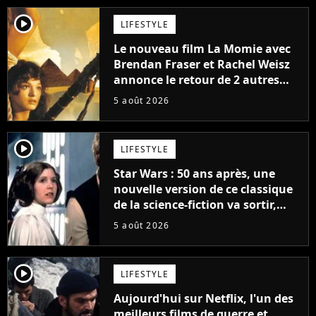
player2
LIFESTYLE
Le nouveau film La Momie avec
Brendan Fraser et Rachel Weisz
annonce le retour de 2 autres
personnages emblématiques de
5 août 2026
la saga
player2
LIFESTYLE
Star Wars : 50 ans après, une
nouvelle version de ce classique
de la science-fiction va sortir,
mais on ne la verra jamais en
5 août 2026
France
player2
LIFESTYLE
Aujourd'hui sur Netflix, l'un des
meilleurs films de guerre et