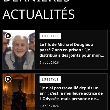
ACTUALITÉS
player2
LIFESTYLE
Le fils de Michael Douglas a
passé 7 ans en prison : "Je
distribuais des joints pour mon
père"
5 août 2026
player2
LIFESTYLE
"Je n'ai pas travaillé depuis un
an" : c'est la meilleure actrice de
L'Odyssée, mais personne ne
veut lui donner de rôle au
5 août 2026
cinéma