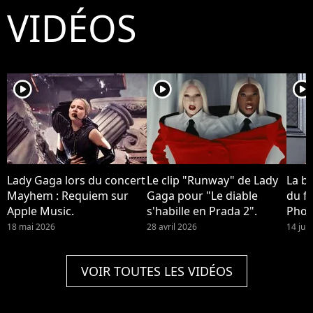
VIDÉOS
player2
player2
player2
Lady Gaga lors du concert
Le clip "Runway" de Lady
La b
Mayhem : Requiem sur
Gaga pour "Le diable
du fi
Apple Music.
s'habille en Prada 2".
Phoe
devra
18 mai 2026
28 avril 2026
14 jui
Quinn
2 !
VOIR TOUTES LES VIDÉOS