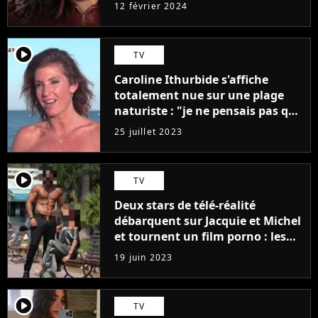
12 février 2024
player2
TV
Caroline Ithurbide s'affiche
totalement nue sur une plage
naturiste : "je ne pensais pas que
j'arriverais à le faire..."
25 juillet 2023
player2
TV
Deux stars de télé-réalité
débarquent sur Jacquie et Michel
et tournent un film porno : les
premières images du tournage
19 juin 2023
(exclu)
player2
TV