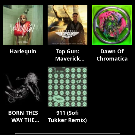
Harlequin
Top Gun:
Dawn Of
Maverick
Chromatica
(Music From
The Motion
Picture)
BORN THIS
911 (Sofi
WAY THE
Tukker Remix)
TENTH
ANNIVERSARY