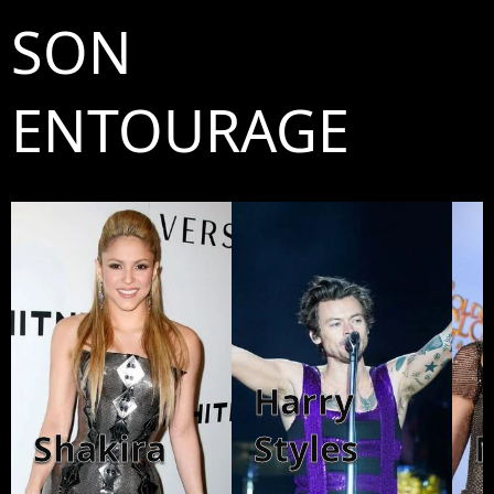
SON
ENTOURAGE
Harry
Shakira
Styles