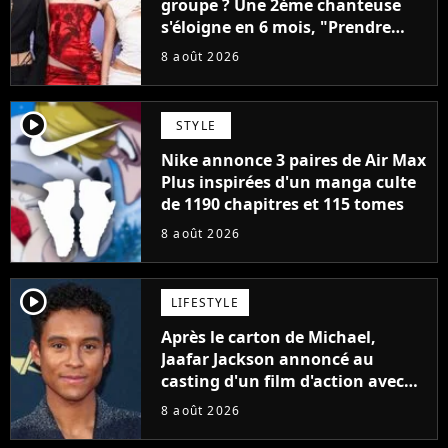
groupe ? Une 2ème chanteuse
s'éloigne en 6 mois, "Prendre
cette décision n’a pas été facile"
8 août 2026
player2
STYLE
Nike annonce 3 paires de Air Max
Plus inspirées d'un manga culte
de 1190 chapitres et 115 tomes
8 août 2026
player2
LIFESTYLE
Après le carton de Michael,
Jaafar Jackson annoncé au
casting d'un film d'action avec
Will Smith
8 août 2026