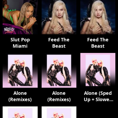
Slut Pop
Feed The
Feed The
Miami
Beast
Beast
Alone
Alone
Alone (Sped
(Remixes)
(Remixes)
Up + Slowed
Version)