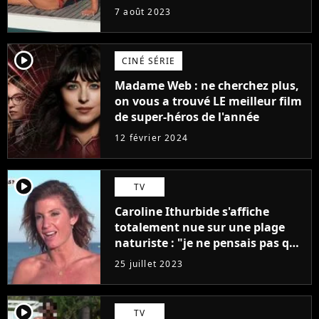
7 août 2023
player2
CINÉ SÉRIE
Madame Web : ne cherchez plus,
on vous a trouvé LE meilleur film
de super-héros de l'année
12 février 2024
player2
TV
Caroline Ithurbide s'affiche
totalement nue sur une plage
naturiste : "je ne pensais pas que
j'arriverais à le faire..."
25 juillet 2023
player2
TV