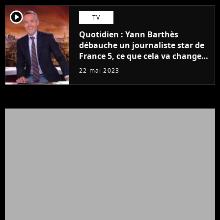
player2
TV
Quotidien : Yann Barthès
débauche un journaliste star de
France 5, ce que cela va changer
à la rentrée
22 mai 2023