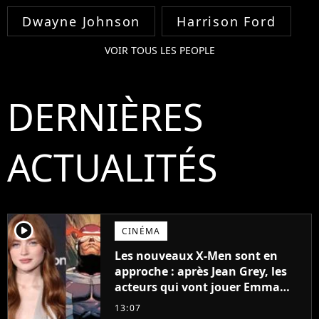
Dwayne Johnson
Harrison Ford
VOIR TOUS LES PEOPLE
DERNIÈRES
ACTUALITÉS
player2
CINÉMA
Les nouveaux X-Men sont en
approche : après Jean Grey, les
acteurs qui vont jouer Emma
Frost et Cyclope trouvés !
13:07