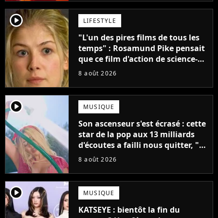
player2
LIFESTYLE
"L'un des pires films de tous les
temps" : Rosamund Pike pensait
que ce film d'action de science-
fiction avec Dwayne Johnson
8 août 2026
mettrait fin à sa carrière
player2
MUSIQUE
Son ascenseur s'est écrasé : cette
star de la pop aux 13 milliards
d'écoutes a failli nous quitter, "Je
pensais ne plus jamais chanter"
8 août 2026
player2
MUSIQUE
KATSEYE : bientôt la fin du