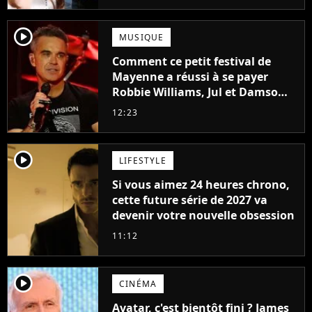
player2
MUSIQUE
Comment ce petit festival de
Mayenne a réussi à se payer
Robbie Williams, Jul et Damso
cette année ?
12:23
player2
LIFESTYLE
Si vous aimez 24 heures chrono,
cette future série de 2027 va
devenir votre nouvelle obsession
11:12
player2
CINÉMA
Avatar, c'est bientôt fini ? James