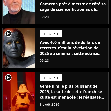
Cameron prêt à mettre de côté sa
saga de science-fiction aux 6
milliards de recettes
10:24
player2
LIFESTYLE
Avec 400 millions de dollars de
recettes, c'est la révélation de
2026 au cinéma : cette actrice
adorée prête à remplacer
09:23
Jennifer Lawrence chez Marvel
player2
LIFESTYLE
6ème film le plus puissant de
2025, la suite de cette franchise
culte est menacée : le réalisateur
claque la porte pour "différends
8 août 2026
créatifs"