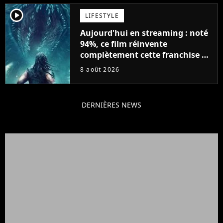
player2
LIFESTYLE
Aujourd'hui en streaming : noté
94%, ce film réinvente
complètement cette franchise de
science-fiction vieille de 40 ans
8 août 2026
DERNIÈRES NEWS