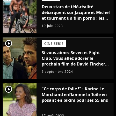
Deux stars de télé-réalité
débarquent sur Jacquie et Michel
et tournent un film porno : les
premières images du tournage
19 juin 2023
(exclu)
player2
CINÉ SÉRIE
Si vous aimez Seven et Fight
Club, vous allez adorer le
prochain film de David Fincher
avec lequel il se réinvente
6 septembre 2024
complètement
player2
"Ce corps de folie !" : Karine Le
Marchand enflamme la Toile en
posant en bikini pour ses 55 ans
17 août 2023