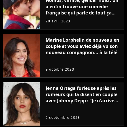
Homos, virilité, gender fluid : on
a enfin trouvé une comédie
française qui parle de tout ça
sans être super ringarde
20 avril 2023
Marine Lorphelin de nouveau en
couple et vous aviez déjà vu son
nouveau compagnon... à la télé
9 octobre 2023
Jenna Ortega furieuse après les
rumeurs qui la disent en couple
avec Johnny Depp : "Je n'arrive
même pas..."
5 septembre 2023