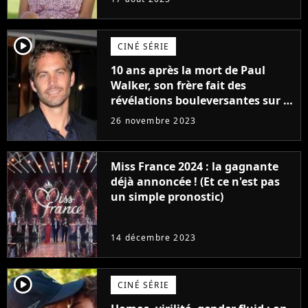
player2
CINÉ SÉRIE
10 ans après la mort de Paul
Walker, son frère fait des
révélations bouleversantes sur la
réaction des acteurs de Fast and
26 novembre 2023
Furious
Miss France 2024 : la gagnante
déjà annoncée ! (Et ce n'est pas
un simple pronostic)
14 décembre 2023
player2
CINÉ SÉRIE