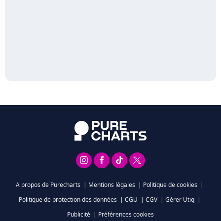
A propos de Purecharts
|
Mentions légales
|
Politique de cookies
|
Politique de protection des données
|
CGU
|
CGV
|
Gérer Utiq
|
Publicité
|
Préférences cookies