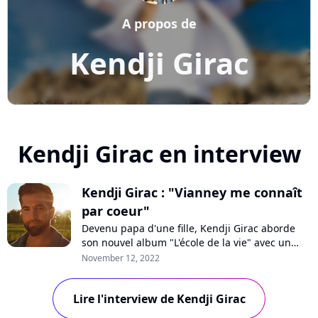
A propos de
Kendji Girac
Kendji Girac en interview
Kendji Girac : "Vianney me connaît
par coeur"
Devenu papa d'une fille, Kendji Girac aborde
son nouvel album "L'école de la vie" avec un
regard nouveau. En interview pour Purecharts,
November 12, 2022
le chanteur populaire détaille sa nouvelle vie
avec sa petite Eva, revient sur sa propre
Lire l'interview de Kendji Girac
enfance, son évolution et sa collaboration avec
Florent Pagny et Vianney sur ce di...