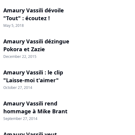
Amaury Vassili dévoile
"Tout" : écoutez !
May 5, 2018
Amaury Vassili dézingue
Pokora et Zazie
December 22, 2015
Amaury Vassili : le clip
"Laisse-moi t'aimer"
October 27, 2014
Amaury Vassili rend
hommage à Mike Brant
September 27, 2014
Amaury Vassili veut