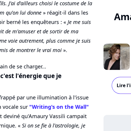
ls. J'ai d'ailleurs choisi le costume de la
nom qu'on lui donne
» réagit-il dans les
Ama
voir berné les enquêteurs : «
Je me suis
ait de m'amuser et de sortir de ma
on me voie autrement, plus comme je suis
mis de montrer le vrai moi
».
ain de se charger...
c'est l'énergie que je
Lire l
 frappé par une illumination à l'issue
n vocale sur
"Writing's on the Wall"
t deviné qu'Amaury Vassili campait
amique. «
Si on se fie à l'astrologie, je