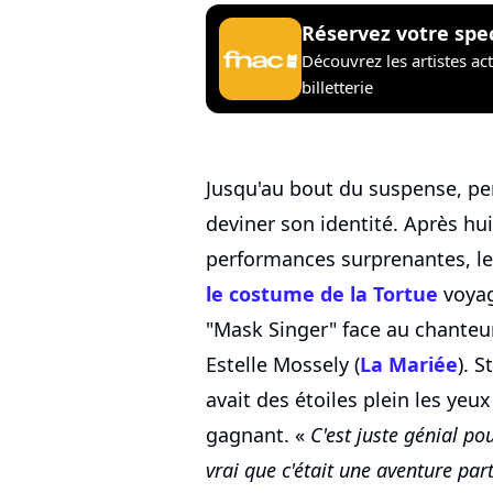
Réservez votre spe
Découvrez les artistes ac
billetterie
Jusqu'au bout du suspense, pe
deviner son identité. Après hu
performances surprenantes, le
le costume de la Tortue
voyag
"Mask Singer" face au chanteur
Estelle Mossely (
La Mariée
). S
avait des étoiles plein les yeu
gagnant. «
C'est juste génial p
vrai que c'était une aventure part