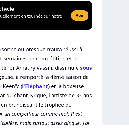
ctacle
Voir
tuellement en tournée sur notre
rsonne ou presque n'aura réussi à
it semaines de compétition et de
 ténor Amaury Vassili, dissimulé
sous
euse, a remporté la 4ème saison de
 Keen'V (
l'Eléphant
) et la boxeuse
tar du chant lyrique, l'artiste de 33 ans
x en brandissant le trophée du
our un compétiteur comme moi. Il est
iculière, mais surtout assez dingue. J'ai