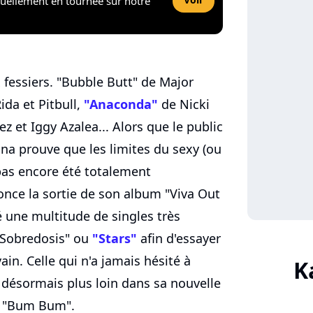
tuellement en tournée sur notre
 fessiers. "Bubble Butt" de Major
Rida et Pitbull,
"Anaconda"
de Nicki
z et Iggy Azalea... Alors que le public
una prouve que les limites du sexy (ou
 pas encore été totalement
nce la sortie de son album "Viva Out
é une multitude de singles très
 "Sobredosis" ou
"Stars"
afin d'essayer
ain. Celle qui n'a jamais hésité à
K
 désormais plus loin dans sa nouvelle
e "Bum Bum".