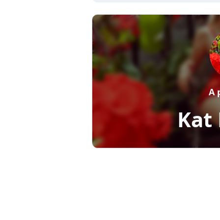
A 
Kat