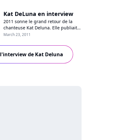
Kat DeLuna en interview
2011 sonne le grand retour de la
chanteuse Kat Deluna. Elle publiait
le 14 mars son deuxième album
March 23, 2011
"Inside Out" : des titres up tempo
dansants qui feront la joie des
clubbers. A l'occasion de son
 l'interview de Kat Deluna
"happening parisien" le 16 mars
dernier, nous avons rencontré la
chanteuse, visiblement heureuse de
pouvoir évo...