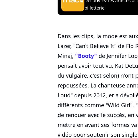
Découvrez les artistes ac
billetterie
Dans les clips, la mode est aux
Lazer, "Can’t Believe It" de Flo 
Minaj,
"Booty"
de Jennifer Lope
pensait avoir tout vu, Kat DeL
du vulgaire, c'est selon) n'ont
repoussées. La chanteuse anno
Loud" depuis 2012, et a dévoil
différents comme "Wild Girl",
de renouer avec le succès, en v
mettre en avant ses formes va
vidéo pour soutenir son singl