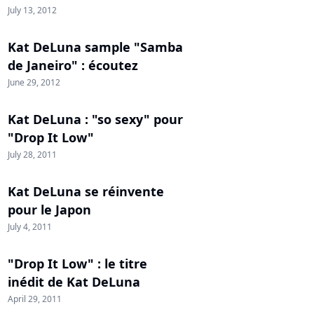
July 13, 2012
Kat DeLuna sample "Samba
de Janeiro" : écoutez
June 29, 2012
Kat DeLuna : "so sexy" pour
"Drop It Low"
July 28, 2011
Kat DeLuna se réinvente
pour le Japon
July 4, 2011
"Drop It Low" : le titre
inédit de Kat DeLuna
April 29, 2011