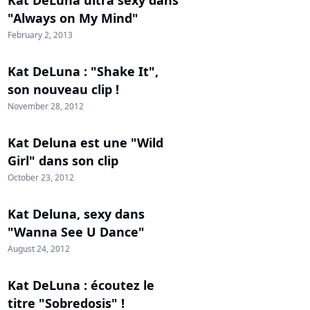
Kat DeLuna ultra sexy dans
"Always on My Mind"
February 2, 2013
Kat DeLuna : "Shake It",
son nouveau clip !
November 28, 2012
Kat Deluna est une "Wild
Girl" dans son clip
October 23, 2012
Kat Deluna, sexy dans
"Wanna See U Dance"
August 24, 2012
Kat DeLuna : écoutez le
titre "Sobredosis" !