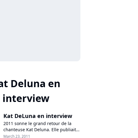
at Deluna en
interview
Kat DeLuna en interview
2011 sonne le grand retour de la
chanteuse Kat Deluna. Elle publiait
le 14 mars son deuxième album
March 23, 2011