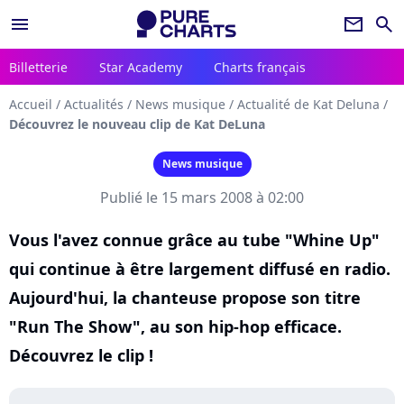
menu
newsletter
search
Billetterie
Star Academy
Charts français
Accueil
/
Actualités
/
News musique
/
Actualité de Kat Deluna
/
Découvrez le nouveau clip de Kat DeLuna
News musique
Publié le 15 mars 2008 à 02:00
Vous l'avez connue grâce au tube "Whine Up"
qui continue à être largement diffusé en radio.
Aujourd'hui, la chanteuse propose son titre
"Run The Show", au son hip-hop efficace.
Découvrez le clip !