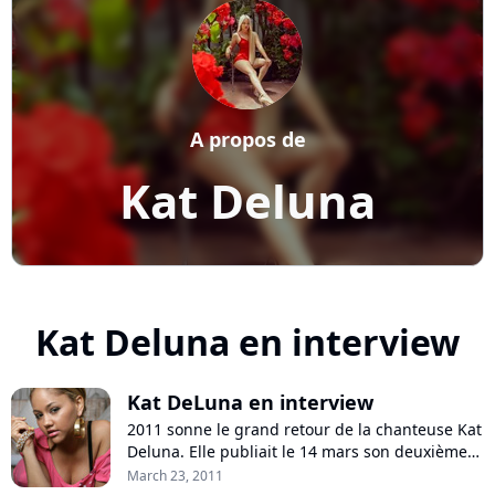
A propos de
Kat Deluna
Kat Deluna en interview
Kat DeLuna en interview
2011 sonne le grand retour de la chanteuse Kat
Deluna. Elle publiait le 14 mars son deuxième
album "Inside Out" : des titres up tempo
March 23, 2011