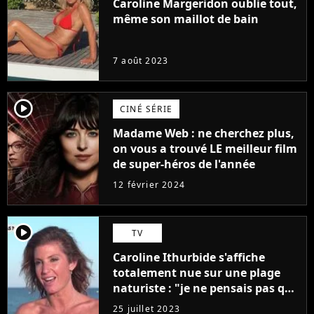
Caroline Margeridon oublie tout,
même son maillot de bain
7 août 2023
player2
CINÉ SÉRIE
Madame Web : ne cherchez plus,
on vous a trouvé LE meilleur film
de super-héros de l'année
12 février 2024
player2
TV
Caroline Ithurbide s'affiche
totalement nue sur une plage
naturiste : "je ne pensais pas que
j'arriverais à le faire..."
25 juillet 2023