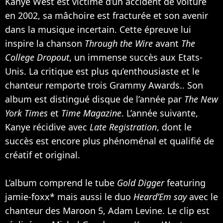
Kanye West est victime d’un accident de voiture
en 2002, sa mâchoire est fracturée et son avenir
dans la musique incertain. Cette épreuve lui
inspire la chanson
Through the Wire
avant
The
College Dropout
, un immense succès aux Etats-
Unis. La critique est plus qu’enthousiaste et le
chanteur remporte trois Grammy Awards.. Son
album est distingué disque de l’année par
The New
York Times
et
Time Magazine
. L’année suivante,
Kanye récidive avec
Late Registration
, dont le
succès est encore plus phénoménal et qualifié de
créatif et original.
L’album comprend le tube
Gold Digger
featuring
jamie-foxx* mais aussi le duo
Heard’Em say
avec le
chanteur des
Maroon 5
,
Adam Levine
. Le clip est