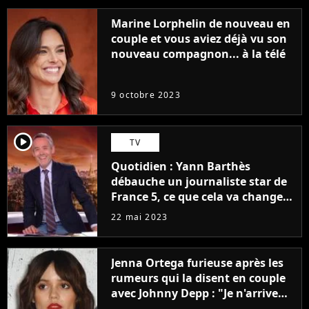
Marine Lorphelin de nouveau en
couple et vous aviez déjà vu son
nouveau compagnon... à la télé
9 octobre 2023
player2
TV
Quotidien : Yann Barthès
débauche un journaliste star de
France 5, ce que cela va changer
à la rentrée
22 mai 2023
Jenna Ortega furieuse après les
rumeurs qui la disent en couple
avec Johnny Depp : "Je n'arrive
même pas..."