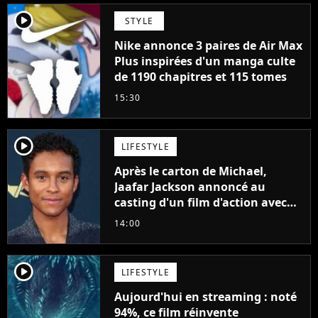
player2
STYLE
Nike annonce 3 paires de Air Max
Plus inspirées d'un manga culte
de 1190 chapitres et 115 tomes
15:30
player2
LIFESTYLE
Après le carton de Michael,
Jaafar Jackson annoncé au
casting d'un film d'action avec
Will Smith
14:00
player2
LIFESTYLE
Aujourd'hui en streaming : noté
94%, ce film réinvente