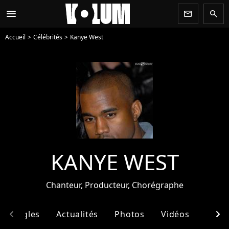
menu
newsletter
search
Accueil
Célébrités
Kanye West
KANYE WEST
Chanteur, Producteur, Chorégraphe
chevron_left
chevron_right
& Singles
Actualités
Photos
Vidéos
Ento