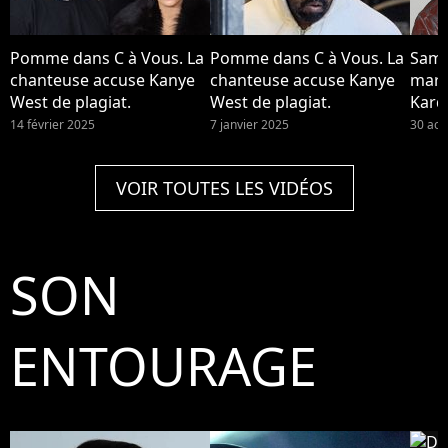
Pomme dans C à Vous. La
Pomme dans C à Vous. La
Sam 
chanteuse accuse Kanye
chanteuse accuse Kanye
mari
West de plagiat.
West de plagiat.
Kard
West
14 février 2025
7 janvier 2025
30 aoû
rappe
surp
VOIR TOUTES LES VIDÉOS
fella
fem
SON
ENTOURAGE