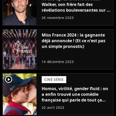
Walker, son frère fait des
révélations bouleversantes sur la
réaction des acteurs de Fast and
26 novembre 2023
Furious
Miss France 2024 : la gagnante
déjà annoncée ! (Et ce n'est pas
un simple pronostic)
14 décembre 2023
player2
CINÉ SÉRIE
Homos, virilité, gender fluid : on
a enfin trouvé une comédie
française qui parle de tout ça
sans être super ringarde
20 avril 2023