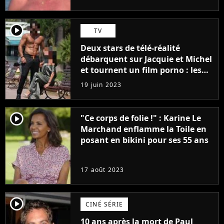
player2
TV
Deux stars de télé-réalité
débarquent sur Jacquie et Michel
et tournent un film porno : les
premières images du tournage
19 juin 2023
(exclu)
player2
"Ce corps de folie !" : Karine Le
Marchand enflamme la Toile en
posant en bikini pour ses 55 ans
17 août 2023
player2
CINÉ SÉRIE
10 ans après la mort de Paul