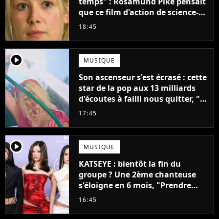
temps" : Rosamund Pike pensait
que ce film d'action de science-
fiction avec Dwayne Johnson
18:45
mettrait fin à sa carrière
player2
MUSIQUE
Son ascenseur s'est écrasé : cette
star de la pop aux 13 milliards
d'écoutes à failli nous quitter, "Je
pensais ne plus jamais chanter"
17:45
player2
MUSIQUE
KATSEYE : bientôt la fin du
groupe ? Une 2ème chanteuse
s'éloigne en 6 mois, "Prendre
cette décision n’a pas été facile"
16:45