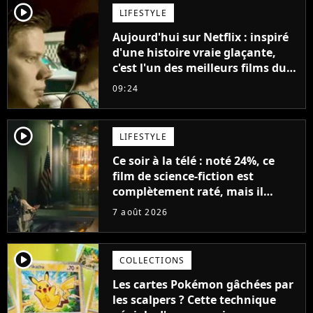
player2
LIFESTYLE
Aujourd'hui sur Netflix : inspiré
d'une histoire vraie glaçante,
c'est l'un des meilleurs films du
21ème siècle
09:24
player2
LIFESTYLE
Ce soir à la télé : noté 24%, ce
film de science-fiction est
complètement raté, mais il
aurait pu être encore pire à
7 août 2026
cause de son acteur
player2
COLLECTIONS
Les cartes Pokémon gâchées par
les scalpers ? Cette technique