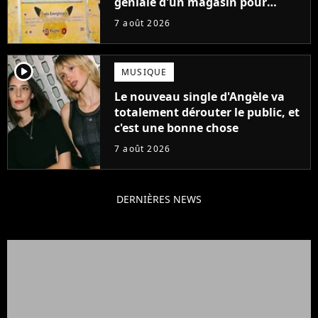
géniale d'un magasin pour
ruiner les revendeurs
7 août 2026
player2
MUSIQUE
Le nouveau single d'Angèle va
totalement dérouter le public, et
c'est une bonne chose
7 août 2026
DERNIÈRES NEWS