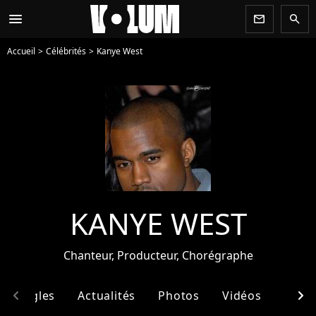
menu
newsletter
search
Accueil
Célébrités
Kanye West
KANYE WEST
Chanteur, Producteur, Chorégraphe
chevron_left
chevron_right
& Singles
Actualités
Photos
Vidéos
Ento