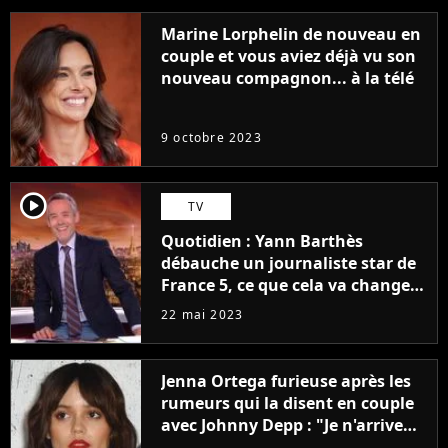
Marine Lorphelin de nouveau en
couple et vous aviez déjà vu son
nouveau compagnon... à la télé
9 octobre 2023
player2
TV
Quotidien : Yann Barthès
débauche un journaliste star de
France 5, ce que cela va changer
à la rentrée
22 mai 2023
Jenna Ortega furieuse après les
rumeurs qui la disent en couple
avec Johnny Depp : "Je n'arrive
même pas..."