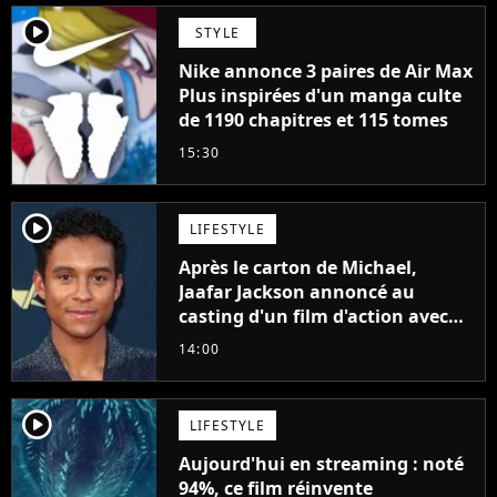
player2
STYLE
Nike annonce 3 paires de Air Max
Plus inspirées d'un manga culte
de 1190 chapitres et 115 tomes
15:30
player2
LIFESTYLE
Après le carton de Michael,
Jaafar Jackson annoncé au
casting d'un film d'action avec
Will Smith
14:00
player2
LIFESTYLE
Aujourd'hui en streaming : noté
94%, ce film réinvente