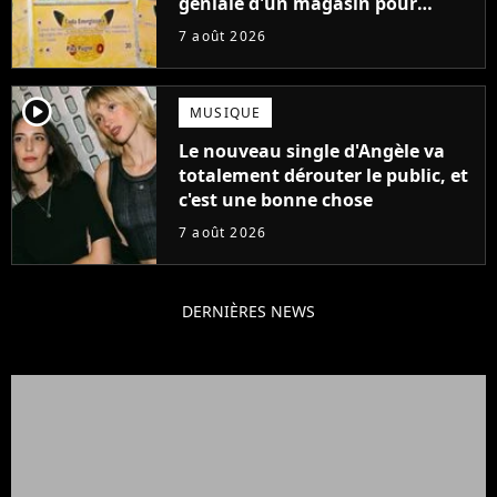
géniale d'un magasin pour
ruiner les revendeurs
7 août 2026
player2
MUSIQUE
Le nouveau single d'Angèle va
totalement dérouter le public, et
c'est une bonne chose
7 août 2026
DERNIÈRES NEWS