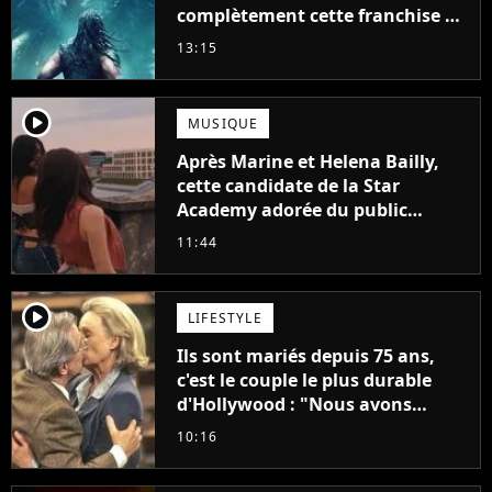
complètement cette franchise de
science-fiction vieille de 40 ans
13:15
player2
MUSIQUE
Après Marine et Helena Bailly,
cette candidate de la Star
Academy adorée du public
annonce son premier album,
11:44
"C'est tellement puissant"
player2
LIFESTYLE
Ils sont mariés depuis 75 ans,
c'est le couple le plus durable
d'Hollywood : "Nous avons
avancé jour après jour, et les
10:16
jours se sont transformés en
décennies"