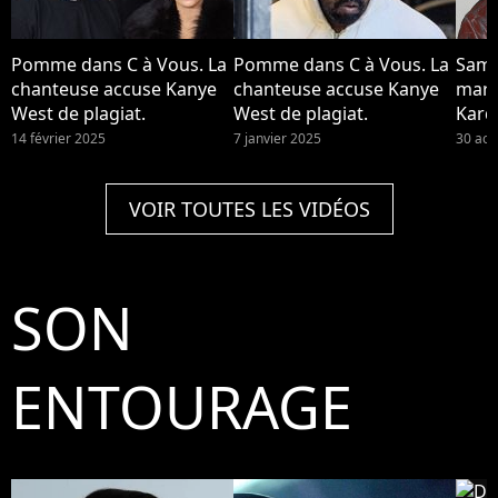
Pomme dans C à Vous. La
Pomme dans C à Vous. La
Sam 
chanteuse accuse Kanye
chanteuse accuse Kanye
mari
West de plagiat.
West de plagiat.
Kard
West
14 février 2025
7 janvier 2025
30 aoû
rappe
surp
VOIR TOUTES LES VIDÉOS
fella
fem
SON
ENTOURAGE