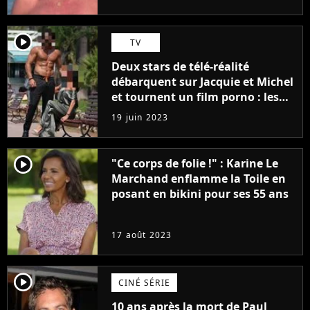
player2
TV
Deux stars de télé-réalité
débarquent sur Jacquie et Michel
et tournent un film porno : les
premières images du tournage
19 juin 2023
(exclu)
player2
"Ce corps de folie !" : Karine Le
Marchand enflamme la Toile en
posant en bikini pour ses 55 ans
17 août 2023
player2
CINÉ SÉRIE
10 ans après la mort de Paul