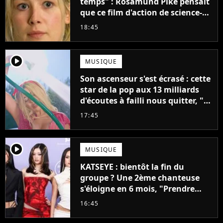
temps" : Rosamund Pike pensait
que ce film d'action de science-
fiction avec Dwayne Johnson
18:45
mettrait fin à sa carrière
player2
MUSIQUE
Son ascenseur s'est écrasé : cette
star de la pop aux 13 milliards
d'écoutes à failli nous quitter, "Je
pensais ne plus jamais chanter"
17:45
player2
MUSIQUE
KATSEYE : bientôt la fin du
groupe ? Une 2ème chanteuse
s'éloigne en 6 mois, "Prendre
cette décision n’a pas été facile"
16:45