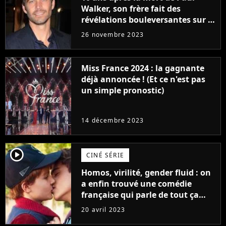
Walker, son frère fait des
révélations bouleversantes sur la
réaction des acteurs de Fast and
26 novembre 2023
Furious
Miss France 2024 : la gagnante
déjà annoncée ! (Et ce n'est pas
un simple pronostic)
14 décembre 2023
player2
CINÉ SÉRIE
Homos, virilité, gender fluid : on
a enfin trouvé une comédie
française qui parle de tout ça
sans être super ringarde
20 avril 2023