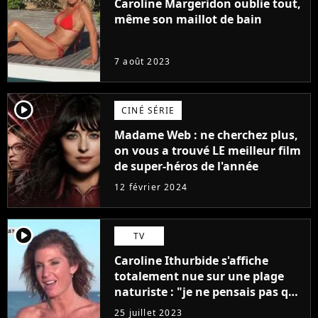
Caroline Margeridon oublie tout,
même son maillot de bain
7 août 2023
player2
CINÉ SÉRIE
Madame Web : ne cherchez plus,
on vous a trouvé LE meilleur film
de super-héros de l'année
12 février 2024
player2
TV
Caroline Ithurbide s'affiche
totalement nue sur une plage
naturiste : "je ne pensais pas que
j'arriverais à le faire..."
25 juillet 2023