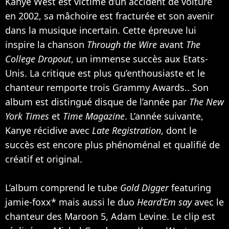
Kanye West est victime d’un accident de voiture
en 2002, sa mâchoire est fracturée et son avenir
dans la musique incertain. Cette épreuve lui
inspire la chanson
Through the Wire
avant
The
College Dropout
, un immense succès aux Etats-
Unis. La critique est plus qu’enthousiaste et le
chanteur remporte trois Grammy Awards.. Son
album est distingué disque de l’année par
The New
York Times
et
Time Magazine
. L’année suivante,
Kanye récidive avec
Late Registration
, dont le
succès est encore plus phénoménal et qualifié de
créatif et original.
L’album comprend le tube
Gold Digger
featuring
jamie-foxx* mais aussi le duo
Heard’Em say
avec le
chanteur des
Maroon 5
,
Adam Levine
. Le clip est