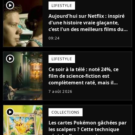
player2
LIFESTYLE
Aujourd'hui sur Netflix : inspiré
d'une histoire vraie glaçante,
c'est l'un des meilleurs films du
21ème siècle
09:24
player2
LIFESTYLE
Ce soir à la télé : noté 24%, ce
film de science-fiction est
complètement raté, mais il
aurait pu être encore pire à
7 août 2026
cause de son acteur
player2
COLLECTIONS
Les cartes Pokémon gâchées par
les scalpers ? Cette technique