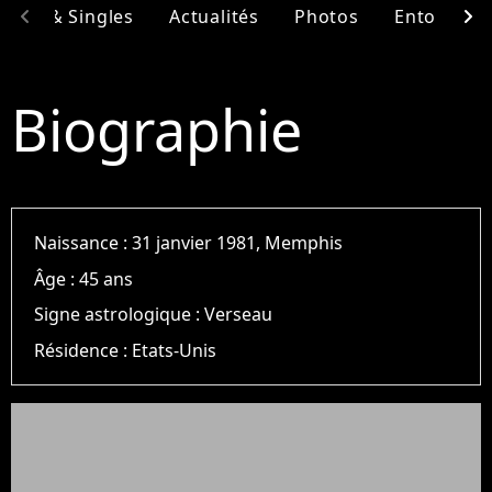
chevron_left
chevron_right
bums & Singles
Actualités
Photos
Entourage
Biographie
Naissance :
31 janvier 1981, Memphis
Âge :
45 ans
Signe astrologique :
Verseau
Résidence :
Etats-Unis