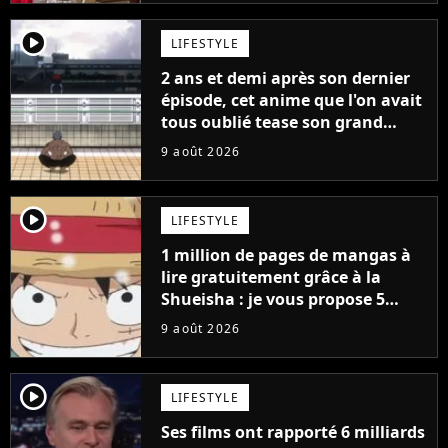
player2
LIFESTYLE
2 ans et demi après son dernier
épisode, cet anime que l'on avait
tous oublié tease son grand
retour
9 août 2026
player2
LIFESTYLE
1 million de pages de mangas à
lire gratuitement grâce à la
Shueisha : je vous propose 5
mangas jamais sortis en France
9 août 2026
à découvrir absolument
player2
LIFESTYLE
Ses films ont rapporté 6 milliards