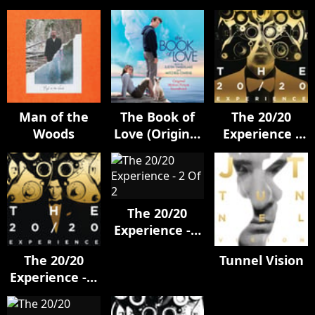
Man of the
The Book of
The 20/20
Woods
Love (Original
Experience -
Motion
The Complete
Picture
Experience
Soundtrack)
The 20/20
Experience - 2
Of 2
The 20/20
Tunnel Vision
Experience - 2
Of 2 (deluxe)