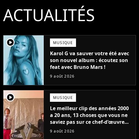
ACTUALITÉS
player2
MUSIQUE
Karol G va sauver votre été avec
son nouvel album : écoutez son
feat avec Bruno Mars !
9 août 2026
player2
MUSIQUE
Le meilleur clip des années 2000
a 20 ans, 13 choses que vous ne
saviez pas sur ce chef-d'œuvre
qui a révolutionné YouTube
9 août 2026