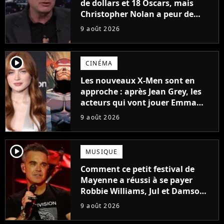
de dollars et 18 Oscars, mais
Christopher Nolan a peur de
tourner un genre de films très
9 août 2026
particulier
player2
CINÉMA
Les nouveaux X-Men sont en
approche : après Jean Grey, les
acteurs qui vont jouer Emma
Frost et Cyclope trouvés !
9 août 2026
player2
MUSIQUE
Comment ce petit festival de
Mayenne a réussi à se payer
Robbie Williams, Jul et Damso
cette année ?
9 août 2026