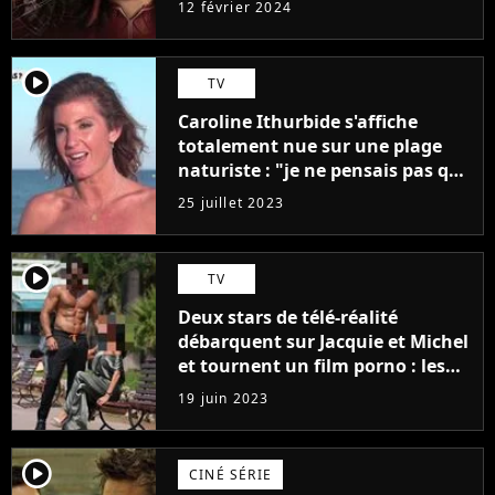
12 février 2024
player2
TV
Caroline Ithurbide s'affiche
totalement nue sur une plage
naturiste : "je ne pensais pas que
j'arriverais à le faire..."
25 juillet 2023
player2
TV
Deux stars de télé-réalité
débarquent sur Jacquie et Michel
et tournent un film porno : les
premières images du tournage
19 juin 2023
(exclu)
player2
CINÉ SÉRIE