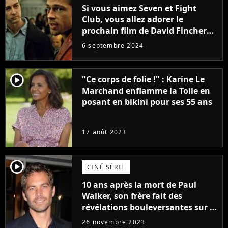
Si vous aimez Seven et Fight
Club, vous allez adorer le
prochain film de David Fincher
avec lequel il se réinvente
6 septembre 2024
complètement
player2
"Ce corps de folie !" : Karine Le
Marchand enflamme la Toile en
posant en bikini pour ses 55 ans
17 août 2023
player2
CINÉ SÉRIE
10 ans après la mort de Paul
Walker, son frère fait des
révélations bouleversantes sur la
réaction des acteurs de Fast and
26 novembre 2023