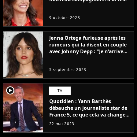
9 octobre 2023
Jenna Ortega furieuse après les
rumeurs qui la disent en couple
avec Johnny Depp : "Je n'arrive
même pas..."
5 septembre 2023
player2
TV
Quotidien : Yann Barthès
débauche un journaliste star de
France 5, ce que cela va changer
à la rentrée
22 mai 2023