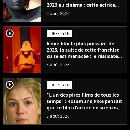
2026 au cinéma : cette actrice
adorée prête à remplacer
9 août 2026
Jennifer Lawrence chez Marvel
player2
LIFESTYLE
6ème film le plus puissant de
2025, la suite de cette franchise
culte est menacée : le réalisateur
claque la porte pour "différends
8 août 2026
créatifs"
player2
LIFESTYLE
"L'un des pires films de tous les
temps" : Rosamund Pike pensait
que ce film d'action de science-
fiction avec Dwayne Johnson
8 août 2026
mettrait fin à sa carrière