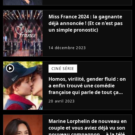
Furious
Miss France 2024 : la gagnante
déjà annoncée ! (Et ce n'est pas
un simple pronostic)
14 décembre 2023
player2
CINÉ SÉRIE
Homos, virilité, gender fluid : on
a enfin trouvé une comédie
française qui parle de tout ça
sans être super ringarde
20 avril 2023
Marine Lorphelin de nouveau en
couple et vous aviez déjà vu son
nouveau compagnon... à la télé