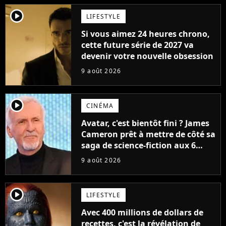
player2
LIFESTYLE
Si vous aimez 24 heures chrono,
cette future série de 2027 va
devenir votre nouvelle obsession
9 août 2026
player2
CINÉMA
Avatar, c'est bientôt fini ? James
Cameron prêt à mettre de côté sa
saga de science-fiction aux 6
milliards de recettes
9 août 2026
player2
LIFESTYLE
Avec 400 millions de dollars de
recettes, c'est la révélation de