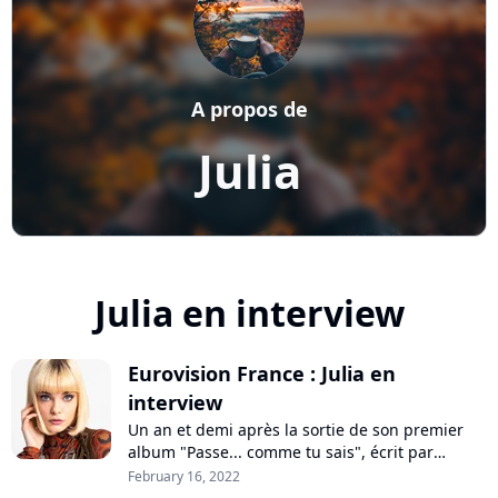
A propos de
Julia
Julia en interview
Eurovision France : Julia en
interview
Un an et demi après la sortie de son premier
album "Passe... comme tu sais", écrit par
Mylène Farmer, Julia prend son envol avec
February 16, 2022
"Chut". Une chanson féministe qu'elle co-écrit