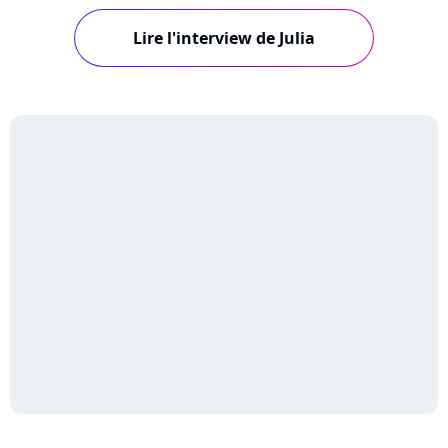
et avec laquelle la jeune chanteuse espère
Lire l'interview de Julia
représenter la France à l'Eurovision. Elle se
confie en interview sur Pure Charts !