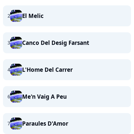
El Melic
2
Canco Del Desig Farsant
3
L'Home Del Carrer
4
Me'n Vaig A Peu
6
Paraules D'Amor
7