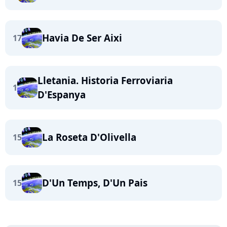
Havia De Ser Aixi
17
Lletania. Historia Ferroviaria
1
D'Espanya
La Roseta D'Olivella
15
D'Un Temps, D'Un Pais
15