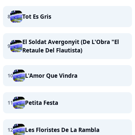
Tot Es Gris
8
El Soldat Avergonyit (De L'Obra "El
9
Retaule Del Flautista)
L'Amor Que Vindra
10
Petita Festa
11
Les Floristes De La Rambla
12