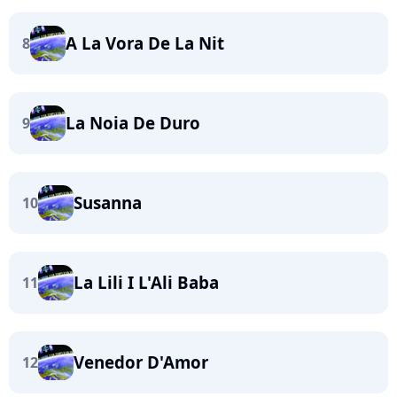
A La Vora De La Nit
8
La Noia De Duro
9
Susanna
10
La Lili I L'Ali Baba
11
Venedor D'Amor
12