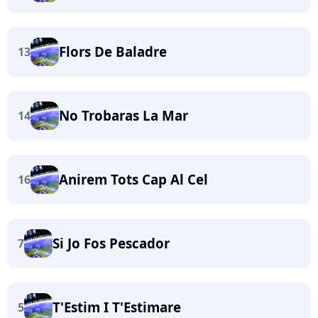
Flors De Baladre
13
No Trobaras La Mar
14
Anirem Tots Cap Al Cel
16
Si Jo Fos Pescador
7
T'Estim I T'Estimare
5