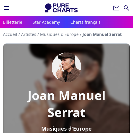
menu
newsletter
search
Billetterie
Star Academy
Charts français
Accueil
/
Artistes
/
Musiques d'Europe
/
Joan Manuel Serrat
Joan Manuel
Serrat
Musiques d'Europe