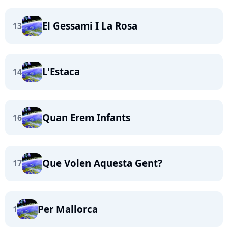
El Gessami I La Rosa
13
L'Estaca
14
Quan Erem Infants
16
Que Volen Aquesta Gent?
17
Per Mallorca
1