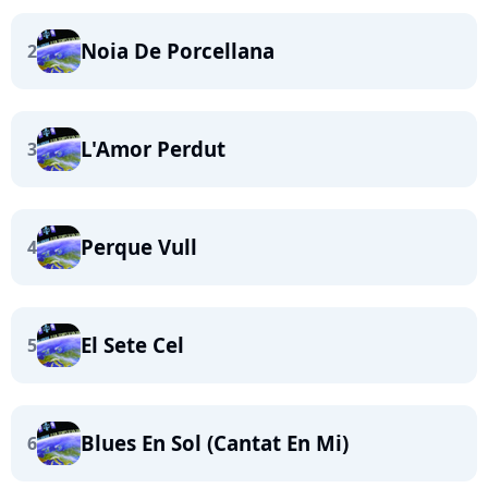
Noia De Porcellana
2
L'Amor Perdut
3
Perque Vull
4
El Sete Cel
5
Blues En Sol (Cantat En Mi)
6