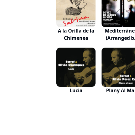
A la Orilla de la
Mediterráne
Chimenea
(Arranged b
Qui...
Lucia
Plany Al Ma