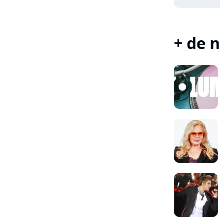
+ de n