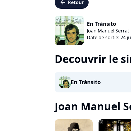
arrow_left
Retour
En Tránsito
Joan Manuel Serrat
Date de sortie: 24 ju
Decouvrir le s
En Tránsito
Joan Manuel Ser