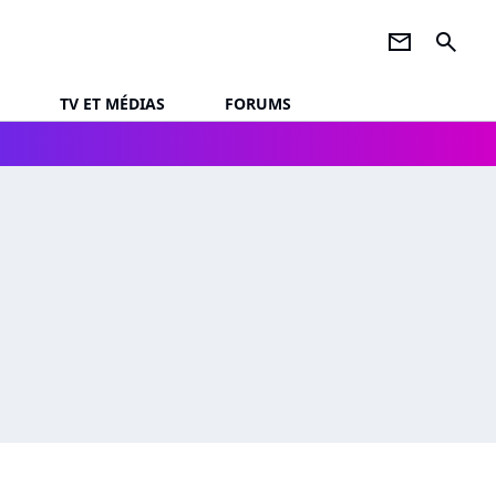
newsletter
search
TV ET MÉDIAS
FORUMS