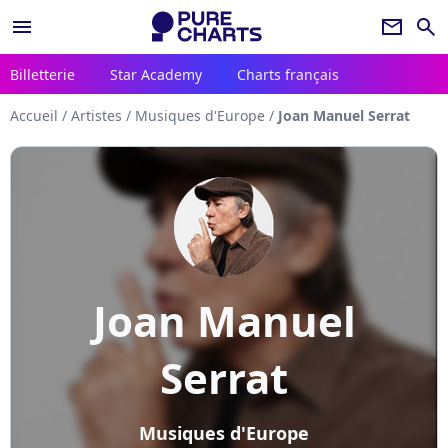
menu
newsletter
search
Billetterie
Star Academy
Charts français
Accueil
/
Artistes
/
Musiques d'Europe
/
Joan Manuel Serrat
Joan Manuel
Serrat
Musiques d'Europe