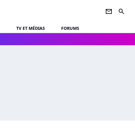
newsletter
search
TV ET MÉDIAS
FORUMS