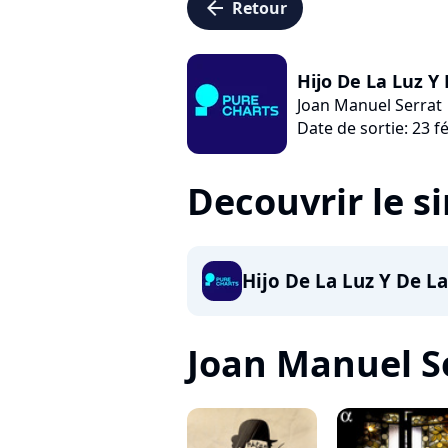
arrow_left
Retour
Hijo De La Luz Y
Joan Manuel Serrat
Date de sortie: 23 f
Decouvrir le s
Hijo De La Luz Y De L
Joan Manuel Ser