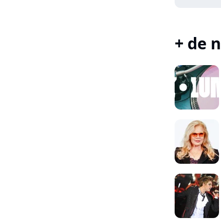
+ de n