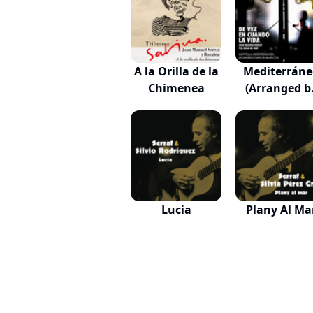
A la Orilla de la
Mediterráne
Chimenea
(Arranged b
Qui...
Lucia
Plany Al Ma