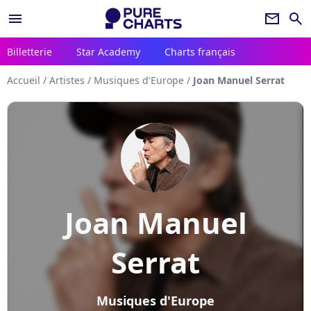
menu
newsletter
search
Billetterie
Star Academy
Charts français
Accueil
/
Artistes
/
Musiques d'Europe
/
Joan Manuel Serrat
Joan Manuel
Serrat
Musiques d'Europe