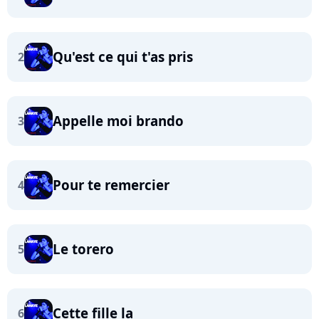
Qu'est ce qui t'as pris
2
Appelle moi brando
3
Pour te remercier
4
Le torero
5
Cette fille la
6