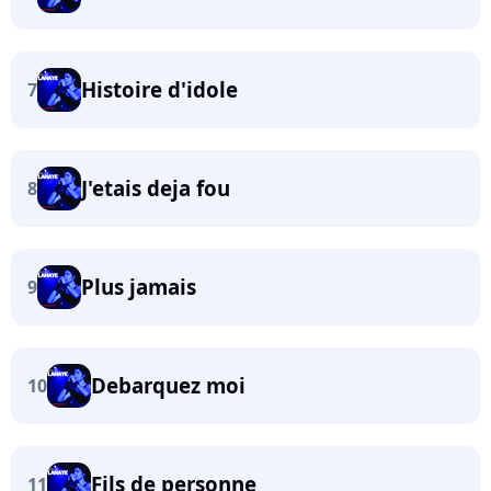
Histoire d'idole
7
J'etais deja fou
8
Plus jamais
9
Debarquez moi
10
Fils de personne
11