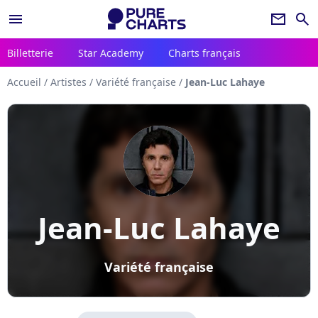
menu
newsletter
search
Billetterie
Star Academy
Charts français
Accueil
/
Artistes
/
Variété française
/
Jean-Luc Lahaye
Jean-Luc Lahaye
Variété française