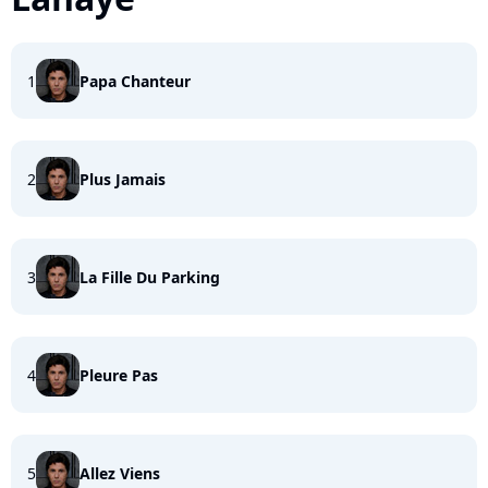
1
Papa Chanteur
2
Plus Jamais
3
La Fille Du Parking
4
Pleure Pas
5
Allez Viens