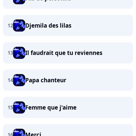
Djemila des lilas
12
Il faudrait que tu reviennes
13
Papa chanteur
14
Femme que j'aime
15
Merci
16