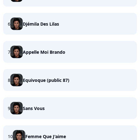
6
Djémila Des Lilas
7
Appelle Moi Brando
8
Equivoque (public 87)
9
Sans Vous
10
Femme Que J'aime