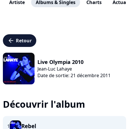
Artiste
Albums & Singles
Charts
Actuali
arrow_left
Retour
Live Olympia 2010
Jean-Luc Lahaye
Date de sortie: 21 décembre 2011
Découvrir l'album
Rebel
1