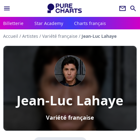
menu
newsletter
search
Billetterie
Star Academy
Charts français
Accueil
/
Artistes
/
Variété française
/
Jean-Luc Lahaye
Jean-Luc Lahaye
Variété française