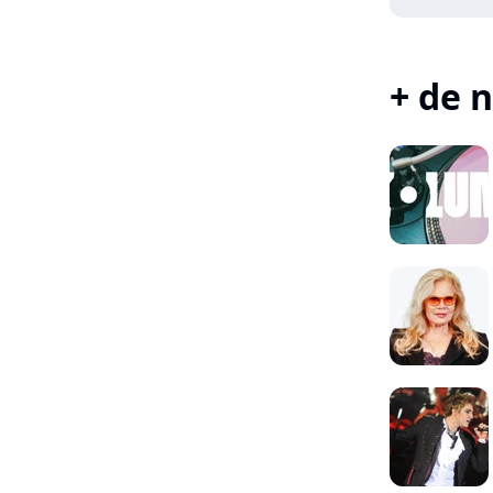
+ de n