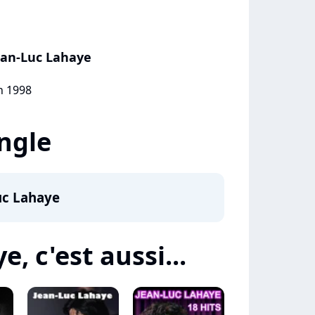
ean-Luc Lahaye
in 1998
ingle
uc Lahaye
, c'est aussi...