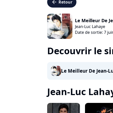
arrow_left
Retour
Le Meilleur De J
Jean-Luc Lahaye
Date de sortie: 7 ju
Decouvrir le s
Le Meilleur De Jean-L
Jean-Luc Lahaye