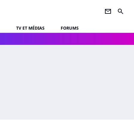
newsletter
search
TV ET MÉDIAS
FORUMS