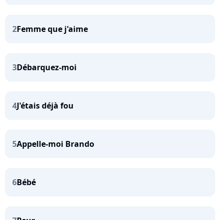
2
Femme que j'aime
3
Débarquez-moi
4
J'étais déjà fou
5
Appelle-moi Brando
6
Bébé