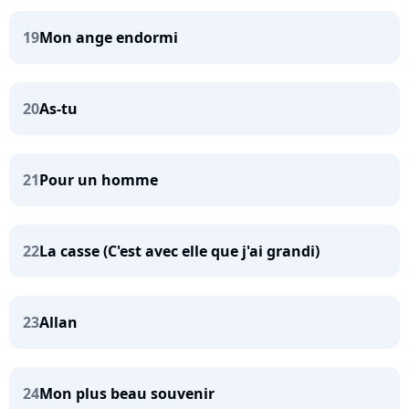
19
Mon ange endormi
20
As-tu
21
Pour un homme
22
La casse (C'est avec elle que j'ai grandi)
23
Allan
24
Mon plus beau souvenir