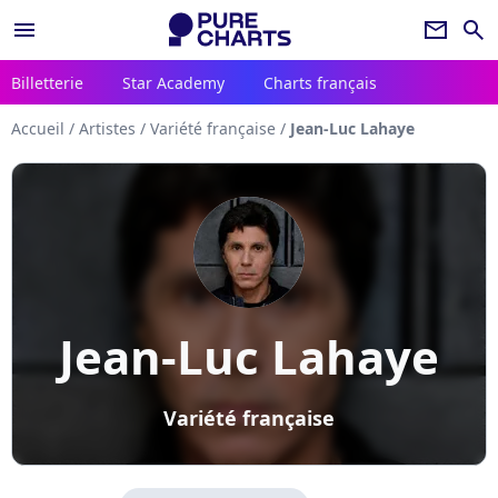
menu
newsletter
search
Billetterie
Star Academy
Charts français
Accueil
/
Artistes
/
Variété française
/
Jean-Luc Lahaye
Jean-Luc Lahaye
Variété française