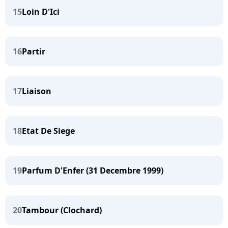
15
Loin D'Ici
16
Partir
17
Liaison
18
Etat De Siege
19
Parfum D'Enfer (31 Decembre 1999)
20
Tambour (Clochard)