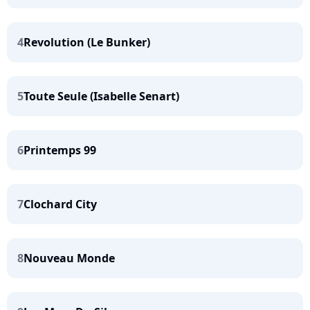
4
Revolution (Le Bunker)
5
Toute Seule (Isabelle Senart)
6
Printemps 99
7
Clochard City
8
Nouveau Monde