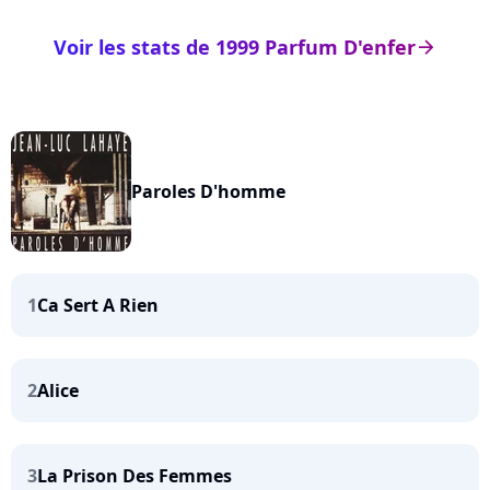
Voir les stats de 1999 Parfum D'enfer
arrow_right
Paroles D'homme
1
Ca Sert A Rien
2
Alice
3
La Prison Des Femmes