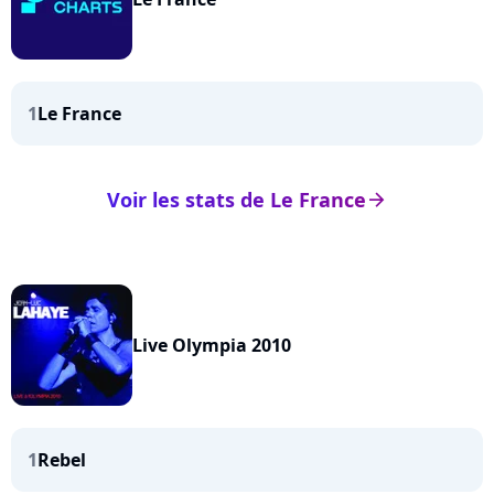
1
Le France
Voir les stats de Le France
arrow_right
Live Olympia 2010
1
Rebel