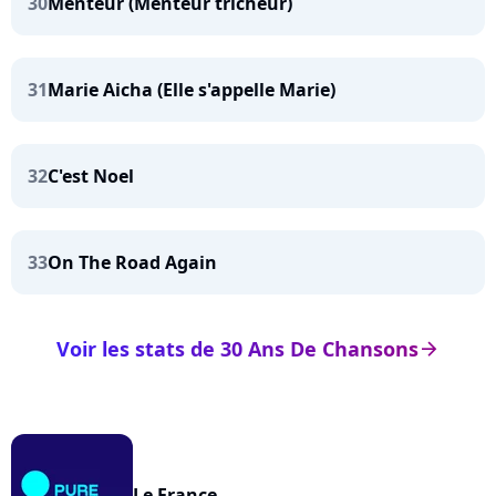
30
Menteur (Menteur tricheur)
31
Marie Aicha (Elle s'appelle Marie)
32
C'est Noel
33
On The Road Again
Voir les stats de 30 Ans De Chansons
arrow_right
Le France