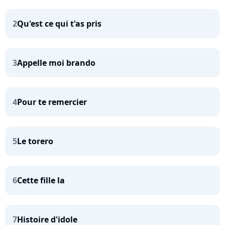
2
Qu'est ce qui t'as pris
3
Appelle moi brando
4
Pour te remercier
5
Le torero
6
Cette fille la
7
Histoire d'idole