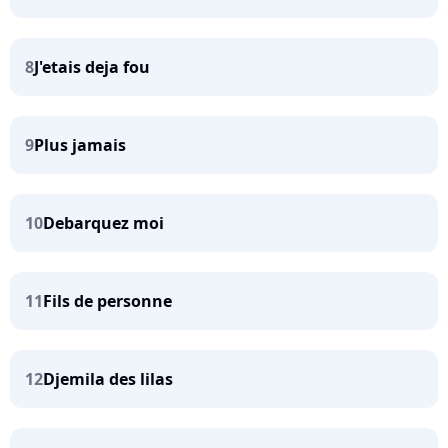
8
J'etais deja fou
9
Plus jamais
10
Debarquez moi
11
Fils de personne
12
Djemila des lilas