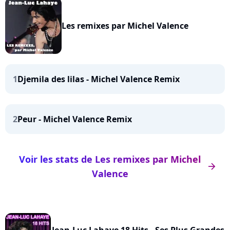
Les remixes par Michel Valence
1
Djemila des lilas - Michel Valence Remix
2
Peur - Michel Valence Remix
Voir les stats de Les remixes par Michel
arrow_right
Valence
Jean-Luc Lahaye 18 Hits - Ses Plus Grandes