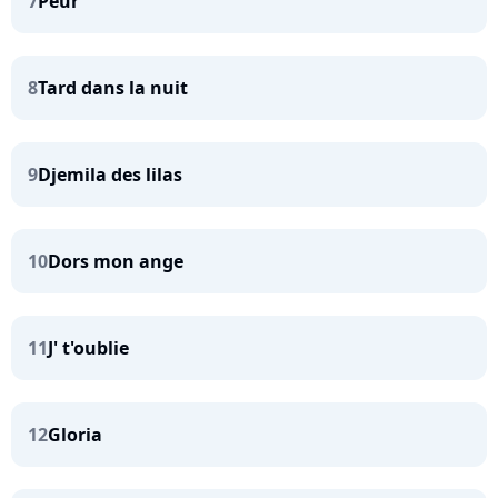
7
Peur
8
Tard dans la nuit
9
Djemila des lilas
10
Dors mon ange
11
J' t'oublie
12
Gloria