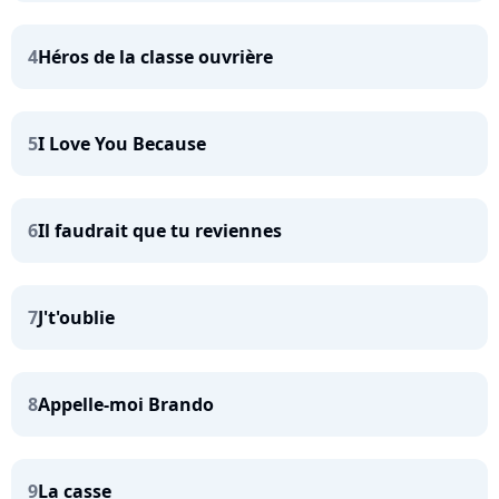
4
Héros de la classe ouvrière
5
I Love You Because
6
Il faudrait que tu reviennes
7
J't'oublie
8
Appelle-moi Brando
9
La casse