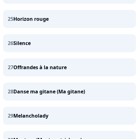
25
Horizon rouge
26
Silence
27
Offrandes à la nature
28
Danse ma gitane (Ma gitane)
29
Melancholady