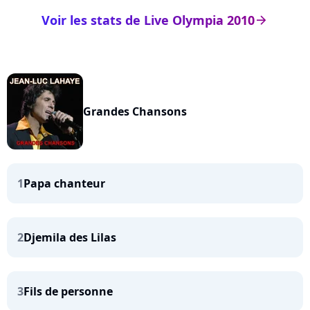
Voir les stats de Live Olympia 2010
arrow_right
Grandes Chansons
1
Papa chanteur
2
Djemila des Lilas
3
Fils de personne