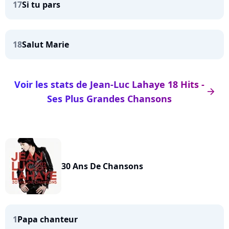
17
Si tu pars
18
Salut Marie
Voir les stats de Jean-Luc Lahaye 18 Hits -
arrow_right
Ses Plus Grandes Chansons
30 Ans De Chansons
1
Papa chanteur