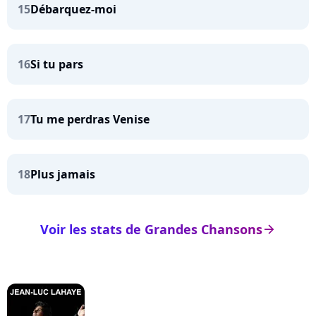
15
Débarquez-moi
16
Si tu pars
17
Tu me perdras Venise
18
Plus jamais
Voir les stats de Grandes Chansons
arrow_right