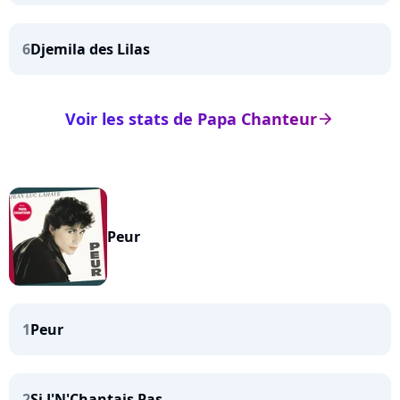
6
Djemila des Lilas
Voir les stats de Papa Chanteur
arrow_right
Peur
1
Peur
2
Si J'N'Chantais Pas