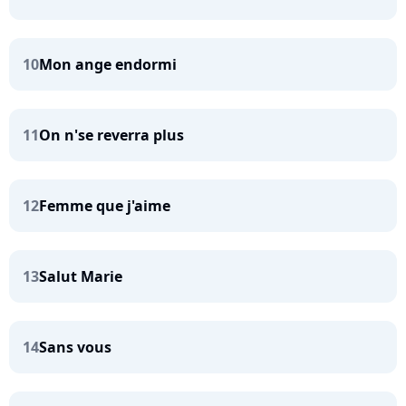
10
Mon ange endormi
11
On n'se reverra plus
12
Femme que j'aime
13
Salut Marie
14
Sans vous