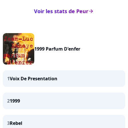
Voir les stats de Peur
arrow_right
1999 Parfum D'enfer
1
Voix De Presentation
2
1999
3
Rebel