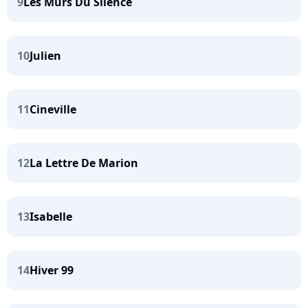
9
Les Murs Du Silence
10
Julien
11
Cineville
12
La Lettre De Marion
13
Isabelle
14
Hiver 99