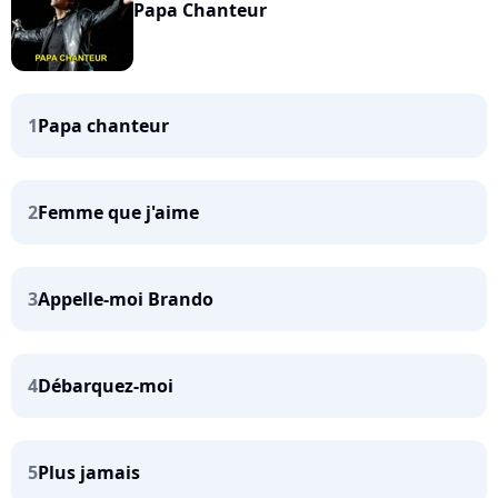
Papa Chanteur
1
Papa chanteur
2
Femme que j'aime
3
Appelle-moi Brando
4
Débarquez-moi
5
Plus jamais