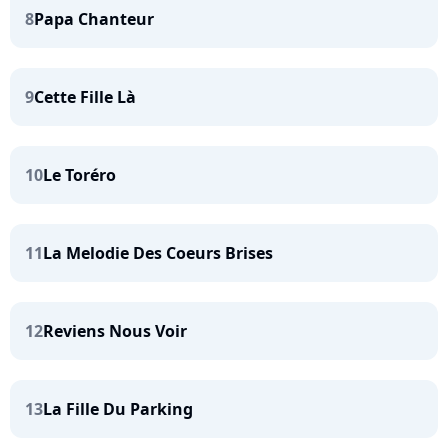
8
Papa Chanteur
9
Cette Fille Là
10
Le Toréro
11
La Melodie Des Coeurs Brises
12
Reviens Nous Voir
13
La Fille Du Parking