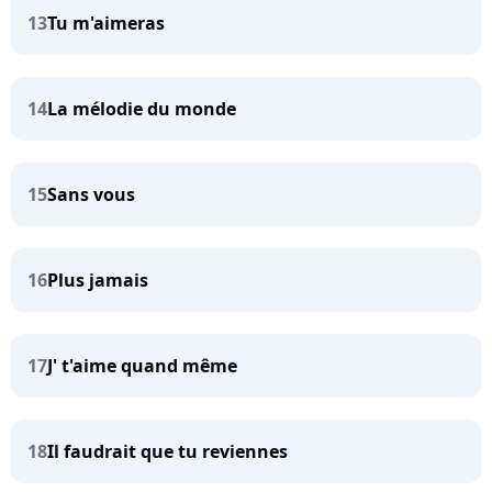
13
Tu m'aimeras
14
La mélodie du monde
15
Sans vous
16
Plus jamais
17
J' t'aime quand même
18
Il faudrait que tu reviennes