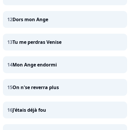
12
Dors mon Ange
13
Tu me perdras Venise
14
Mon Ange endormi
15
On n'se reverra plus
16
J'étais déjà fou