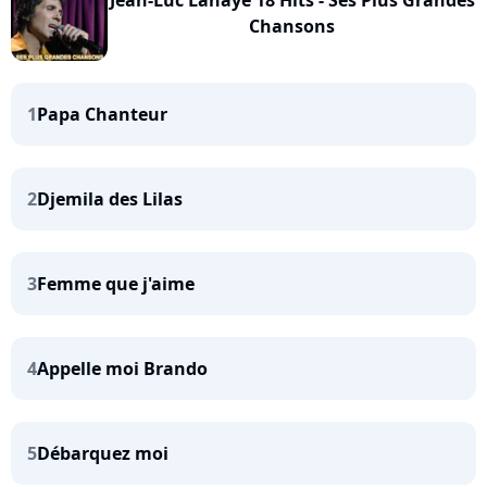
Chansons
1
Papa Chanteur
2
Djemila des Lilas
3
Femme que j'aime
4
Appelle moi Brando
5
Débarquez moi