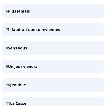
6
Plus Jamais
7
Il faudrait que tu reviennes
8
Sans vous
9
Un jour viendra
10
J'toublie
11
La Casse