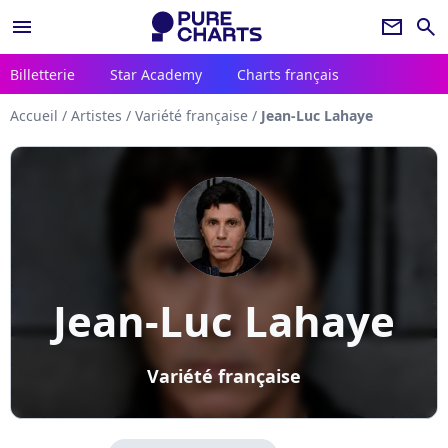
menu
newsletter
search
Billetterie
Star Academy
Charts français
Accueil
/
Artistes
/
Variété française
/
Jean-Luc Lahaye
Jean-Luc Lahaye
Variété française