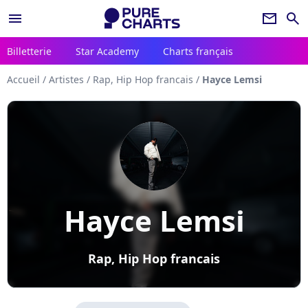
menu
newsletter
search
Billetterie
Star Academy
Charts français
Accueil
/
Artistes
/
Rap, Hip Hop francais
/
Hayce Lemsi
Hayce Lemsi
Rap, Hip Hop francais