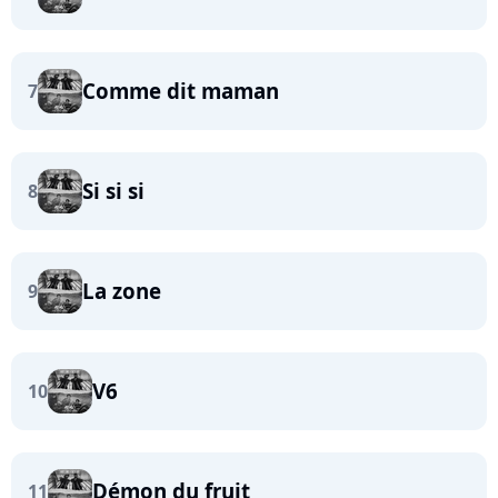
Comme dit maman
7
Si si si
8
La zone
9
V6
10
Démon du fruit
11