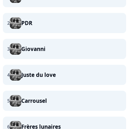
PDR
2
Giovanni
3
Juste du love
4
Carrousel
5
Frères lunaires
6