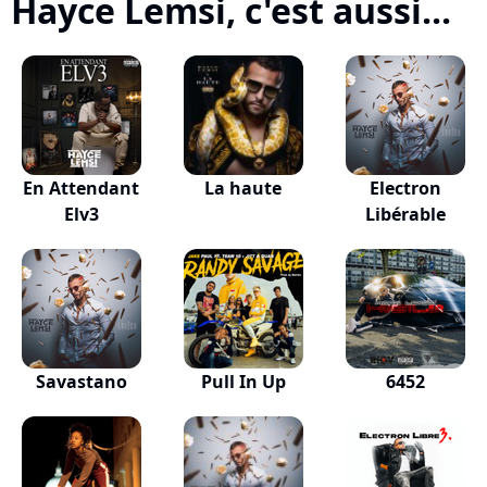
Hayce Lemsi, c'est aussi...
En Attendant
La haute
Electron
Elv3
Libérable
Savastano
Pull In Up
6452