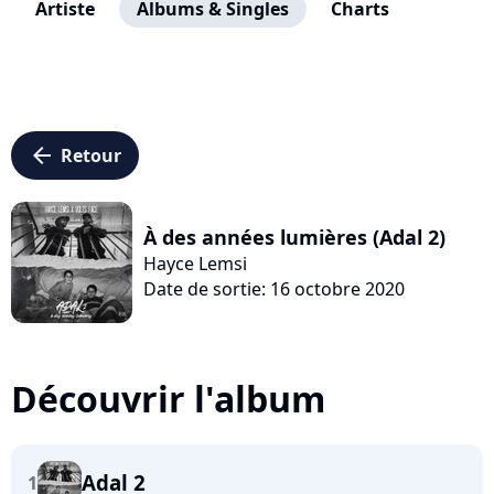
Artiste
Albums & Singles
Charts
arrow_left
Retour
À des années lumières (Adal 2)
Hayce Lemsi
Date de sortie: 16 octobre 2020
Découvrir l'album
Adal 2
1