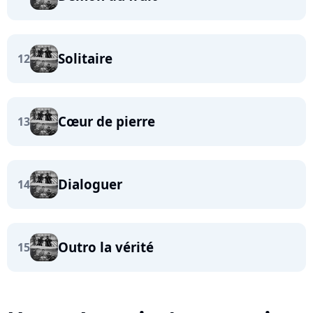
Solitaire
12
Cœur de pierre
13
Dialoguer
14
Outro la vérité
15