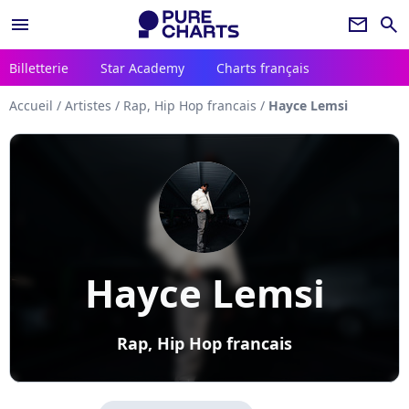
menu
newsletter
search
Billetterie
Star Academy
Charts français
Accueil
/
Artistes
/
Rap, Hip Hop francais
/
Hayce Lemsi
Hayce Lemsi
Rap, Hip Hop francais