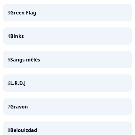
3
Green Flag
4
Binks
5
Sangs mêlés
6
L.R.D.J
7
Gravon
8
Belouizdad