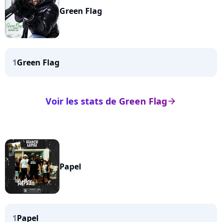
Green Flag
1
Green Flag
Voir les stats de Green Flag
arrow_right
Papel
1
Papel