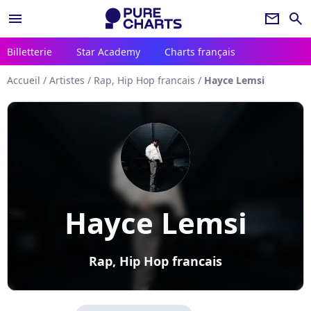
menu
newsletter
search
Billetterie
Star Academy
Charts français
Accueil
/
Artistes
/
Rap, Hip Hop francais
/
Hayce Lemsi
Hayce Lemsi
Rap, Hip Hop francais