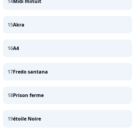
14
Midi minuit
15
Akra
16
A4
17
Fredo santana
18
Prison ferme
19
étoile Noire