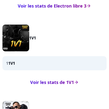
Voir les stats de Electron libre 3
arrow_right
1V1
1
1V1
Voir les stats de 1V1
arrow_right