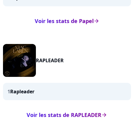
Voir les stats de Papel
arrow_right
RAPLEADER
1
Rapleader
Voir les stats de RAPLEADER
arrow_right