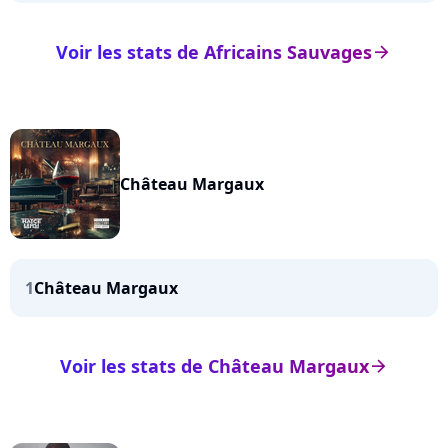
Voir les stats de Africains Sauvages
arrow_right
Château Margaux
1
Château Margaux
Voir les stats de Château Margaux
arrow_right