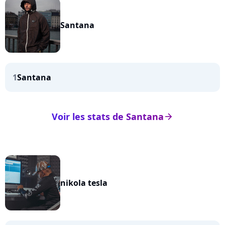
Santana
1
Santana
Voir les stats de Santana
arrow_right
nikola tesla