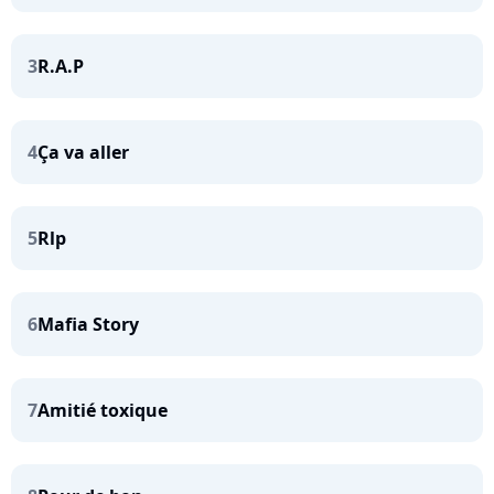
3
R.A.P
4
Ça va aller
5
Rlp
6
Mafia Story
7
Amitié toxique