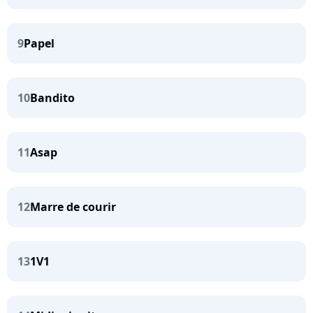
9
Papel
10
Bandito
11
Asap
12
Marre de courir
13
1V1