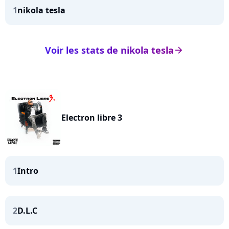
1
nikola tesla
Voir les stats de nikola tesla
arrow_right
Electron libre 3
1
Intro
2
D.L.C