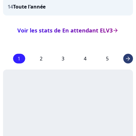
14
Toute l'année
Voir les stats de En attendant ELV3
arrow_right
1
2
3
4
5
arrow_right