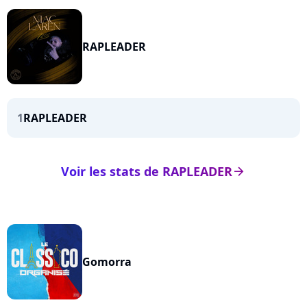
RAPLEADER
1
RAPLEADER
Voir les stats de RAPLEADER
arrow_right
Gomorra