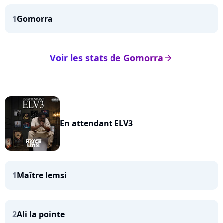
1
Gomorra
Voir les stats de Gomorra
arrow_right
En attendant ELV3
1
Maître lemsi
2
Ali la pointe