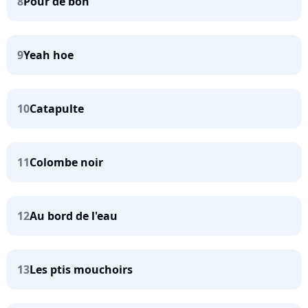
8
Pour de bon
9
Yeah hoe
10
Catapulte
11
Colombe noir
12
Au bord de l'eau
13
Les ptis mouchoirs