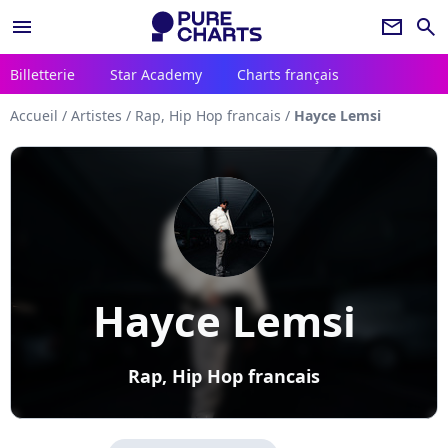
menu
newsletter
search
Billetterie
Star Academy
Charts français
Accueil
/
Artistes
/
Rap, Hip Hop francais
/
Hayce Lemsi
Hayce Lemsi
Rap, Hip Hop francais