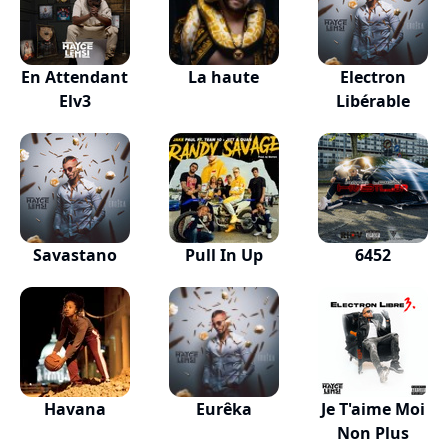
En Attendant
La haute
Electron
Elv3
Libérable
Savastano
Pull In Up
6452
Havana
Eurêka
Je T'aime Moi
Non Plus