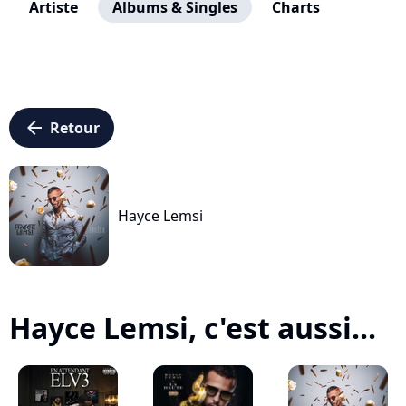
Artiste
Albums & Singles
Charts
arrow_left
Retour
Hayce Lemsi
Hayce Lemsi, c'est aussi...