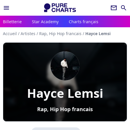
menu
newsletter
search
Billetterie
Star Academy
Charts français
Accueil
/
Artistes
/
Rap, Hip Hop francais
/
Hayce Lemsi
Hayce Lemsi
Rap, Hip Hop francais