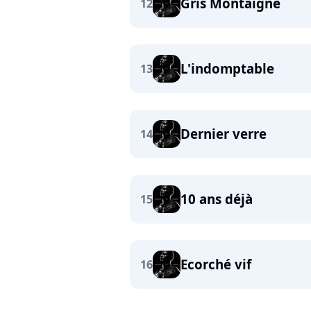
Gris Montaigne
12
L'indomptable
13
Dernier verre
14
10 ans déjà
15
Ecorché vif
16