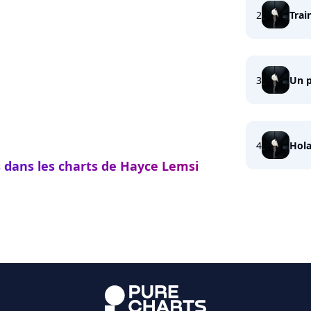
2
Trai
3
Un p
4
Hola
s dans les charts de Hayce Lemsi