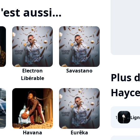
est aussi...
Electron
Savastano
Plus d
Libérable
Hayce
1
Lign
Havana
Eurêka