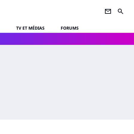
newsletter
search
TV ET MÉDIAS
FORUMS