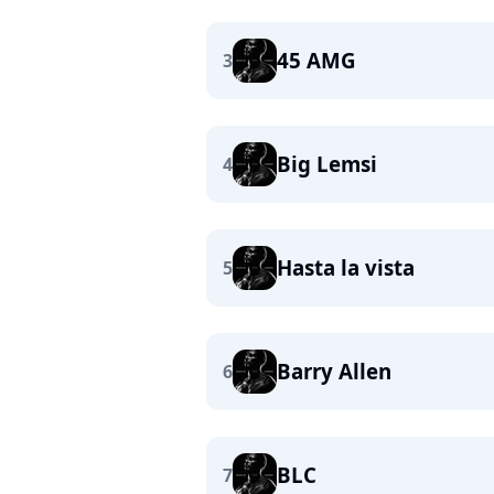
45 AMG
3
Big Lemsi
4
Hasta la vista
5
Barry Allen
6
BLC
7