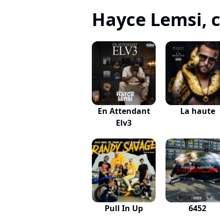
Hayce Lemsi, c'
En Attendant
La haute
Elv3
Pull In Up
6452