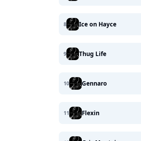
Ice on Hayce
8
Thug Life
9
Gennaro
10
Flexin
11