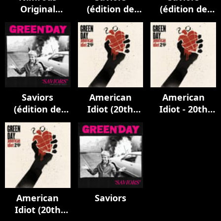
Original
(édition de
(édition de
Soundtrack
luxe)
luxe)
Saviors
American
American
(édition de
Idiot (20th
Idiot - 20th
luxe)
Anniversary -
Anniversary -
Jesus of
Becoming
Suburbia)
Who We Are
American
Saviors
Idiot (20th