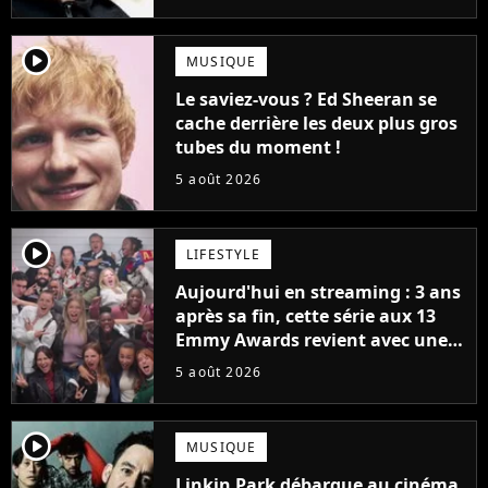
bateau)
player2
MUSIQUE
Le saviez-vous ? Ed Sheeran se
cache derrière les deux plus gros
tubes du moment !
5 août 2026
player2
LIFESTYLE
Aujourd'hui en streaming : 3 ans
après sa fin, cette série aux 13
Emmy Awards revient avec une
suite... totalement différente
5 août 2026
player2
MUSIQUE
Linkin Park débarque au cinéma