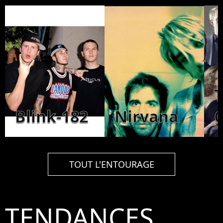
Blink-182
Nirvana
C
TOUT L'ENTOURAGE
TENDANCES