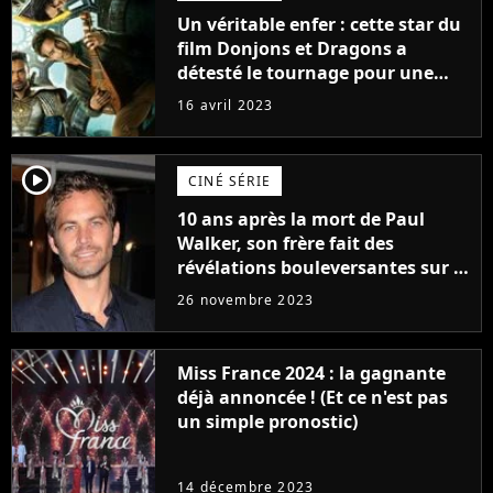
Un véritable enfer : cette star du
film Donjons et Dragons a
détesté le tournage pour une
raison très spéciale
16 avril 2023
player2
CINÉ SÉRIE
10 ans après la mort de Paul
Walker, son frère fait des
révélations bouleversantes sur la
réaction des acteurs de Fast and
26 novembre 2023
Furious
Miss France 2024 : la gagnante
déjà annoncée ! (Et ce n'est pas
un simple pronostic)
14 décembre 2023