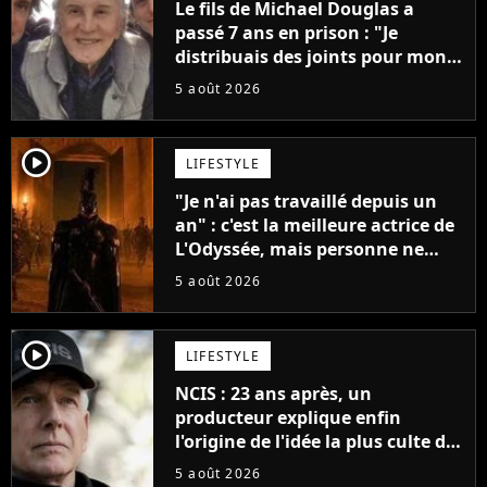
Le fils de Michael Douglas a
passé 7 ans en prison : "Je
distribuais des joints pour mon
père"
5 août 2026
player2
LIFESTYLE
"Je n'ai pas travaillé depuis un
an" : c'est la meilleure actrice de
L'Odyssée, mais personne ne
veut lui donner de rôle au
5 août 2026
cinéma
player2
LIFESTYLE
NCIS : 23 ans après, un
producteur explique enfin
l'origine de l'idée la plus culte de
la série (et on ne parle pas du
5 août 2026