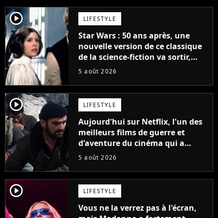
player2
LIFESTYLE
Star Wars : 50 ans après, une
nouvelle version de ce classique
de la science-fiction va sortir,
mais on ne la verra jamais en
5 août 2026
France
player2
LIFESTYLE
Aujourd'hui sur Netflix, l'un des
meilleurs films de guerre et
d'aventure du cinéma qui a
connu un succès retentissant à
5 août 2026
son époque
player2
LIFESTYLE
Vous ne la verrez pas à l'écran,