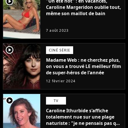
player2
"Un été hot" : en vacances,
Caroline Margeridon oublie tout,
même son maillot de bain
7 août 2023
player2
CINÉ SÉRIE
Madame Web : ne cherchez plus,
on vous a trouvé LE meilleur film
de super-héros de l'année
12 février 2024
player2
TV
Caroline Ithurbide s'affiche
totalement nue sur une plage
naturiste : "je ne pensais pas que