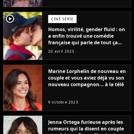
player2
CINÉ SÉRIE
Homos, virilité, gender fluid : on
a enfin trouvé une comédie
française qui parle de tout ça
sans être super ringarde
20 avril 2023
Marine Lorphelin de nouveau en
couple et vous aviez déjà vu son
nouveau compagnon... à la télé
9 octobre 2023
Jenna Ortega furieuse après les
rumeurs qui la disent en couple