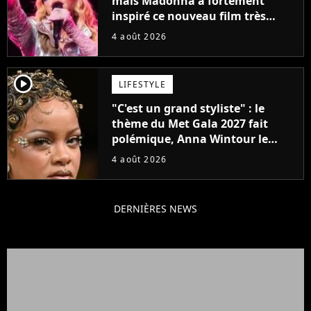
mais Madonna a fortement
inspiré ce nouveau film très
attendu
4 août 2026
player2
LIFESTYLE
"C'est un grand styliste" : le
thème du Met Gala 2027 fait
polémique, Anna Wintour le
défend
4 août 2026
DERNIÈRES NEWS