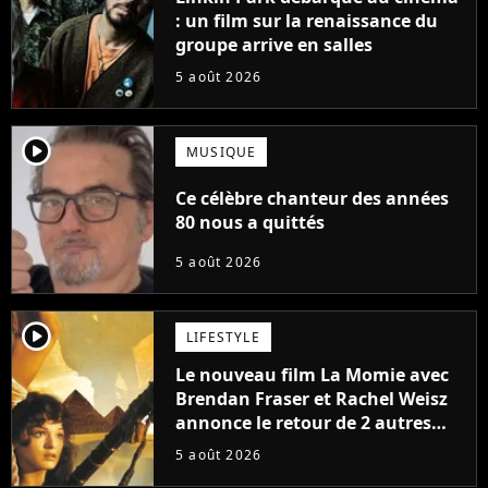
: un film sur la renaissance du
groupe arrive en salles
5 août 2026
player2
MUSIQUE
Ce célèbre chanteur des années
80 nous a quittés
5 août 2026
player2
LIFESTYLE
Le nouveau film La Momie avec
Brendan Fraser et Rachel Weisz
annonce le retour de 2 autres
personnages emblématiques de
5 août 2026
la saga