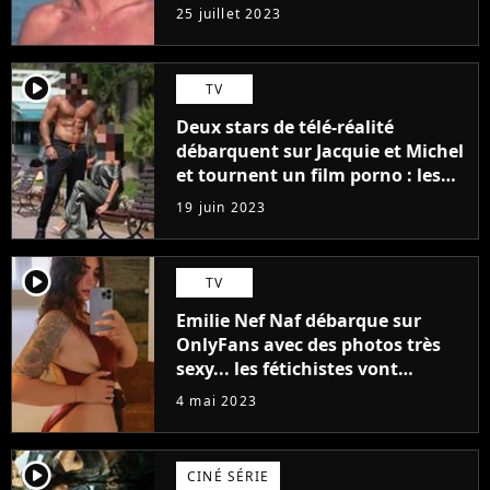
j'arriverais à le faire..."
25 juillet 2023
player2
TV
Deux stars de télé-réalité
débarquent sur Jacquie et Michel
et tournent un film porno : les
premières images du tournage
19 juin 2023
(exclu)
player2
TV
Emilie Nef Naf débarque sur
OnlyFans avec des photos très
sexy... les fétichistes vont
prendre leur pied !
4 mai 2023
player2
CINÉ SÉRIE