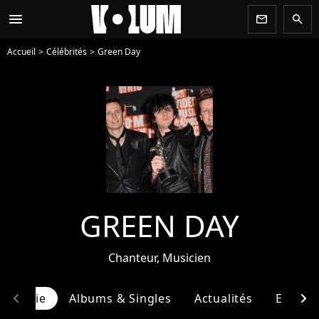
menu
newsletter
search
Accueil
Célébrités
Green Day
GREEN DAY
Chanteur, Musicien
chevron_left
chevron_right
ographie
Albums & Singles
Actualités
Entour