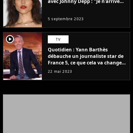
avec Johnny Depp : "Je n'arrive
même pas..."
5 septembre 2023
player2
TV
Quotidien : Yann Barthès
débauche un journaliste star de
France 5, ce que cela va changer
à la rentrée
22 mai 2023