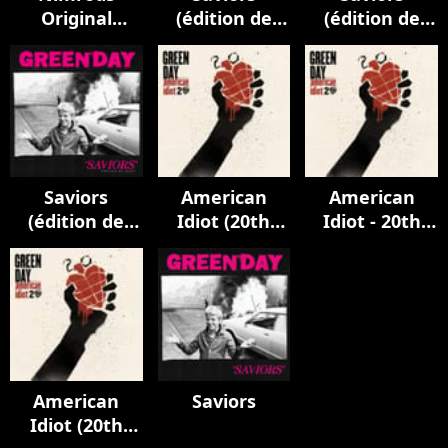
Original
(édition de
(édition de
Soundtrack
luxe)
luxe)
Saviors
American
American
(édition de
Idiot (20th
Idiot - 20th
luxe)
Anniversary -
Anniversary -
Jesus of
Becoming
Suburbia)
Who We Are
American
Saviors
Idiot (20th