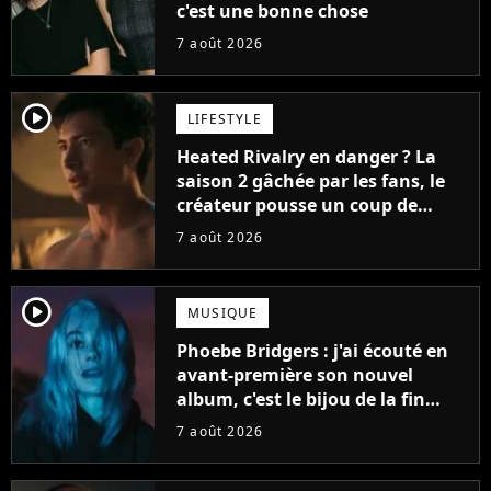
c'est une bonne chose
7 août 2026
player2
LIFESTYLE
Heated Rivalry en danger ? La
saison 2 gâchée par les fans, le
créateur pousse un coup de
gueule
7 août 2026
player2
MUSIQUE
Phoebe Bridgers : j'ai écouté en
avant-première son nouvel
album, c'est le bijou de la fin
d'été
7 août 2026