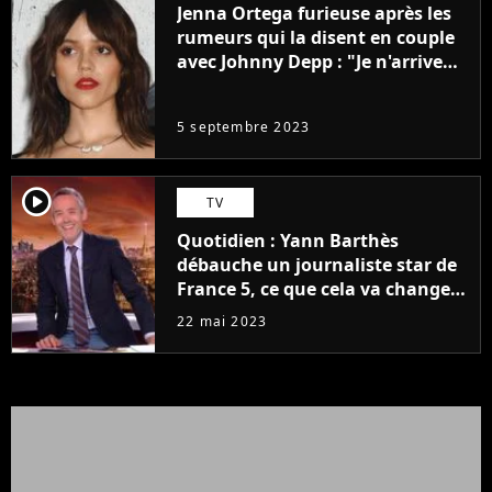
Jenna Ortega furieuse après les
rumeurs qui la disent en couple
avec Johnny Depp : "Je n'arrive
même pas..."
5 septembre 2023
player2
TV
Quotidien : Yann Barthès
débauche un journaliste star de
France 5, ce que cela va changer
à la rentrée
22 mai 2023