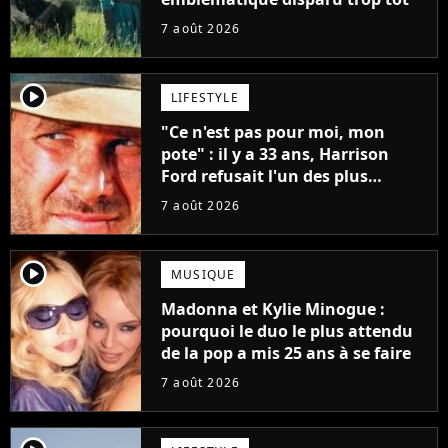
7 août 2026
player2
LIFESTYLE
"Ce n'est pas pour moi, mon
pote" : il y a 33 ans, Harrison
Ford refusait l'un des plus
grands succès de tous les temps
7 août 2026
player2
MUSIQUE
Madonna et Kylie Minogue :
pourquoi le duo le plus attendu
de la pop a mis 25 ans à se faire
7 août 2026