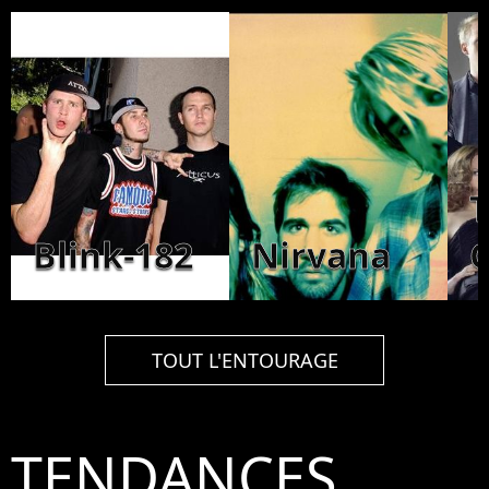
Blink-182
Nirvana
C
TOUT L'ENTOURAGE
TENDANCES