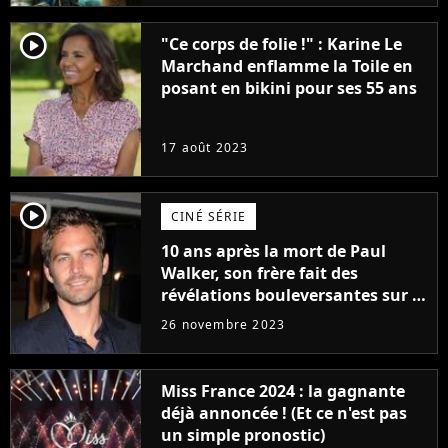
player2
"Ce corps de folie !" : Karine Le
Marchand enflamme la Toile en
posant en bikini pour ses 55 ans
17 août 2023
player2
CINÉ SÉRIE
10 ans après la mort de Paul
Walker, son frère fait des
révélations bouleversantes sur la
réaction des acteurs de Fast and
26 novembre 2023
Furious
Miss France 2024 : la gagnante
déjà annoncée ! (Et ce n'est pas
un simple pronostic)