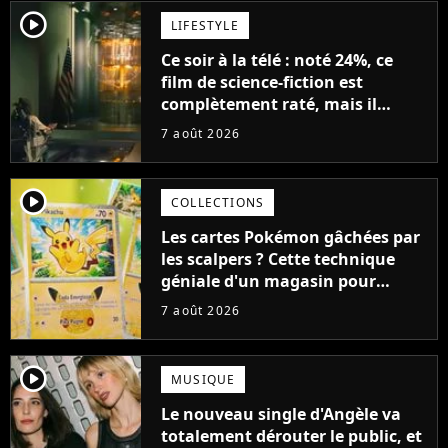
player2
LIFESTYLE
Ce soir à la télé : noté 24%, ce
film de science-fiction est
complètement raté, mais il
aurait pu être encore pire à
7 août 2026
cause de son acteur
player2
COLLECTIONS
Les cartes Pokémon gâchées par
les scalpers ? Cette technique
géniale d'un magasin pour
ruiner les revendeurs
7 août 2026
player2
MUSIQUE
Le nouveau single d'Angèle va
totalement dérouter le public, et