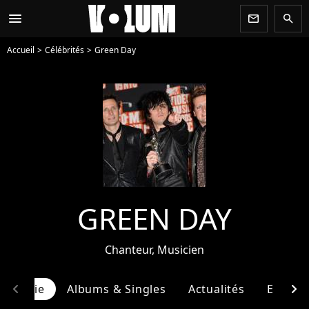
menu
newsletter
search
Accueil
Célébrités
Green Day
GREEN DAY
Chanteur, Musicien
chevron_left
chevron_right
ographie
Albums & Singles
Actualités
Entour