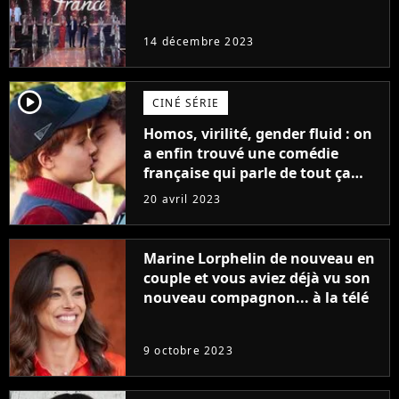
14 décembre 2023
player2
CINÉ SÉRIE
Homos, virilité, gender fluid : on
a enfin trouvé une comédie
française qui parle de tout ça
sans être super ringarde
20 avril 2023
Marine Lorphelin de nouveau en
couple et vous aviez déjà vu son
nouveau compagnon... à la télé
9 octobre 2023