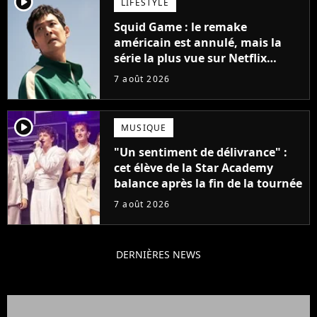
player2
LIFESTYLE
Squid Game : le remake
américain est annulé, mais la
série la plus vue sur Netflix
pourrait avoir une version
7 août 2026
française
player2
MUSIQUE
"Un sentiment de délivrance" :
cet élève de la Star Academy
balance après la fin de la tournée
7 août 2026
DERNIÈRES NEWS