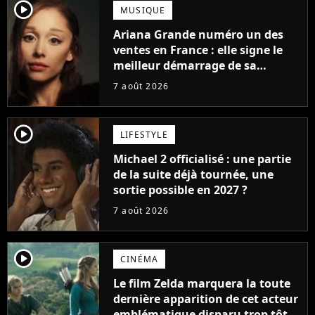
player2
MUSIQUE
Ariana Grande numéro un des
ventes en France : elle signe le
meilleur démarrage de sa
carrière avec son album Petal
7 août 2026
player2
LIFESTYLE
Michael 2 officialisé : une partie
de la suite déjà tournée, une
sortie possible en 2027 ?
7 août 2026
player2
CINÉMA
Le film Zelda marquera la toute
dernière apparition de cet acteur
emblématique disparu trop tôt