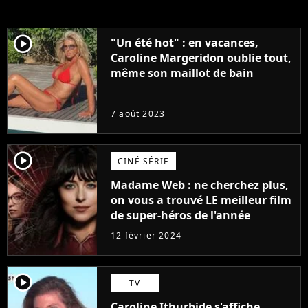
player2
"Un été hot" : en vacances,
Caroline Margeridon oublie tout,
même son maillot de bain
7 août 2023
player2
CINÉ SÉRIE
Madame Web : ne cherchez plus,
on vous a trouvé LE meilleur film
de super-héros de l'année
12 février 2024
player2
TV
Caroline Ithurbide s'affiche