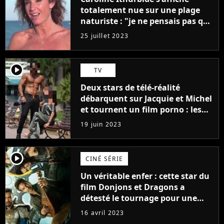
totalement nue sur une plage
naturiste : "je ne pensais pas que
j'arriverais à le faire..."
25 juillet 2023
player2
TV
Deux stars de télé-réalité
débarquent sur Jacquie et Michel
et tournent un film porno : les
premières images du tournage
19 juin 2023
(exclu)
player2
CINÉ SÉRIE
Un véritable enfer : cette star du
film Donjons et Dragons a
détesté le tournage pour une
raison très spéciale
16 avril 2023