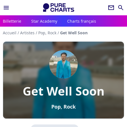
menu
newsletter
search
Billetterie
Star Academy
Charts français
Accueil
/
Artistes
/
Pop, Rock
/
Get Well Soon
Get Well Soon
Pop, Rock