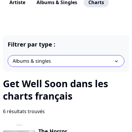
Artiste
Albums & Singles
Charts
Filtrer par type :
Albums & singles
chevron_bot
Get Well Soon dans les
charts français
6 résultats trouvés
The Horror