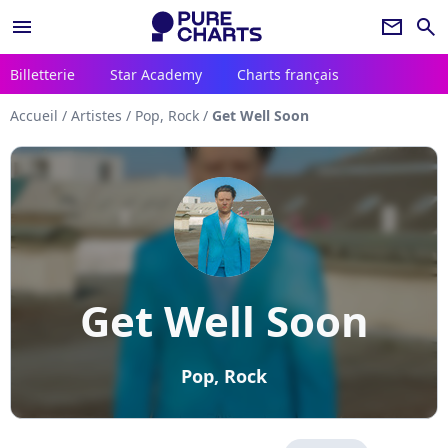
menu
newsletter
search
Billetterie
Star Academy
Charts français
Accueil
/
Artistes
/
Pop, Rock
/
Get Well Soon
Get Well Soon
Pop, Rock