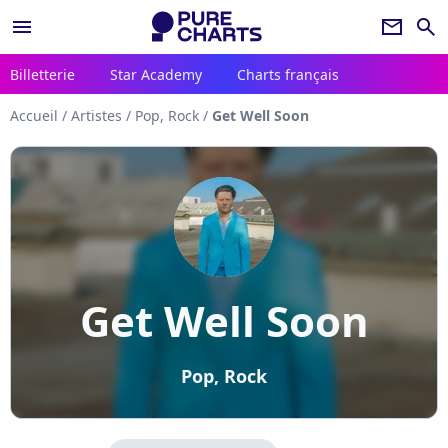
menu
newsletter
search
Billetterie
Star Academy
Charts français
Accueil
/
Artistes
/
Pop, Rock
/
Get Well Soon
Get Well Soon
Pop, Rock