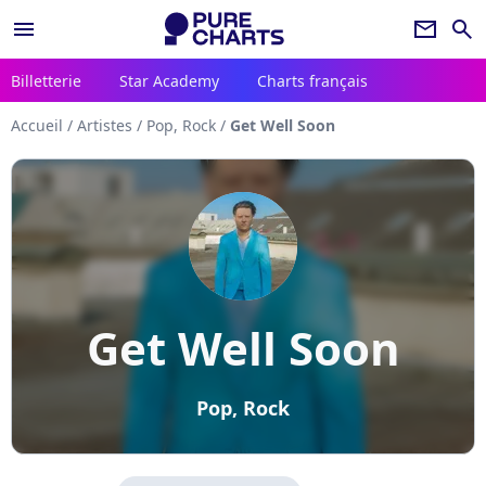
menu
newsletter
search
Billetterie
Star Academy
Charts français
Accueil
/
Artistes
/
Pop, Rock
/
Get Well Soon
Get Well Soon
Pop, Rock