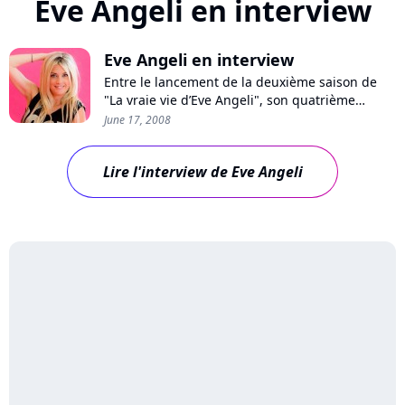
Eve Angeli en interview
Eve Angeli en interview
Entre le lancement de la deuxième saison de
"La vraie vie d’Eve Angeli", son quatrième
album disponible à la rentrée prochaine chez
June 17, 2008
les buralistes, et son premier rôle au cinéma
pour 2009, Eve Angeli a du pain sur la planche !
Lire l'interview de Eve Angeli
Entretien avec une femme spontanée qui ne se
fie jamais aux préjugés.