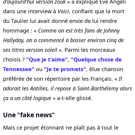
d'aujourd'hui version zouk
» a expliqué Eve Angéli
dans une interview à
Voici
, confiant que la mort
du Taulier lui avait donné envie de lui rendre
hommage : «
Comme on est très fans de Johnny
Hally­day, on a commencé à bosser envi­ron cinq de
ses titres version soleil
». Parmi les morceaux
choisis ?
"Que je t'aime"
,
"Quelque chose de
Tennessee"
ou
"Je te promets"
, élue chanson
préférée de son répertoire par les Français. «
Il
adorait les Antilles, il repose à Saint-Barthé­lemy alors
ça a un côté logique
» a-t-elle glissé.
Une "fake news"
Mais ce projet étonnant ne plaît pas à tout le