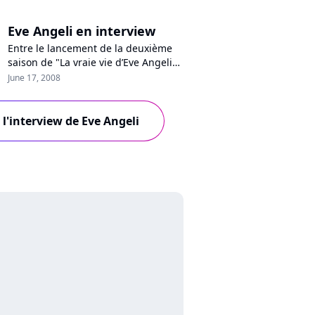
Eve Angeli en interview
Entre le lancement de la deuxième
saison de "La vraie vie d’Eve Angeli",
son quatrième album disponible à la
June 17, 2008
rentrée prochaine chez les
buralistes, et son premier rôle au
cinéma pour 2009, Eve Angeli a du
 l'interview de Eve Angeli
pain sur la planche ! Entretien avec
une femme spontanée qui ne se fie
jamais aux préjugés.