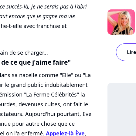
e succès-là, je ne serais pas à l'abri
 faut encore que je gagne ma vie
fie-t-elle avec franchise et
Lire
ain de se charger...
 de ce que j'aime faire"
 dans sa nacelle comme "Elle" ou "La
our le grand public indubitablement
émission "La Ferme Célébrités" la
rdes, devenues cultes, ont fait le
ctateurs. Aujourd'hui pourtant, Eve
onnue pour autre chose que ce
l on l'a enfermé.
Appelez-là Ève
,