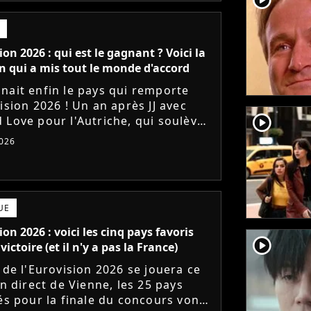
ion 2026 : qui est le gagnant ? Voici la
 qui a mis tout le monde d'accord
nait enfin le pays qui remporte
ision 2026 ! Un an après JJ avec
player2
 Love pour l'Autriche, qui soulève
hée et surclasse toute la
026
rence ?
UE
ion 2026 : voici les cinq pays favoris
player2
victoire (et il n'y a pas la France)
 de l'Eurovision 2026 se jouera ce
En direct de Vienne, les 25 pays
iés pour la finale du concours vont