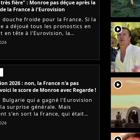
s très fière" : Monroe pas déçue après la
 de la France à l'Eurovision
a douche froide pour la France. Si la
ie a déjoué tous les pronostics en
player2
t en tête à l'Eurovision, la
use Monroe n'a décroché que la
026
lace. Elle réagit...
player2
ion 2026 : non, la France n'a pas
voici le score de Monroe avec Regarde !
a Bulgarie qui a gagné l'Eurovision
 la surprise générale. Mais
t s'en sort la France, qui était
entée par la chanteuse Monroe
026
 titre lyrique "Regarde"...
player2