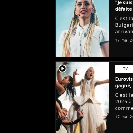
"Je sui
défaite
C'est l
Bulgar
arrivan
chante
17 mai 2
11ème p
player2
TV
Eurovis
gagné, 
C'est l
2026 à
commen
représ
17 mai 2
avec le