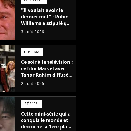
LIFESTYLE
"Il voulait avoir le
dernier mot" : Robin
Williams a stipulé que
sa voix ne pourrait
3 août 2026
pas être utilisée avant
2039, pourtant Disney
possède des
CINÉMA
enregistrements
inédits
Ce soir à la télévision :
ce film Marvel avec
Tahar Rahim diffusé
pour la toute
2 août 2026
première fois en
France
SÉRIES
Cette mini-série qui a
conquis le monde et
décroché la 1ère place