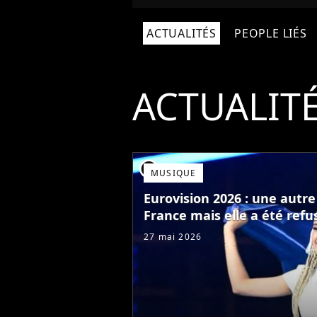
ACTUALITÉS
PEOPLE LIÉS
ACTUALIT
player2
MUSIQUE
Eurovision 2026 : une autr
France mais elle a été refu
27 mai 2026