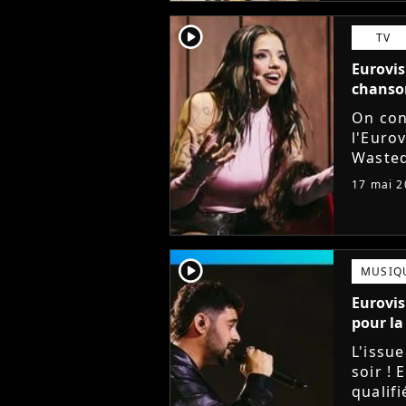
player2
TV
Eurovis
chanson
On con
l'Eurov
Wasted
le trop
17 mai 2
concur
player2
MUSIQ
Eurovis
pour la 
L'issue
soir ! 
qualif