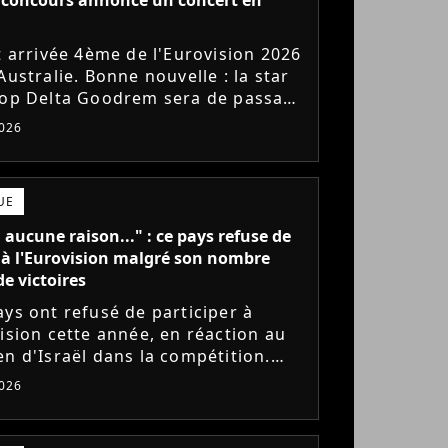
st arrivée 4ème de l'Eurovision 2026
Australie. Bonne nouvelle : la star
pop Delta Goodrem sera de passage
s fin juin pour une tournée
026
enne intimiste....
UE
a aucune raison..." : ce pays refuse de
 à l'Eurovision malgré son nombre
de victoires
ays ont refusé de participer à
vision cette année, en réaction au
en d'Israël dans la compétition.
eur du record de victoires,
026
de assure qu'elle ne pourrait...