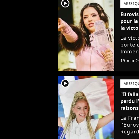
player2
MUSIQ
Eurovis
pour la
la vict
La vict
porte 
Immens
chante
19 mai 2
Bangar
quatre.
player2
MUSIQ
"Il fal
perdu l
raisons
La Fra
l'Euro
Regard
alors q