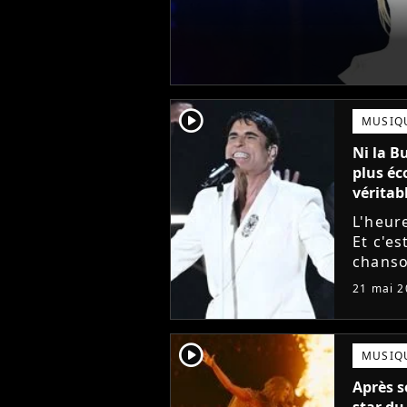
player2
MUSIQ
Ni la Bu
plus éc
véritabl
L'heure
Et c'es
chanso
compét
21 mai 2
des fav
player2
MUSIQ
Après s
star du