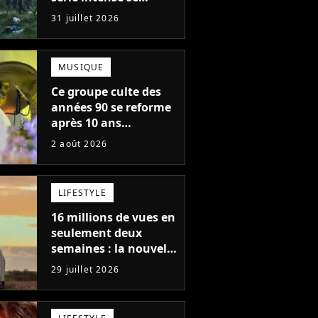
regarde en une seule
31 juillet 2026
après-midi
MUSIQUE
Ce groupe culte des
années 90 se reforme
après 10 ans
d'absence et annonce
2 août 2026
des concerts
LIFESTYLE
16 millions de vues en
seulement deux
semaines : la nouvelle
série Netflix idéale
29 juillet 2026
pour les fans de
Yellowstone