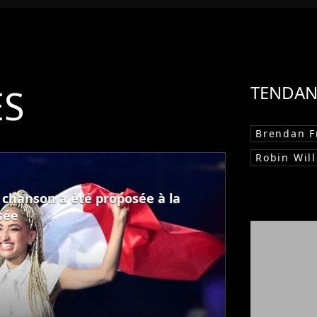
ÉS
TENDAN
Brendan F
Robin Wil
e chanson a été proposée à la
sée