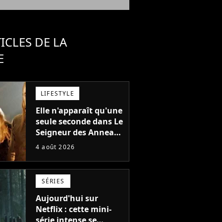
ICLES DE LA
E
LIFESTYLE
Elle n'apparaît qu'une
seule seconde dans Le
Seigneur des Anneaux
: avez-vous reconnu
4 août 2026
cette légende du
cinéma dans la saga ?
SÉRIES
Aujourd'hui sur
Netflix : cette mini-
série intense se