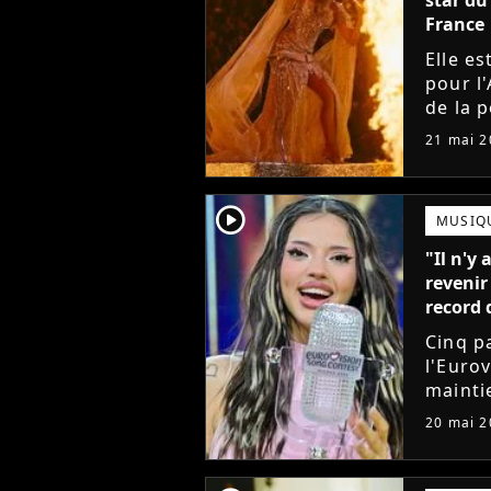
France
Elle e
pour l'
de la 
à Pari
21 mai 2
europé
player2
MUSIQ
"Il n'y 
revenir
record 
Cinq p
l'Euro
mainti
Détent
20 mai 2
l'Irlan