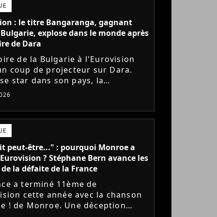
UE
ion : le titre Bangaranga, gagnant
 Bulgarie, explose dans le monde après
oire de Dara
oire de la Bulgarie à l'Eurovision
un coup de projecteur sur Dara.
e star dans son pays, la
use pop voit sa chanson
026
anga affoler les compteurs aux
..
UE
lait peut-être..." : pourquoi Monroe a
'Eurovision ? Stéphane Bern avance les
 de la défaite de la France
nce a terminé 11ème de
vision cette année avec la chanson
e ! de Monroe. Une déception
ue la jeune chanteuse faisait partie