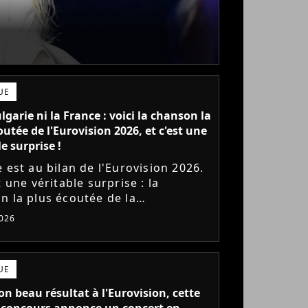
UE
lgarie ni la France : voici la chanson la
outée de l'Eurovision 2026, et c'est une
e surprise !
 est au bilan de l'Eurovision 2026.
t une véritable surprise : la
n la plus écoutée de la
ition en streaming n'est pas une
026
orites !
UE
on beau résultat à l'Eurovision, cette
 concours annonce un concert en