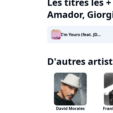
Les titres les 
Amador, Giorg
I'm Yours (feat. JD...
D'autres artis
David Morales
Fran