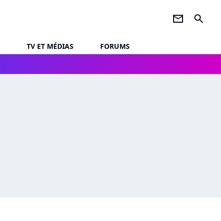
newsletter
search
TV ET MÉDIAS
FORUMS