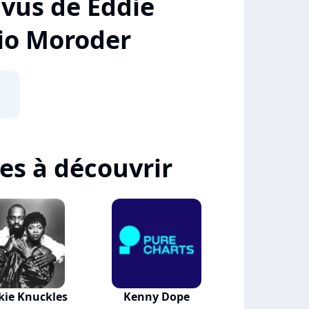
+ vus de Eddie
io Moroder
tes à découvrir
kie Knuckles
Kenny Dope