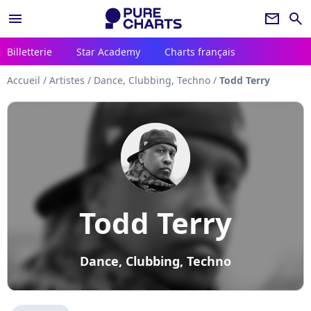
menu
newsletter
search
Billetterie
Star Academy
Charts français
Accueil
/
Artistes
/
Dance, Clubbing, Techno
/
Todd Terry
Todd Terry
Dance, Clubbing, Techno