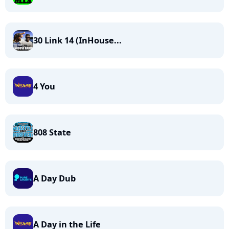
30 Link 14 (InHouse...
4 You
808 State
A Day Dub
A Day in the Life