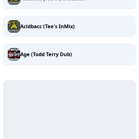
Acidbacc (Tee's InMix)
Age (Todd Terry Dub)