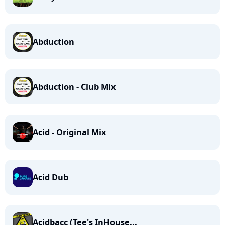
Abduction
Abduction - Club Mix
Acid - Original Mix
Acid Dub
Acidbacc (Tee's InHouse...