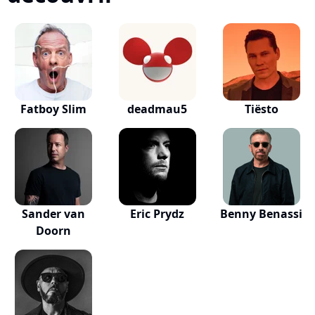
Fatboy Slim
deadmau5
Tiësto
Sander van
Eric Prydz
Benny Benassi
Doorn