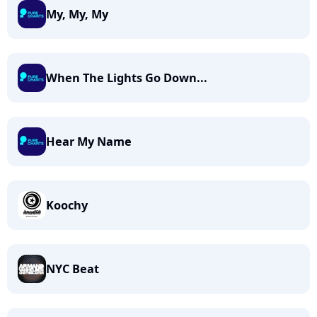
My, My, My
When The Lights Go Down...
Hear My Name
Koochy
NYC Beat