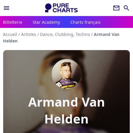
menu
newsletter
search
Billetterie
Star Academy
Charts français
Accueil
/
Artistes
/
Dance, Clubbing, Techno
/
Armand Van
Helden
Armand Van
Helden