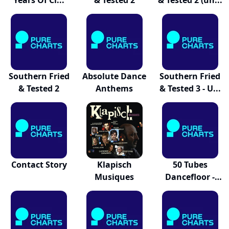
Years Of Cl...
& Tested 2
& Tested 2 (un...
Southern Fried
Absolute Dance
Southern Fried
& Tested 2
Anthems
& Tested 3 - U...
Contact Story
Klapisch
50 Tubes
Musiques
Dancefloor -
Spring...